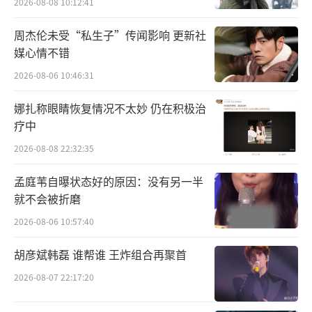
M-POP（Mix-Mandarin Pop）音乐理念，并一
2026-08-08 10:12:41
直在音乐风格上不断探索和发掘，将其所学与
周杰伦未受“私生子”传闻影响 更新社
中国传统元素进行融合，提倡将中国传统乐器
媒心情不错
融入其中，在传统和流行之间的融合中寻找新
2026-08-06 10:46:31
的方式。其中，颇具代表性的《莲》《面纱》
娜扎称眼睛恢复情况不太妙 仍在积极治
《玉》等中国风歌曲，融合中国古代传说、历
疗中
史故事，并加入古筝、葫芦丝、长笛、锣等中
2026-08-08 22:32:35
国特有的乐器，更加突出了东西方文化元素的
融合与碰撞，用更世界、更潮流的语言去推广
孟庭苇自曝状态好的原因：没有另一半
就不会被折磨
中国文化。专辑《莲》在国外成绩斐然，上线
首周即登上53个国家和地区itunes专辑实时
2026-08-06 10:57:40
榜，专辑同名歌曲《莲》mv在youtube上达千
胡彦斌韩磊 谁帮谁 王炸组合再聚首
万播放量。这些既是张艺兴对于继承和推广传
2026-08-07 22:17:20
统文化的成果，更代表了当下年轻人强大的文