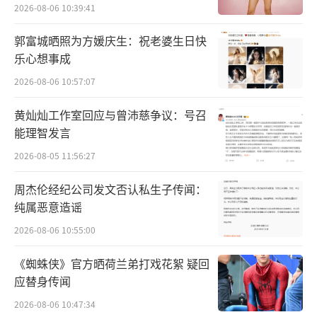
2026-08-06 10:39:41
宴，也是一次次东西方文化的碰撞、交流，这
种文化输出方式，为中华文化的传承与发展注
郭富城晒照为方媛庆生：祝老婆生日快
入新的活力，深入浅出地让更多的人了解并喜
乐心想事成
爱上中国。这是属于张艺兴自己的音乐之路：
2026-08-06 10:57:07
肩负社会责任与正能量。让我们共同期待，下
黄灿灿工作室回应与曾沛慈争议：号召
一站，他那些还未曾揭开的惊喜和能量。大航
能理智发言
海4·STEP，不见不散！
（责任编辑：李劲 CK005）
2026-08-05 11:56:27
周杰伦经纪公司发文否认私生子传闻：
纯属恶意造谣
2026-08-06 10:55:00
《蜘蛛侠》官方晒荷兰弟打戏花絮 疑回
应替身传闻
2026-08-06 10:47:34