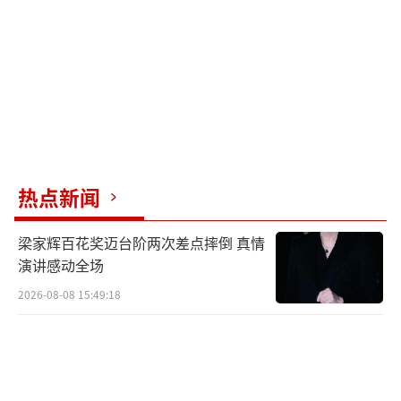
张艺兴大航海4·STEP世界巡回演唱会6月
15日已在南京开启首航，其精彩绝伦的唱跳及
风格多变的舞台令歌迷们大饱眼福。韩国作为
此次巡演的海外首站，除了带来高水准的表
演，张艺兴更是将宣传中国文化作为己任，在
演出现场宣传中国张家界，呼吁韩国歌迷来中
国张家界参观。这次海外巡演不仅仅是一次艺
热点新闻
术实力的展示，更是将中国的独特魅力传递给
梁家辉百花奖迈台阶两次差点摔倒 真情
世界，其背后所承载的文化输出意义，引起了
演讲感动全场
国内外广泛热议。
2026-08-08 15:49:18