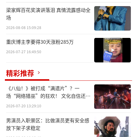
梁家辉百花奖演讲落泪 真情流露感动全
场
2026-08-08 15:09:28
重庆博主李要得30天涨粉285万
2026-07-27 16:49:50
精彩推荐
其实不止本次巡演，早在两年前的大航海ll
·未至之境的海外巡演中，张艺兴就曾将很多
《八仙！》被打成“满遗片”？一
场“网络猎巫”的狂欢！ 文化自信还是
传统乐器，京剧等中国表演形式融合在表演
焦虑？
2026-07-20 13:29:10
里，他一直坚持着以音乐为载体不断输出中国
传统文化。回望张艺兴的艺术表演生涯，他一
男演员入职景区：比做演员更有安全感
直将文化传承当做责任。张艺兴于2018年提出
放下架子求稳定