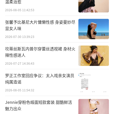
温柔治愈
2026-08-05 11:42:53
张馨予比基尼大片慵懒性感 身姿曼妙尽
显女人味
2026-07-30 13:39:23
结束韩国巡演后，大航海4·STEP将继续
航行，7月份已官宣的巡演日程如下：7月6日成
坎蒂丝斯瓦内普尔穿蕾丝透视裙 身材火
辣性感迷人
都站，7月10日马来西亚吉隆坡站，7月13日日
2026-07-27 14:36:43
本横滨站，7月27日西安站。巡演信息一经发布
立即引起世界各地歌迷的热烈响应，海外的火
罗正工作室回应争议：太入戏亲女演员
爆程度也丝毫不亚于国内，尤其在日本。多年
纯属造谣
来张艺兴在日本的人气一直高涨不下，此次震
2026-08-05 11:54:32
撼而至，势必引发大批粉丝们的热烈追捧。
Jennie穿粉色缎面短款套装 甜酷鲜活
魅力出众
大航海4·STEP巡演不仅是一场场艺术盛