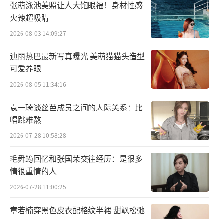
化自信。
张萌泳池美照让人大饱眼福！身材性感
火辣超吸睛
不止在音乐创作上，在《这就是街舞3》中
2026-08-03 14:09:27
张艺兴也提出了“国风舞蹈”的概念，贡献了
《饕餮》、《炎黄子孙》、《侠隐》、《丹
迪丽热巴最新写真曝光 美萌猫猫头造型
可爱养眼
青》等精彩的国风舞台，令观众印象深刻。在
2026-08-05 11:34:16
他的努力下，相信中国传统文化会以更契合时
代潮流的方式传播给更多人。
袁一琦谈丝芭成员之间的人际关系：比
唱跳难熬
2026-07-28 10:58:28
毛舜筠回忆和张国荣交往经历：是很多
情很重情的人
2026-07-28 11:00:25
章若楠穿黑色皮衣配格纹半裙 甜飒松弛