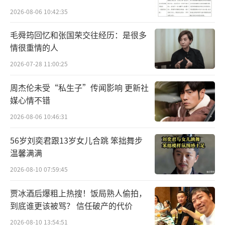
多次出现全场齐舞的震撼场景，现场气氛一波
2026-08-06 10:42:35
高过一波。
毛舜筠回忆和张国荣交往经历：是很多
随后，当天万众期待的荣誉时刻到来，从
情很重情的人
全国七大赛区选拔出来的优秀舞蹈团队，分别
2026-07-28 11:00:25
在SOLO、自由组队、开麦翻跳、编舞等赛道表
周杰伦未受“私生子”传闻影响 更新社
现突出，获得荣誉鼓励。
媒心情不错
2026-08-06 10:46:31
有获奖嘉宾动情地表示，舞蹈让她有梦可
追，而这个舞台，让她的梦想被看到。
56岁刘奕君跟13岁女儿合跳 笨拙舞步
温馨满满
这几年流行舞蹈在年轻人群体中盛行，搜
2026-08-10 07:59:45
狐视频关注到这一火爆现象，适合图文视频分
享的舞蹈，与搜狐视频关注流“以视频会友，
贾冰酒后爆粗上热搜！饭局熟人偷拍，
到底谁更该被骂？ 信任破产的代价
不亦乐乎”的初衷相契合，彼此双向奔赴，从
2026-08-10 13:54:51