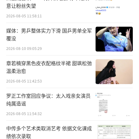
意让粉丝失望
蹈爱好者听着随机音乐热情舞动，开启了这场
舞蹈狂欢。
2026-08-05 11:58:11
媒体：男乒整体实力下滑 国乒男单全军
在Z世代打歌舞台，各赛区的十几支优秀舞
覆没
蹈团队带来炸裂舞蹈表演，内容涵盖多种舞蹈
2026-08-10 09:05:29
风格和形式，让线上线下的观众们一饱眼福。
章若楠穿黑色皮衣配格纹半裙 甜飒松弛
在随机舞蹈环节，现场所有的舞蹈爱好者
温柔治愈
围拢在一起，听到熟悉的音乐纷纷滑入舞台中
2026-08-05 11:42:53
央，跟着音乐起舞。虽然大家身着各异的服
罗正工作室回应争议：太入戏亲女演员
装，但在共同的爱好之下，都迸发出对舞蹈的
纯属造谣
热情和喜爱。
2026-08-05 11:54:32
星推官们也纷纷加入到这场舞蹈狂欢中，
中传多个艺术类取消艺考 依据文化课成
与众多舞蹈爱好者同台竞技，感染了更多人，
绩依次录取