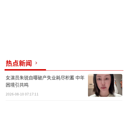
此次活动，搜狐视频舞蹈盛典开启双赛道
创新模式：线上线下两大赛道并行，无论是现
场的近千位舞蹈播主，还是通过线上平台参与
的舞者，都在这个舞台上找到属于自己的光
芒。
热点新闻
本次盛典的阵容包括：BOYSTORY组合、
曹璐、EVERGLOW王怡人、李振宁、NAME组
女演员朱锐自曝破产失业耗尽积蓄 中年
合、连淮伟、力丸RIKIMARU、王子浩、Sunne
困境引共鸣
e杨芸晴、王晨艺EvenWong（排名不分先后，
2026-08-10 07:17:11
按姓名首字母排序）等，十几组明星艺人现场
助阵，星光熠熠；11位舞蹈领域知名大V担任线
下路演赛评委提供专业点评与指导。