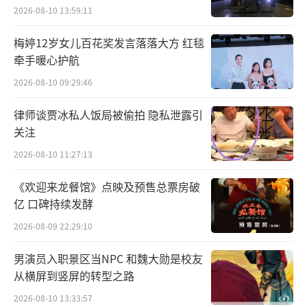
己，“坚持自己喜欢做的事情，真的很酷”。
2026-08-10 13:59:11
梅婷12岁女儿百花奖发言落落大方 红毯
搜狐公司创始人、董事局主席兼首席执行
牵手暖心护航
官张朝阳表示，因搜狐视频“关注流”给众多
2026-08-10 09:29:46
舞者提供展示舞台而感到欣慰，鼓励大家玩
转“关注流”，在这里展示自我，互相交流。
律师谈贾冰私人饭局被偷拍 隐私泄露引
关注
2026-08-10 11:27:13
《欢迎来龙餐馆》点映及预售总票房破
亿 口碑持续发酵
2026-08-09 22:29:10
男演员入职景区当NPC 和魏大勋是校友
沉浸式体验玩法精彩 内容与社交的融合
从横屏到竖屏的转型之路
2026-08-10 13:33:57