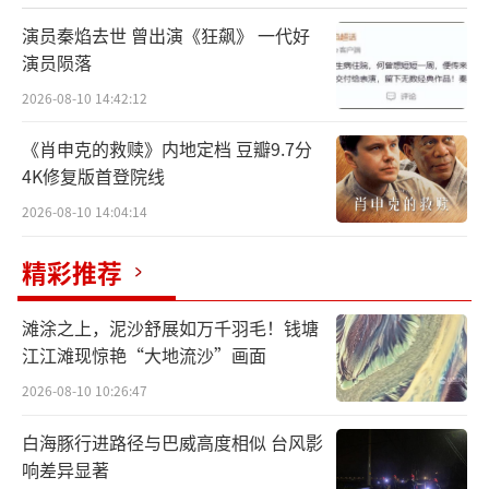
这不仅是一场舞蹈的竞技，更是一次舞蹈
演员秦焰去世 曾出演《狂飙》 一代好
艺术的交流与碰撞。不少舞蹈爱好者表示，能
演员陨落
够站在如此盛大的舞台上表演感到非常激动，
2026-08-10 14:42:12
在此期间见到了许多优秀的舞者，看到大家随
《肖申克的救赎》内地定档 豆瓣9.7分
时随地都可以热情起舞，深受感染。
4K修复版首登院线
也有舞蹈播主分享了自己在搜狐视频关注
2026-08-10 14:04:14
流的成长经历：她们有的因为分享舞蹈日常，
精彩推荐
结识了志同道合的伙伴，成功组团出道；有的
感谢“关注流”提供了众多表演舞台，让更多
滩涂之上，泥沙舒展如万千羽毛！钱塘
人认识到自己；也有人表示，在做自己喜欢的
江江滩现惊艳“大地流沙”画面
事情时，还能把能量传递给其他人，感到十分
2026-08-10 10:26:47
幸福。
白海豚行进路径与巴威高度相似 台风影
响差异显著
星推官也鼓励舞蹈爱好者大胆展示自