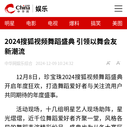
娱乐
明星
电影
电视
爆料
搞笑
美图
2024搜狐视频舞蹈盛典 引领以舞会友
新潮流
中华网娱乐综合
2024-12-09 10:24:32
12月8日，珍宝珠2024搜狐视频舞蹈盛典
开启年度狂欢，打造舞蹈爱好者与关注流用户
共同期待的年度盛事。
活动现场，十几组明星艺人现场助阵，星
光熠熠，近千位舞蹈爱好者齐聚一堂，风格各
异的舞蹈表演精彩纷呈，盛典也为从各大赛区