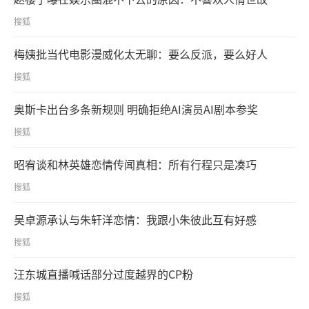
搜狐
梅姨批当代电影漫威化太无聊：要么反派，要么好人
搜狐
奥斯卡出台多条新规则 明确拒绝AI演员AI剧本参奖
搜狐
昭宥谈和林英雄恋情传闻真相：所有行程只是凑巧
搜狐
吴卓源承认与朱轩洋恋情：我跟小朱彼此互有好感
搜狐
汪东城直播喊话部分过度越界的CP粉
搜狐