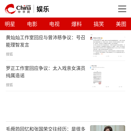
娱乐
明星
电影
电视
爆料
搞笑
美图
黄灿灿工作室回应与曾沛慈争议：号召
能理智发言
搜狐
罗正工作室回应争议：太入戏亲女演员
纯属造谣
搜狐
毛舜筠回忆和张国荣交往经历：是很多