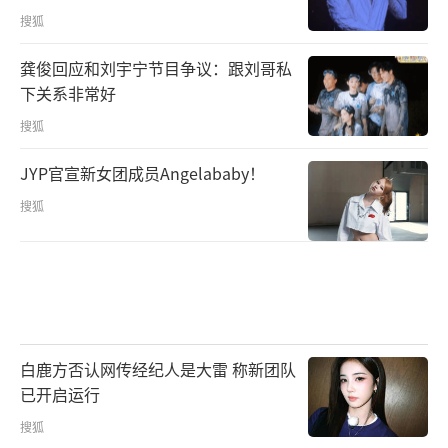
搜狐
龚俊回应和刘宇宁节目争议：跟刘哥私
下关系非常好
搜狐
JYP官宣新女团成员Angelababy！
搜狐
白鹿方否认网传经纪人是大雷 称新团队
已开启运行
搜狐