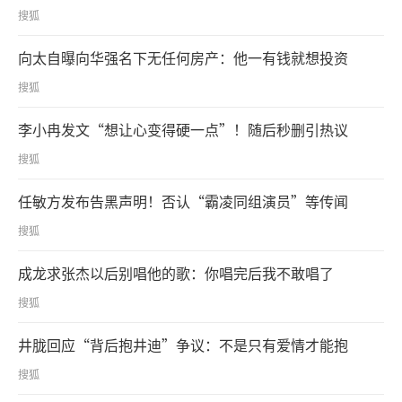
搜狐
向太自曝向华强名下无任何房产：他一有钱就想投资
搜狐
李小冉发文“想让心变得硬一点”！随后秒删引热议
搜狐
任敏方发布告黑声明！否认“霸凌同组演员”等传闻
搜狐
成龙求张杰以后别唱他的歌：你唱完后我不敢唱了
搜狐
井胧回应“背后抱井迪”争议：不是只有爱情才能抱
搜狐