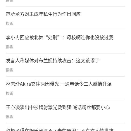
范丞丞方对未成年私生行为作出回应
搜狐
李小冉回应被北舞“处刑”：母校啊连你也没放过我
搜狐
发言人称媒体对布兰妮持续攻击：这太荒谬了
搜狐
林志玲Akira交往原因曝光 一通电话令二人感情升温
搜狐
王心凌演出中被镭射激光烫到腿 喊话粉丝都要小心
搜狐
赵樱子曝在娱乐圈混不下去的原因：不喜欢人情世故