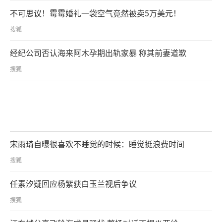
不可思议！霉霉婚礼一袋空气竟然被卖5万美元！
搜狐
经纪公司否认海来阿木孕期出轨家暴 称其前妻道歉
搜狐
宋雨琦自曝很喜欢不睡觉的时候：睡觉挺浪费时间
搜狐
任素汐疑回应杨紫获白玉兰视后争议
搜狐