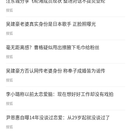
汪东城分享飞轮海成员现状 整场对话不提炎亚纶
搜狐
吴建豪老婆真实身份是日本歌手 正脸照曝光
搜狐
毫无距离感？曹格疑似甩出擦腋下毛巾给粉丝
搜狐
吴建豪方否认网传老婆身份 称奉子成婚皆为谣传
搜狐
李小璐称以前太恋爱脑：现在想好好工作却没有戏拍
搜狐
尹恩惠自曝14年没谈过恋爱：从29岁起就没谈过了
搜狐