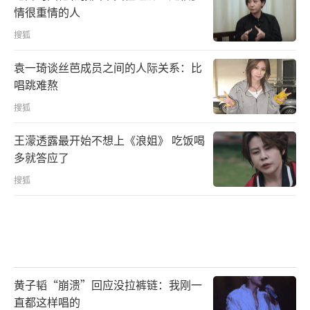
情很重情的人
搜狐
袁一琦谈丝芭成员之间的人际关系：比
唱跳难熬
搜狐
王濛透露最开始不想上《浪姐》 吃饭喝
多就答应了
搜狐
黄子韬“崩溃”回应没拉裤链：我刚一
直都这样唱的