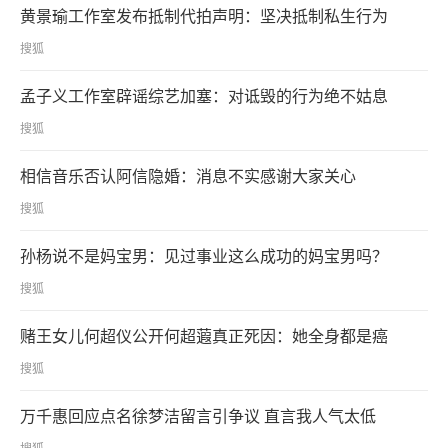
黄景瑜工作室发布抵制代拍声明：坚决抵制私生行为
搜狐
孟子义工作室辟谣综艺加塞：对诋毁的行为绝不姑息
搜狐
相信音乐否认阿信隐婚：消息不实感谢大家关心
搜狐
孙杨说不是妈宝男：见过事业这么成功的妈宝男吗？
搜狐
赌王女儿何超仪公开何超蕸真正死因：她全身都是癌
搜狐
万千惠回应点名徐梦洁留言引争议 直言我人气太低
搜狐