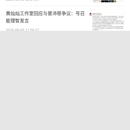
黄灿灿工作室回应与曾沛慈争议：号召
能理智发言
2026-08-05 11:56:27
娜扎穿蕾丝上衣配背带裤 清甜灵动田园
氛围感拉满
2026-08-03 13:56:51
蔡健雅【除此之外 Into The B-Sides 这
不是巡回演唱会】广州站温暖开唱
2026-05-18 12:56:49