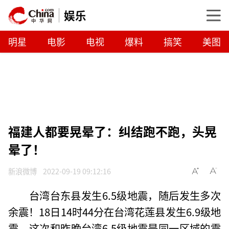
娱乐
明星
电影
电视
爆料
搞笑
美图
福建人都要晃晕了：纠结跑不跑，头晃
晕了！
新浪微博
2022-09-19 09:12:16
台湾台东县发生6.5级地震，随后发生多次
余震！18日14时44分在台湾花莲县发生6.9级地
震。这次和昨晚台湾6.5级地震是同一区域的震