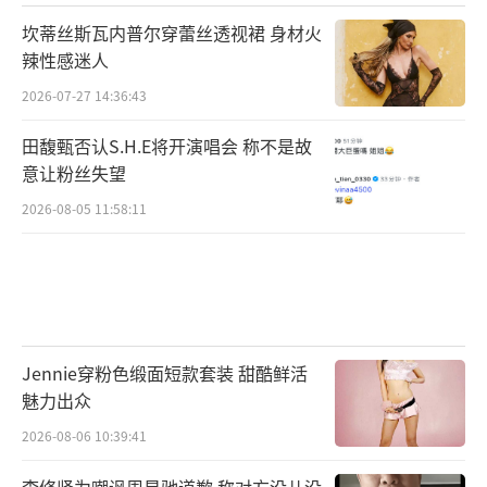
坎蒂丝斯瓦内普尔穿蕾丝透视裙 身材火
辣性感迷人
2026-07-27 14:36:43
田馥甄否认S.H.E将开演唱会 称不是故
意让粉丝失望
2026-08-05 11:58:11
Jennie穿粉色缎面短款套装 甜酷鲜活
魅力出众
2026-08-06 10:39:41