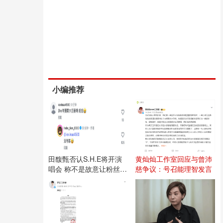
小编推荐
田馥甄否认S.H.E将开演
黄灿灿工作室回应与曾沛
唱会 称不是故意让粉丝失
慈争议：号召能理智发言
望