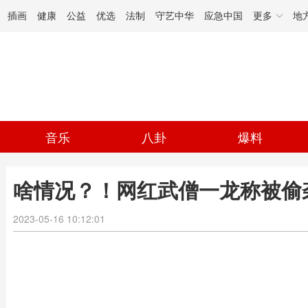
插画
健康
公益
优选
法制
守艺中华
应急中国
更多
地
音乐
八卦
爆料
啥情况？！网红武僧一龙称被偷
2023-05-16 10:12:01