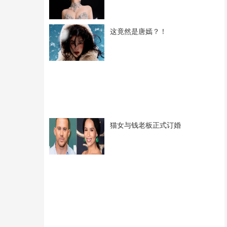
这竟然是唐嫣？！
猫女与钱老板正式订婚