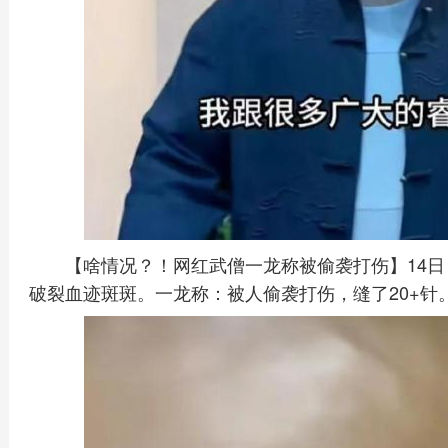
【啥情况？！网红武僧一龙称被偷袭打伤】14
破裂血迹斑斑。一龙称：被人偷袭打伤，缝了20+针