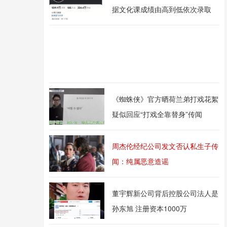
据文化课成绩由高到低依次录取
《蜘蛛侠》官方晒荷兰弟打戏花絮
疑似回应“打戏全靠替身”传闻
周杰伦经纪公司发文否认私生子传
闻：纯属恶意造谣
董宇辉新公司背后控股公司法人是
孙东旭 注册资本1000万