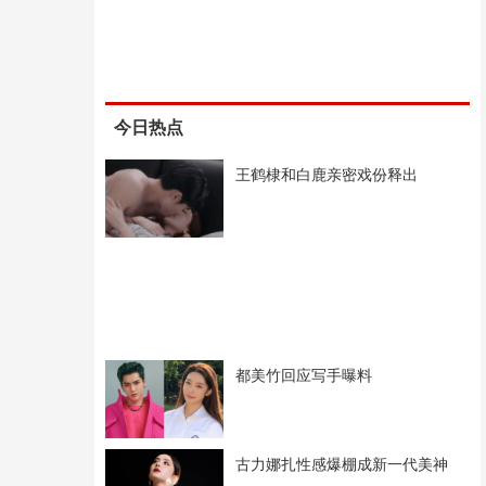
今日热点
王鹤棣和白鹿亲密戏份释出
都美竹回应写手曝料
古力娜扎性感爆棚成新一代美神