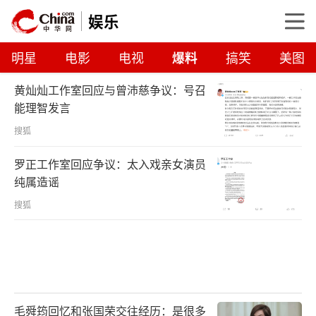
娱乐
明星
电影
电视
爆料
搞笑
美图
黄灿灿工作室回应与曾沛慈争议：号召
能理智发言
搜狐
罗正工作室回应争议：太入戏亲女演员
纯属造谣
搜狐
毛舜筠回忆和张国荣交往经历：是很多