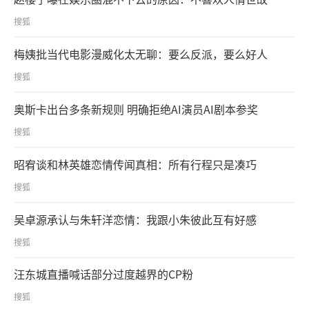
搜狐
梅姨批当代电影漫威化太无聊：要么反派，要么好人
搜狐
奥斯卡出台多条新规则 明确拒绝AI演员AI剧本参奖
搜狐
昭宥谈和林英雄恋情传闻真相：所有行程只是凑巧
搜狐
吴卓源承认与朱轩洋恋情：我跟小朱彼此互有好感
搜狐
汪东城直播喊话部分过度越界的CP粉
搜狐