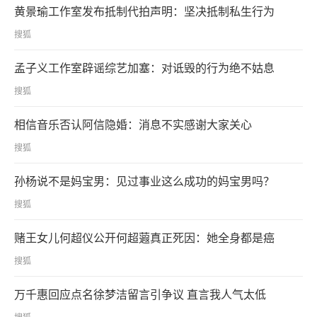
黄景瑜工作室发布抵制代拍声明：坚决抵制私生行为
搜狐
孟子义工作室辟谣综艺加塞：对诋毁的行为绝不姑息
搜狐
相信音乐否认阿信隐婚：消息不实感谢大家关心
搜狐
孙杨说不是妈宝男：见过事业这么成功的妈宝男吗？
搜狐
赌王女儿何超仪公开何超蕸真正死因：她全身都是癌
搜狐
万千惠回应点名徐梦洁留言引争议 直言我人气太低
搜狐