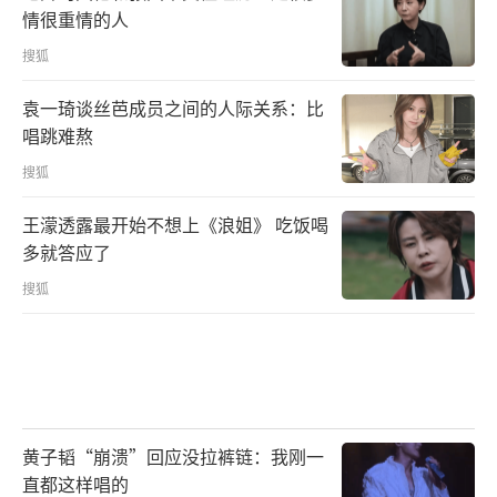
情很重情的人
搜狐
袁一琦谈丝芭成员之间的人际关系：比
唱跳难熬
搜狐
王濛透露最开始不想上《浪姐》 吃饭喝
多就答应了
搜狐
黄子韬“崩溃”回应没拉裤链：我刚一
直都这样唱的