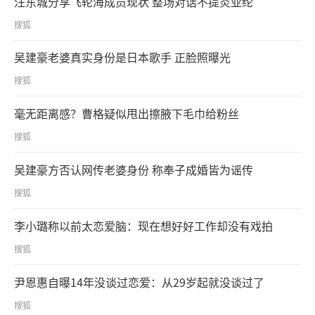
汪东城分享飞轮海成员现状 整场对话不提炎亚纶
搜狐
吴建豪老婆真实身份是日本歌手 正脸照曝光
搜狐
毫无距离感？曹格疑似甩出擦腋下毛巾给粉丝
搜狐
吴建豪方否认网传老婆身份 称奉子成婚皆为谣传
搜狐
李小璐称以前太恋爱脑：现在想好好工作却没有戏拍
搜狐
尹恩惠自曝14年没谈过恋爱：从29岁起就没谈过了
搜狐