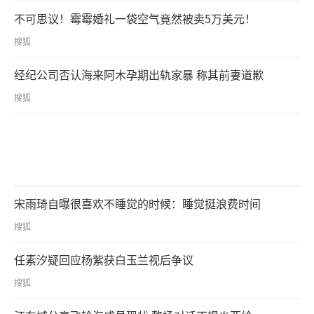
不可思议！霉霉婚礼一袋空气竟然被卖5万美元！
搜狐
经纪公司否认海来阿木孕期出轨家暴 称其前妻道歉
搜狐
宋雨琦自曝很喜欢不睡觉的时候：睡觉挺浪费时间
搜狐
任素汐疑回应杨紫获白玉兰视后争议
搜狐