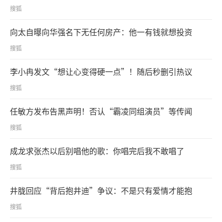
搜狐
向太自曝向华强名下无任何房产：他一有钱就想投资
搜狐
李小冉发文“想让心变得硬一点”！随后秒删引热议
搜狐
任敏方发布告黑声明！否认“霸凌同组演员”等传闻
搜狐
成龙求张杰以后别唱他的歌：你唱完后我不敢唱了
搜狐
井胧回应“背后抱井迪”争议：不是只有爱情才能抱
搜狐