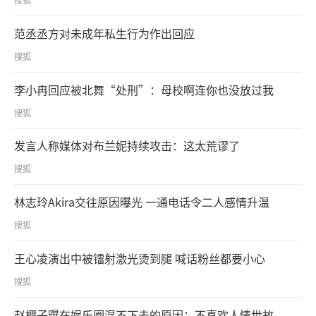
范丞丞方对未成年私生行为作出回应
搜狐
李小冉回应被北舞“处刑”：母校啊连你也没放过我
搜狐
发言人称媒体对布兰妮持续攻击：这太荒谬了
搜狐
林志玲Akira交往原因曝光 一通电话令二人感情升温
搜狐
王心凌演出中被镭射激光烫到腿 喊话粉丝都要小心
搜狐
赵樱子曝在娱乐圈混不下去的原因：不喜欢人情世故