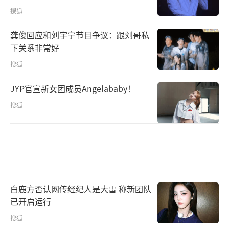
搜狐
龚俊回应和刘宇宁节目争议：跟刘哥私
下关系非常好
搜狐
JYP官宣新女团成员Angelababy！
搜狐
白鹿方否认网传经纪人是大雷 称新团队
已开启运行
搜狐