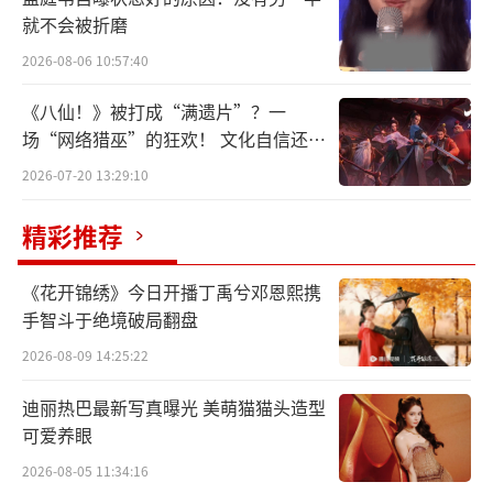
就不会被折磨
中，但人生已经发生翻天覆地的变化。
2026-08-06 10:57:40
《八仙！》被打成“满遗片”？一
场“网络猎巫”的狂欢！ 文化自信还是
焦虑？
2026-07-20 13:29:10
精彩推荐
《花开锦绣》今日开播丁禹兮邓恩熙携
手智斗于绝境破局翻盘
2026-08-09 14:25:22
迪丽热巴最新写真曝光 美萌猫猫头造型
可爱养眼
相关短视频播放量高达250多万。
2026-08-05 11:34:16