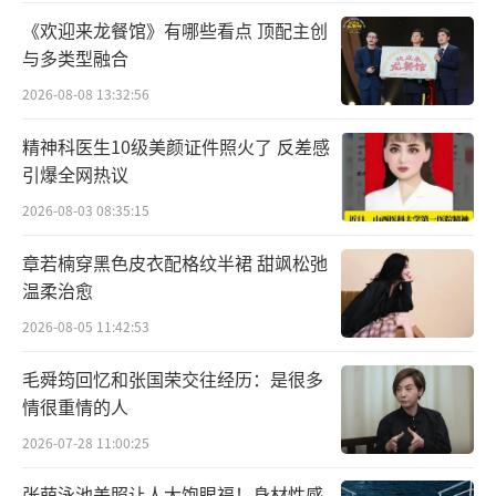
《欢迎来龙餐馆》有哪些看点 顶配主创
这段奇遇让无数人被深深感动。
与多类型融合
还有人说，女孩在片中的表现是任何影后
2026-08-08 13:32:56
都演不出来的。
精神科医生10级美颜证件照火了 反差感
引爆全网热议
2026-08-03 08:35:15
章若楠穿黑色皮衣配格纹半裙 甜飒松弛
温柔治愈
2026-08-05 11:42:53
这究竟是怎样一个故事？
毛舜筠回忆和张国荣交往经历：是很多
就聊聊这部9.3分的良心之作——《再会长
情很重情的人
江》
2026-07-28 11:00:25
张萌泳池美照让人大饱眼福！身材性感