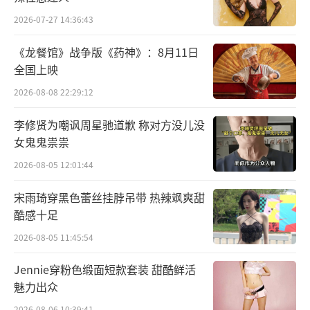
2026-07-27 14:36:43
《龙餐馆》战争版《药神》：8月11日
全国上映
2026-08-08 22:29:12
李修贤为嘲讽周星驰道歉 称对方没儿没
导演竹内亮，对很多中国人来说并不陌
女鬼鬼祟祟
生。
2026-08-05 12:01:44
他是定居南京的日本人，因拍摄了很多与
宋雨琦穿黑色蕾丝挂脖吊带 热辣飒爽甜
中国相关的纪录片而出名。
酷感十足
2026-08-05 11:45:54
Jennie穿粉色缎面短款套装 甜酷鲜活
他和中国的结缘，源于2011年为日本NHK
魅力出众
电视台拍摄的一部纪录片《长江天地大纪
2026-08-06 10:39:41