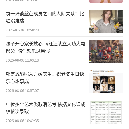
行》。
袁一琦谈丝芭成员之间的人际关系：比
沿长江跋涉了6300公里后，他被中国的自
唱跳难熬
然风光和风土人情吸引，产生了迁居中国的念
2026-07-28 10:58:28
头。
孩子开心家长放心 《汪汪队立大功大电
影3》陪你欢乐过暑假
10年后，已经成了半个中国人的他，决心
重走长江路。
2026-08-06 11:03:18
郭富城晒照为方媛庆生：祝老婆生日快
与曾经的采访对象重逢，用镜头记录十年
乐心想事成
后的物转星移。
2026-08-06 10:57:07
中传多个艺术类取消艺考 依据文化课成
绩依次录取
2026-08-06 10:42:35