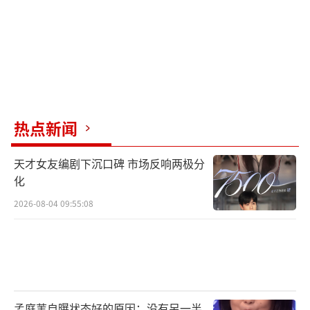
热点新闻
其实，这个梗不止适用于明星网红，也适
天才女友编剧下沉口碑 市场反响两极分
用于一些素人。
化
就像这几天引起讨论的藏族女孩茨姆。
2026-08-04 09:55:08
十年前，她误入日本导演的镜头。
命运的齿轮开始转动。
十年后，她再次出现在同一个导演的镜头
孟庭苇自曝状态好的原因：没有另一半