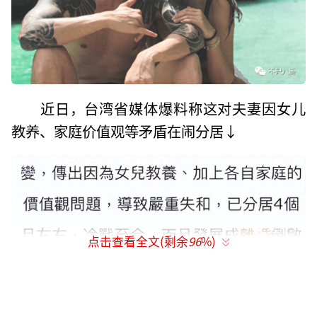
近日，台湾省媒体爆料称这对夫妻因女儿
教养、家庭价值观等矛盾在闹分居↓
点击查看全文(剩余
96
%)
还举例了两家教育孩子的问题，表示蔡诗
芸妈妈蔡丽娜太过宠爱外孙女，王阳明有意见
只能憋着......