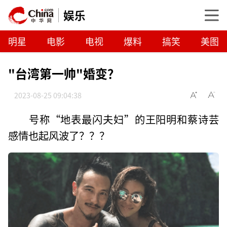
娱乐
明星
电影
电视
爆料
搞笑
美图
"台湾第一帅"婚变？
2023-08-25 09:04:38
号称“地表最闪夫妇”的王阳明和蔡诗芸
感情也起风波了？？？