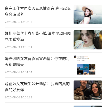
将每一场动作戏逼格拉到顶。
白鹿工作室再次否认恋情谣言 称已起诉
多名造谣者
2026-08-06 10:58:39
娜扎穿蕾丝上衣配背带裤 清甜灵动田园
氛围感拉满
2026-08-03 13:56:51
姆巴佩晒女友背影官宣恋情：你在的每
天都是晴天
系列另一个让人着迷的地方，则是它独特
2026-08-06 10:54:14
的世界观和极强的仪式感。
萌徳为女友庆生公开恋情：我真的真的
真的好爱你
《疾速追杀》架构了一个庞杂而又严密的
2026-08-06 10:56:33
杀手组织。