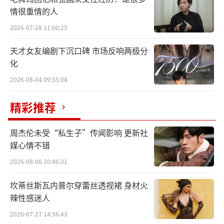
情很重情的人
虽然只有三集，但每集都有足足90分钟。
2026-07-28 11:00:25
且制作全部对标电影级别。
天才女友编剧下沉口碑 市场反响两极分
刚播一集，豆瓣开分8.0，口碑不俗。
化
2026-08-04 09:55:08
精彩推荐
作为头号粉丝，鱼叔自然第一时间追完第
一集。
周杰伦未受“私生子”传闻影响 更新社
媒心情不错
不得不说，真是相当满足！
2026-08-06 10:46:31
今天，这就来和大家好好聊聊它——《大陆
坎蒂丝斯瓦内普尔穿蕾丝透视裙 身材火
酒店》The Continental: From the World o
辣性感迷人
f John Wick
2026-07-27 14:36:43