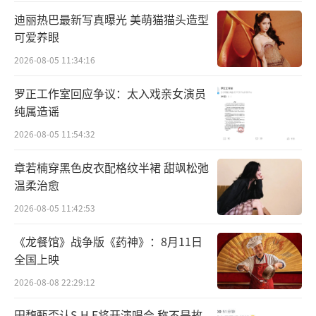
迪丽热巴最新写真曝光 美萌猫猫头造型
可爱养眼
2026-08-05 11:34:16
罗正工作室回应争议：太入戏亲女演员
纯属造谣
2026-08-05 11:54:32
章若楠穿黑色皮衣配格纹半裙 甜飒松弛
温柔治愈
2026-08-05 11:42:53
《龙餐馆》战争版《药神》：8月11日
全国上映
2026-08-08 22:29:12
田馥甄否认S.H.E将开演唱会 称不是故