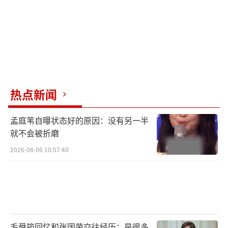
热点新闻
可制片人哪会放过如此卖座的系列。
孟庭苇自曝状态好的原因：没有另一半
不仅留了10%的开放空间，以备找机会再
就不会被折磨
拍第五部。
2026-08-06 10:57:40
同时，衍生系列也早早开发了起来。
其中一个备受关注的，是最近刚刚开播的
新剧《大陆酒店》。
毛舜筠回忆和张国荣交往经历：是很多