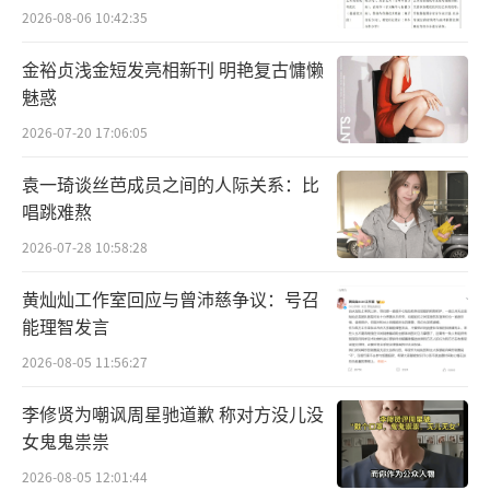
2026-08-06 10:42:35
金裕贞浅金短发亮相新刊 明艳复古慵懒
魅惑
2026-07-20 17:06:05
同时，用不断的杀戮戏，近乎撑满全场。
袁一琦谈丝芭成员之间的人际关系：比
唱跳难熬
且动作戏丝毫没有拖泥带水，没有花里胡
哨。
2026-07-28 10:58:28
黄灿灿工作室回应与曾沛慈争议：号召
全都干净利落，高效击杀，不留活口。
能理智发言
2026-08-05 11:56:27
再加上各种新颖出奇的杀人手法，和极其
李修贤为嘲讽周星驰道歉 称对方没儿没
女鬼鬼祟祟
考究的光影设计。
2026-08-05 12:01:44