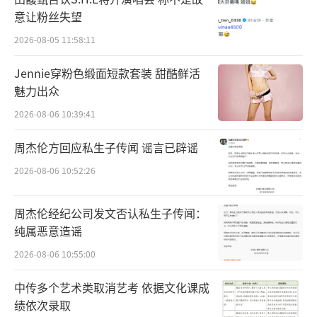
意让粉丝失望
2026-08-05 11:58:11
Jennie穿粉色缎面短款套装 甜酷鲜活
《疾速追杀》系列最让人着迷的地方，主
魅力出众
要是有两个。
2026-08-06 10:39:41
其一，是超级时髦的动作场面。
周杰伦方回应私生子传闻 谣言已辟谣
电影将文戏压到极简，极浓缩。
2026-08-06 10:52:26
台词言简意赅，点到为止。
周杰伦经纪公司发文否认私生子传闻：
纯属恶意造谣
2026-08-06 10:55:00
中传多个艺术类取消艺考 依据文化课成
绩依次录取