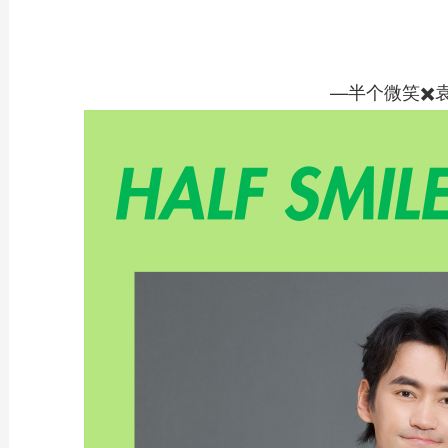
—半个微笑✖️