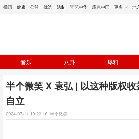
插画
健康
公益
优选
法制
守艺中华
应急中国
更多
地
音乐
八卦
爆料
半个微笑 X 袁弘 | 以这种版
自立
2024-07-11 10:20:16
半个微笑