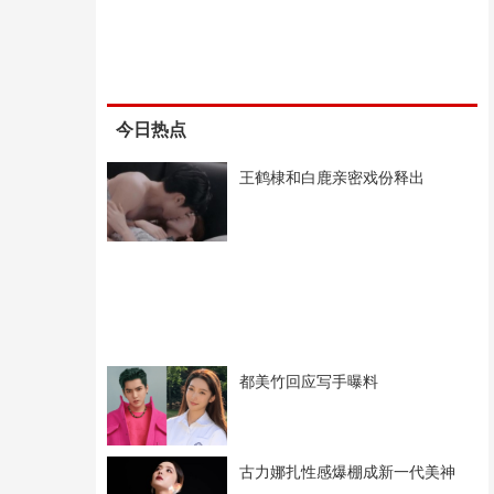
今日热点
王鹤棣和白鹿亲密戏份释出
都美竹回应写手曝料
古力娜扎性感爆棚成新一代美神