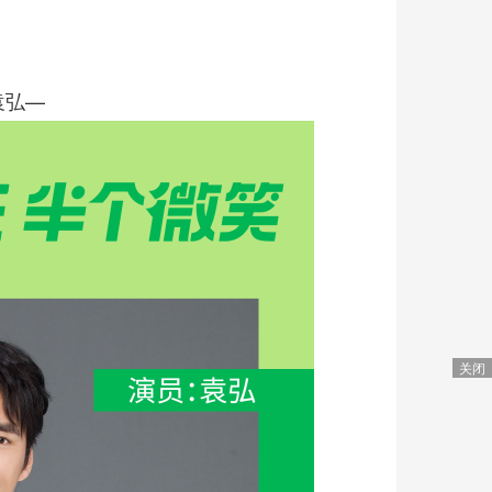
袁弘—
关闭