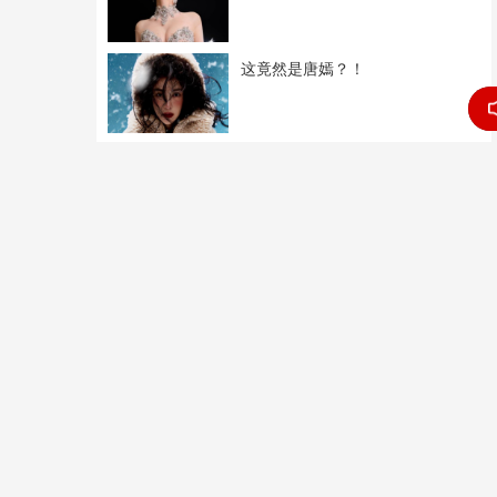
这竟然是唐嫣？！
猫女与钱老板正式订婚