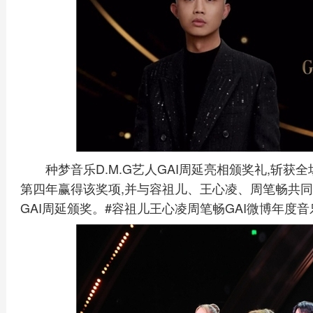
种梦音乐D.M.G艺人GAI周延亮相颁奖礼,斩获
第四年赢得该奖项,并与容祖儿、王心凌、周笔畅共同
GAI周延颁奖。#容祖儿王心凌周笔畅GAI微博年度