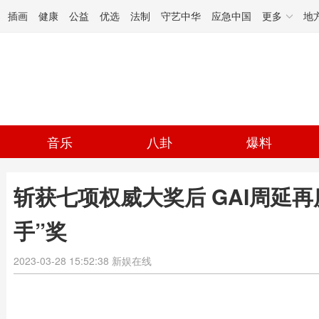
插画
健康
公益
优选
法制
守艺中华
应急中国
更多
地
音乐
八卦
爆料
斩获七项权威大奖后 GAI周延
手”奖
2023-03-28 15:52:38
新娱在线