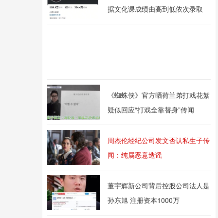
据文化课成绩由高到低依次录取
《蜘蛛侠》官方晒荷兰弟打戏花絮
疑似回应“打戏全靠替身”传闻
周杰伦经纪公司发文否认私生子传
闻：纯属恶意造谣
董宇辉新公司背后控股公司法人是
孙东旭 注册资本1000万