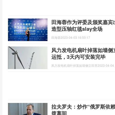
田海蓉作为评委及颁奖嘉宾
造型压轴红毯slay全场
田海蓉
2023-04-03 16:50:17
风力发电机扇叶掉落如墙侧
运抵，3天内可安装完毕
风力发电机扇叶掉落如墙侧立田里
2023-04-04 
拉夫罗夫：炒作“俄罗斯依
拨离间