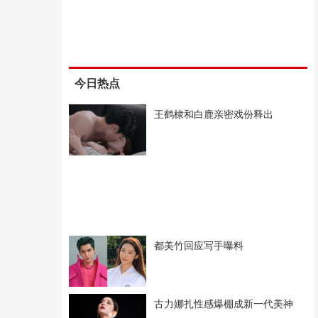
今日热点
王鹤棣和白鹿亲密戏份释出
都美竹回应写手曝料
古力娜扎性感爆棚成新一代美神