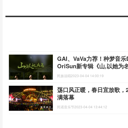
GAI、VaVa力荐！种梦音乐
OriSun新专辑《山,以她
民族说唱
2023-04-04 14:00:19
荡口风正暖，春日宜放歌，2
满落幕
民谣音乐节
2023-04-04 13:44:12