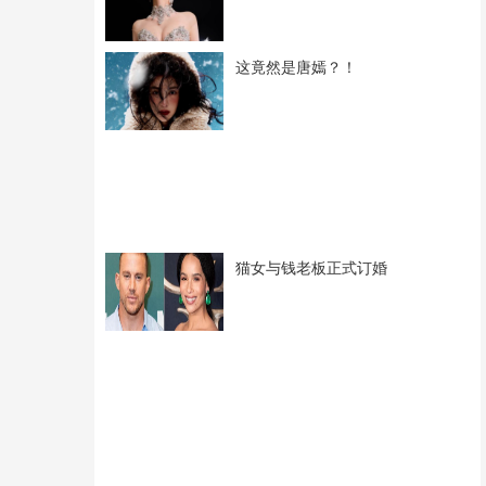
这竟然是唐嫣？！
猫女与钱老板正式订婚