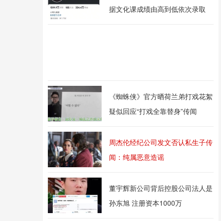
据文化课成绩由高到低依次录取
《蜘蛛侠》官方晒荷兰弟打戏花絮
疑似回应“打戏全靠替身”传闻
周杰伦经纪公司发文否认私生子传
闻：纯属恶意造谣
董宇辉新公司背后控股公司法人是
孙东旭 注册资本1000万