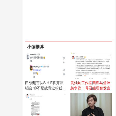
小编推荐
田馥甄否认S.H.E将开演
黄灿灿工作室回应与曾沛
唱会 称不是故意让粉丝失
慈争议：号召能理智发言
望