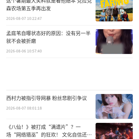
这个暑期最大笑料就是看他赔本 克拉克
深耕角色作品，努力突破角色限制，从细微感
森农场第五季再出发
知处入手，诠释不同性格的人物，带给观众一
2026-08-07 10:22:47
个又一个鲜活立体的角色，和大家一起不断在
孟庭苇自曝状态好的原因：没有另一半
角色中找到情感的突破和意义的共鸣。期待王
就不会被折磨
冠逸在新剧《亦舞之城》中带给我们精彩亮眼
2026-08-06 10:57:40
的诠释啦！
西村力被指引导网暴 粉丝悲剧引争议
2026-08-07 08:01:18
《八仙！》被打成“满遗片”？一
场“网络猎巫”的狂欢！ 文化自信还是