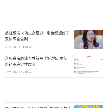
翁虹想演《功夫女足2》 角色都想好了
深情隔空告别
2026-08-07 11:01:51
无论是古装剧《延禧宫略》中温文尔雅的
海兰察，甜宠剧《楼下女友请签收》中帅气多
台风白海豚或吞并鲸鱼 登陆地点更新
路径不确定性增大
金的霸总叶非墨，职场生活剧《海洋之城》中
2026-08-07 09:01:42
勇敢追梦的邮轮大副王子洋，悬疑剧《灵魂摆
渡·南洋传说》中孤僻善良的夏冬青，在浪漫
轻喜剧《芳心荡漾》中“梗王”健身教练杨万
青，还是奇幻爱情剧《被风吹过的夏天》中为
爱坚守的富家公子洛家恒。近年来王冠逸一直