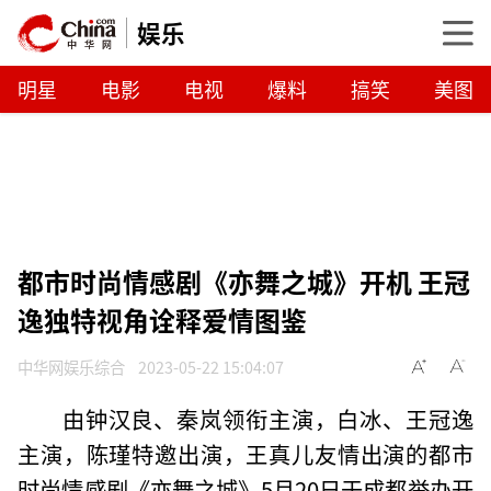
娱乐
明星
电影
电视
爆料
搞笑
美图
都市时尚情感剧《亦舞之城》开机 王冠
逸独特视角诠释爱情图鉴
中华网娱乐综合
2023-05-22 15:04:07
由钟汉良、秦岚领衔主演，白冰、王冠逸
主演，陈瑾特邀出演，王真儿友情出演的都市
时尚情感剧《亦舞之城》5月20日于成都举办开