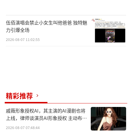
伍佰演唱会禁止小女生叫他爸爸 独特魅
王冠逸近年来活跃于影视剧中，以不设限
力引爆全场
的角色风格、金句频出的“爆梗王”和细致入
2026-08-07 11:02:55
微的表演给观众留下了深刻印象。此次《亦舞
之城》也是王冠逸与秦岚两位老朋友再度携手
合作的新剧，继《延禧宫略》秦岚与王冠逸的
精彩合作出圈后，二人陆续在《芳心荡漾》、
《她只是不想输》、《新万水千山总是情》等
精彩推荐
优秀影视剧中，都有着不同风格的故事线及默
契合作。
戚薇形象授权AI，其主演的AI漫剧也将
上线，律师谈演员AI形象授权 主动布局
数字资产
2026-08-07 07:48:44