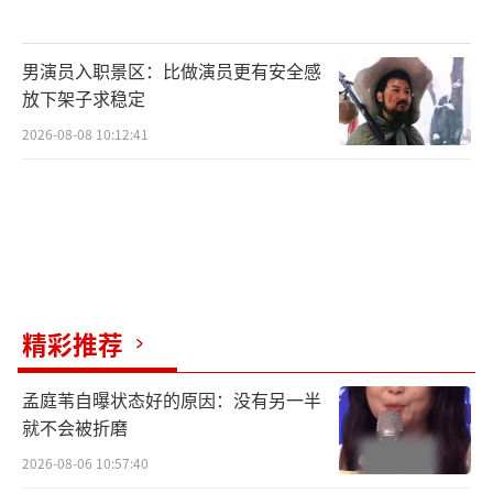
男演员入职景区：比做演员更有安全感
放下架子求稳定
2026-08-08 10:12:41
今年《天赐的声音4》第二赛段四期节目所
评选出的四首推荐金曲中,GAI周延一人便独揽
精彩推荐
三支金曲。这三首金曲分别是第五期节目中GAI
孟庭苇自曝状态好的原因：没有另一半
周延与张碧晨合作的《来自世界的晚安》,第七
就不会被折磨
期节目中GAI周延与王赫野合作的《一念之
2026-08-06 10:57:40
间》,以及第八期节目中GAI周延与希林娜依·