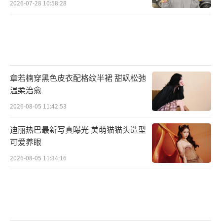
2026-07-28 10:58:28
章若楠穿黑色皮衣配格纹半裙 甜飒松弛
温柔治愈
2026-08-05 11:42:53
迪丽热巴最新写真曝光 美萌猫猫头造型
可爱养眼
不久前,GAI周延还受邀为电影《变形金刚:
超能勇士崛起》演唱中文主题曲《比肩而战》,
2026-08-05 11:34:16
从说唱舞台走向主流视野,将中文说唱推向国际
市场,GAI周延始终在提升着中文说唱的高度。
和不同的音乐人合作演绎歌曲,通过不同风格的