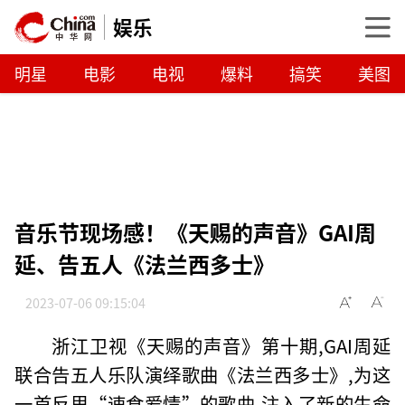
娱乐
明星
电影
电视
爆料
搞笑
美图
音乐节现场感！《天赐的声音》GAI周
延、告五人《法兰西多士》
2023-07-06 09:15:04
浙江卫视《天赐的声音》第十期,GAI周延
联合告五人乐队演绎歌曲《法兰西多士》,为这
一首反思“速食爱情”的歌曲,注入了新的生命