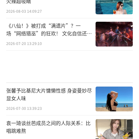
《天赐的声音》节目组声乐教学总监钟文
火辣超吸睛
曾发布视频表达了对GAI的欣赏“GAI是一个能
2026-08-03 14:09:27
写人话的创作者,这是我心里创作的最高标准,从
《八仙！》被打成“满遗片”？一
罗大佑到李宗盛,那些让人潸然泪下的词,就是像
场“网络猎巫”的狂欢！ 文化自信还是
朋友间说话一样倾泻,精准”“这一季好像真正
焦虑？
2026-07-20 13:29:10
的认识了这个艺人,每一次他都接受一切,即便不
舒适,也接受,然后在此基础上,做自己最大范围
的表达,改变,让原本的不舒适,在他的努力下变
得顺畅,加分,放大。”
张馨予比基尼大片慵懒性感 身姿曼妙尽
显女人味
2026-07-30 13:39:23
袁一琦谈丝芭成员之间的人际关系：比
唱跳难熬