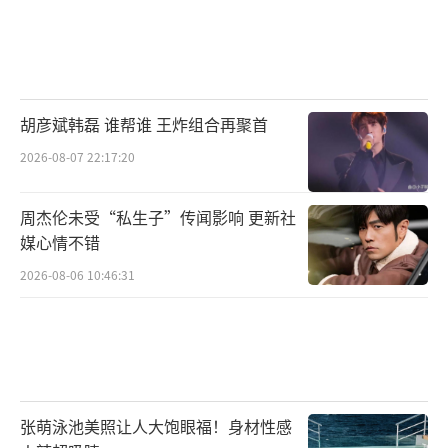
高合作的《狼》。第二赛段四期节目所评选出
的四首推荐金曲中,GAI周延一人便独揽三支金
曲,足见其音乐功力早已突破说唱圈层,在整个华
语乐坛占据了一席之地。
胡彦斌韩磊 谁帮谁 王炸组合再聚首
2026-08-07 22:17:20
周杰伦未受“私生子”传闻影响 更新社
媒心情不错
2026-08-06 10:46:31
张萌泳池美照让人大饱眼福！身材性感