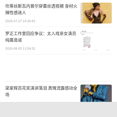
碰撞融合,激发新的音乐灵感的同时,也在不断拓
坎蒂丝斯瓦内普尔穿蕾丝透视裙 身材火
宽着音乐的边界。
（责任编辑：郭一楠 CK001）
辣性感迷人
2026-07-27 14:36:43
罗正工作室回应争议：太入戏亲女演员
纯属造谣
2026-08-05 11:54:32
梁家辉百花奖演讲落泪 真情流露感动全
场
2026-08-08 15:09:28
郭富城晒照为方媛庆生：祝老婆生日快