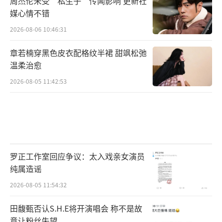
周杰伦未受“私生子”传闻影响 更新社
媒心情不错
这次在电影《断卡风暴》中，不仅有城市
2026-08-06 10:46:31
街道飙车的激情场面，释彦能亲自担当动作导
章若楠穿黑色皮衣配格纹半裙 甜飒松弛
演，自然少不了拳拳到肉的动作场面！狭小的
温柔治愈
楼梯间、飞身翻越楼梯速降、密布钢筋铁链的
2026-08-05 11:42:53
废旧车厂...释彦能奉献了多场窒息凶残的硬核
动作戏，穿透屏幕的疼痛感令观众大饱眼福手
心冒汗！
罗正工作室回应争议：太入戏亲女演员
纯属造谣
2026-08-05 11:54:32
田馥甄否认S.H.E将开演唱会 称不是故
意让粉丝失望