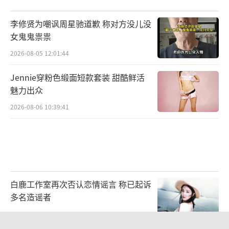
李修贤为嘲讽周星驰道歉 称对方没儿没
女鬼鬼祟祟
2026-08-05 12:01:44
Jennie穿粉色缎面短款套装 甜酷鲜活
魅力出众
2026-08-06 10:39:41
白鹿工作室再次否认恋情谣言 称已起诉
多名造谣者
2026-08-06 10:58:39