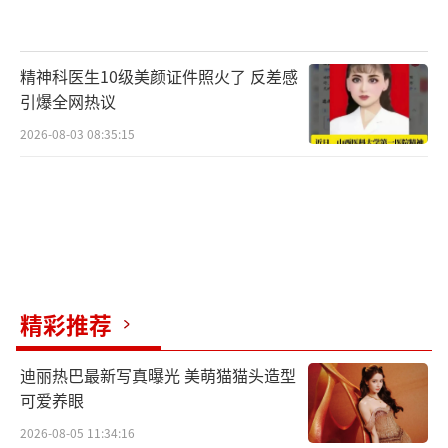
带来劲爆观感，有几分速度与激情系列的影
子，街头飙车紧张刺激的氛围必定会点燃夏日
精神科医生10级美颜证件照火了 反差感
观影热情。
引爆全网热议
2026-08-03 08:35:15
精彩推荐
迪丽热巴最新写真曝光 美萌猫猫头造型
释彦能挑战急速飙车动作场面窒息过瘾
可爱养眼
作为嵩山少林寺第32代弟子，习武十一
2026-08-05 11:34:16