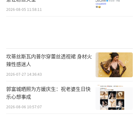
2026-08-05 11:58:11
据悉电影《断卡风暴》由山东一能文化传
媒有限公司、司贝影业（北京）有限公司出
品，济南金龙山文化传媒有限公司、中广天择
坎蒂丝斯瓦内普尔穿蕾丝透视裙 身材火
传媒股份有限公司联合出品。7月26日开启竞速
辣性感迷人
狂飙！
（责任编辑：郭一楠 CK001）
2026-07-27 14:36:43
郭富城晒照为方媛庆生：祝老婆生日快
乐心想事成
2026-08-06 10:57:07