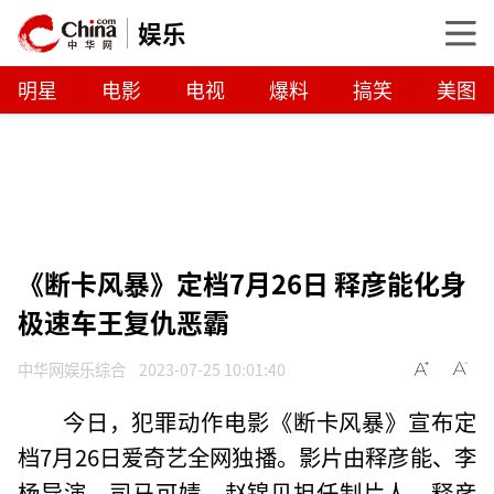
娱乐
明星
电影
电视
爆料
搞笑
美图
《断卡风暴》定档7月26日 释彦能化身
极速车王复仇恶霸
中华网娱乐综合
2023-07-25 10:01:40
今日，犯罪动作电影《断卡风暴》宣布定
档7月26日爱奇艺全网独播。影片由释彦能、李
杨导演，司马可婧、赵锦贝担任制片人，释彦