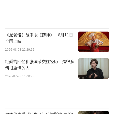
年，练家子出身的释彦能，有着不俗的动作实
力，尤其擅长腿功。这也让周星驰当年一眼选
中他参演电影《功夫》，饰演“十二路谭
腿”苦力强。之后他还参演了《导火线》《新
《龙餐馆》战争版《药神》：8月11日
少林寺》等多部经典动作大片。本次他亲自导
全国上映
演并主演《断卡风暴》解锁飙车技能点，改装
2026-08-08 22:29:12
跑车引擎轰鸣的生死竞速堪称相当给力！
毛舜筠回忆和张国荣交往经历：是很多
情很重情的人
2026-07-28 11:00:25