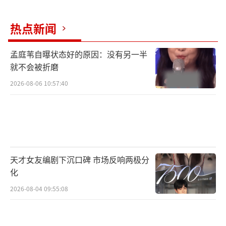
热点新闻
孟庭苇自曝状态好的原因：没有另一半
就不会被折磨
2026-08-06 10:57:40
街头飙车类影视作品，一直是国产网络电
影较为稀缺的类型，高危险性的特技动作，分
天才女友编剧下沉口碑 市场反响两极分
分钟都在燃烧的经费，让很多创作者望而却
化
步。电影《断卡风暴》将近年来国家严厉打击
2026-08-04 09:55:08
的电信诈骗作为故事背景，以最大的诚意还原
了飙车犯罪电影的吸睛元素。豪车美女的组合