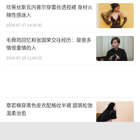
坎蒂丝斯瓦内普尔穿蕾丝透视裙 身材火
辣性感迷人
2026-07-27 14:36:43
毛舜筠回忆和张国荣交往经历：是很多
情很重情的人
2026-07-28 11:00:25
章若楠穿黑色皮衣配格纹半裙 甜飒松弛
温柔治愈
2026-08-05 11:42:53
罗正工作室回应争议：太入戏亲女演员