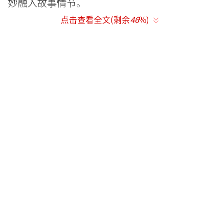
妙融入故事情节。
点击查看全文(剩余
46
%)
国家艺术基金旨在繁荣艺术创作，培养艺
术人才，打造和推广精品力作，推进艺术事业
健康发展。儿童音乐剧《摇啊摇》便是在国家
大力支持文化产业，推进原创戏剧作品和发展
的大环境下应运而生的。
该剧讲述了三年级小学生“乐小宝”和一
群同龄小伙伴共同解救外婆的生命以及探寻生
命的意义。小宝最喜欢外婆，可是外婆生病
了，日游神告诉小宝，他要把外婆带到另一个
世界中去。小宝和小伙伴“毛毛”一起，带着
染色体伙伴们，踏上了点亮外婆生命的征程，
一路上发生的事情，也让我们对生命和爱的意