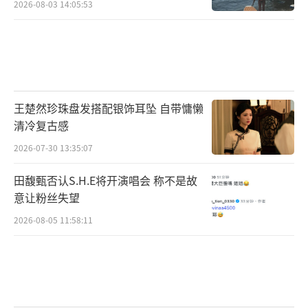
2026-08-03 14:05:53
人鳄大战即刻打响，殊死冒险之旅等你加
王楚然珍珠盘发搭配银饰耳坠 自带慵懒
入！《鳄梦岛》爱奇艺正在热播！
（责任编辑：郭一
清冷复古感
楠 CK001）
2026-07-30 13:35:07
田馥甄否认S.H.E将开演唱会 称不是故
意让粉丝失望
2026-08-05 11:58:11