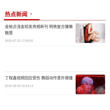
热点新闻
金裕贞浅金短发亮相新刊 明艳复古慵懒
魅惑
2026-07-20 17:06:05
此番官方发布的海报中，攻击力碾压人类
的巨鳄正在迅速逼近。可怕的掠食者血口大
开，露出利齿，凶残攻击的画面极具视觉冲击
力。随海报同时发布的预告片则首次展现影片
丁程鑫视频回应受伤 舞蹈动作意外擦撞
紧张刺激的追击画面。从步步惊心的濒死逃生
2026-08-04 10:24:13
到心跳加速的猛兽激战，令人不由得惊
呼，“隔着屏幕都感受到了巨鳄的恐怖”，也
将观众对影片的期待推上了最高峰。