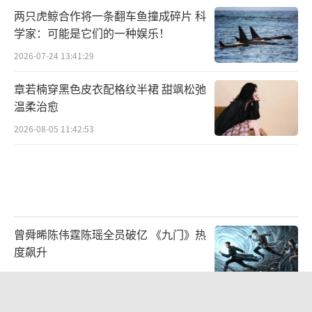
两只虎鲸合作将一条翻车鱼撞成碎片 科
学家：可能是它们的一种娱乐！
2026-07-24 13:41:29
章若楠穿黑色皮衣配格纹半裙 甜飒松弛
温柔治愈
2026-08-05 11:42:53
曾舜晞陈伟霆陈瑶全员破亿 《九门》热
度飙升
2026-07-31 13:28:43
罗正工作室回应争议：太入戏亲女演员