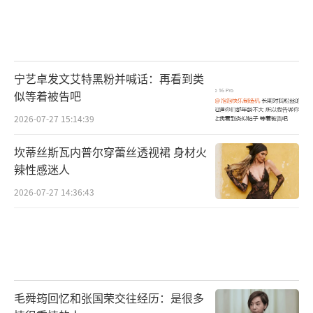
宁艺卓发文艾特黑粉并喊话：再看到类
似等着被告吧
2026-07-27 15:14:39
除了强大的制作团队，《鳄梦岛》所邀请
的演员们也都是实力派。户外达人马练由青年
坎蒂丝斯瓦内普尔穿蕾丝透视裙 身材火
辣性感迷人
演员淮文饰演，其参演过《庆余年》《飞鸟
集》《赢天下》等众多影视作品，淮文通过这
2026-07-27 14:36:43
些迥然相异的角色展现出了他不俗的演技；马
练的妹妹马雅则由甄琪出演，她曾在《追龙2》
《降魔传》《莽荒记》等影视作品中有过出色
的表演，她凭借自己对角色独到的理解和恰到
毛舜筠回忆和张国荣交往经历：是很多
好处的演绎给观众留下了美好的荧屏印象；生