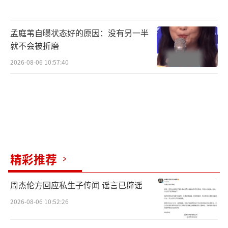
实力团队打造嗜血巨鳄超强阵容倾情演绎
孟庭苇自曝状态好的原因：没有另一半
此次《鳄梦岛》的主创团队可谓是实力担
就不会被折磨
当，导演周赫烽曾执导过《千术》《极品灭魂
2026-08-06 10:57:40
师》《天机之九幽业火》等多部作品，拥有资
深编剧功底的他对观众需求的精准把握是影片
内容的一大保证。为了极尽真实地呈现神秘孤
岛中的鳄鱼，制作团队在鳄鱼实体模型和电影C
G特效后期上下足了功夫，高级质感的特效直接
保证了受众绝佳的观影体验，相信电影《鳄梦
精彩推荐
岛》定能让观众眼前一亮。
周杰伦方回应私生子传闻 谣言已辟谣
2026-08-06 10:52:26