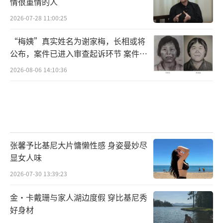
情很重情的人
物学博士柳胜男由实力派演员陈洁出演，她曾
2026-07-28 11:00:25
塑造过不少经典角色，无论是《天仙配》中
“梅姨”真实姓名为谢家梅，长相或将
的“张巧嘴”、《大秧歌》中的“竹叶青”、
公布，案件已进入审查起诉环节 案件迎
还是《灵魂摆渡》中的“我主阿茶”，她以自
来新进展
2026-08-06 14:10:36
己独有的魅力诠释了每一个鲜活的角色；真人
秀导演六子由王茂蕾出演，科班出身的他拥有
一身好演技，凭借《延禧攻略》袁春望这一极
具性格特色的角色被人熟知，相信他的出演一
定能给我们带来惊喜。
张馨予比基尼大片慵懒性感 身姿曼妙尽
显女人味
2026-07-30 13:39:23
金·卡戴珊与家人湖边度假 穿比基尼秀
好身材