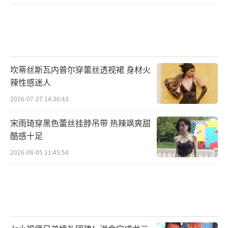
坎蒂丝斯瓦内普尔穿蕾丝透视裙 身材火
辣性感迷人
2026-07-27 14:36:43
宋雨琦穿黑色蕾丝挂脖吊带 热辣飒爽甜
酷感十足
2026-08-05 11:45:54