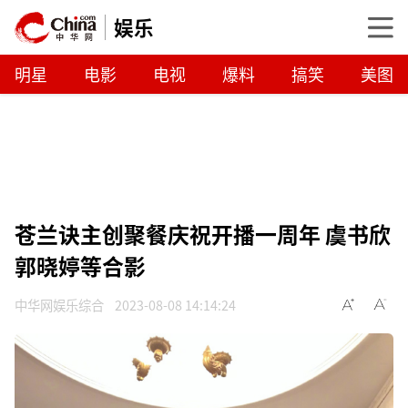
娱乐
明星
电影
电视
爆料
搞笑
美图
苍兰诀主创聚餐庆祝开播一周年 虞书欣
郭晓婷等合影
中华网娱乐综合
2023-08-08 14:14:24