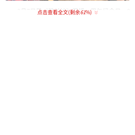
8月7日是《苍兰诀》开播一周年纪念日，8
点击查看全文(剩余
61
%)
月8日，洪潇在个人社交账号分享《苍兰诀》主
创聚餐合影，虞书欣、洪潇、郭晓婷、林柏
叡、张宸逍等主演都来参加主题庆祝派对，众
人做鬼脸合照气氛欢乐。