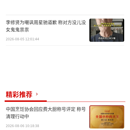
虞书欣在小兰花东方青苍的双人立牌前合
李修贤为嘲讽周星驰道歉 称对方没儿没
影留念。
女鬼鬼祟祟
2026-08-05 12:01:44
精彩推荐
中国烹饪协会回应费大厨称号评定 称号
清理行动中
2026-08-06 10:18:38