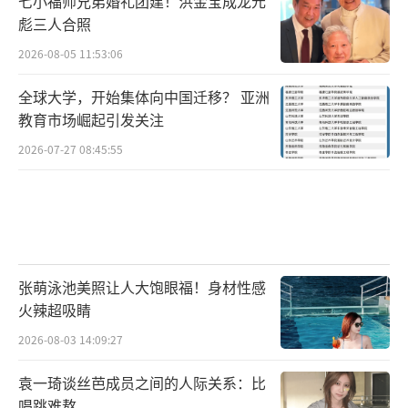
七小福师兄弟婚礼团建！洪金宝成龙元
彪三人合照
2026-08-05 11:53:06
全球大学，开始集体向中国迁移？ 亚洲
教育市场崛起引发关注
2026-07-27 08:45:55
《苍兰诀》主创们在餐桌上开心自拍。
（责
任编辑：郭一楠 CK001）
张萌泳池美照让人大饱眼福！身材性感
火辣超吸睛
2026-08-03 14:09:27
袁一琦谈丝芭成员之间的人际关系：比
唱跳难熬