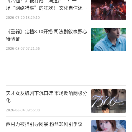
《八仙！》被打成“满遗片”？一
豪一首成名作《他真的对你好吗》引起全场粉
场“网络猎巫”的狂欢！ 文化自信还是
丝大合唱，这一次的安可曲是付豪与粉丝的双
焦虑？
2026-07-20 13:29:10
向奔赴。所有的热情、不舍、留恋在“他真的
对你好吗，我还是想要你回答，这样我才能放
《重器》定档8.10开播 司法剧叙事野心
待验证
下担心和牵挂”中渐渐落下帷幕~
2026-08-07 07:21:56
天才女友编剧下沉口碑 市场反响两极分
化
2026-08-04 09:55:08
西村力被指引导网暴 粉丝悲剧引争议