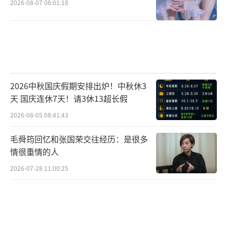
2026-08-07 08:01:18
2026中秋国庆假期安排出炉！中秋休3
天 国庆连休7天！请3休13超长假
2026-08-05 08:41:43
毛舜筠回忆和张国荣交往经历：是很多
情很重情的人
歌手付豪，真诚又热烈，期待下一次的相
2026-07-28 11:00:25
遇。
（责任编辑：郭一楠 CK001）