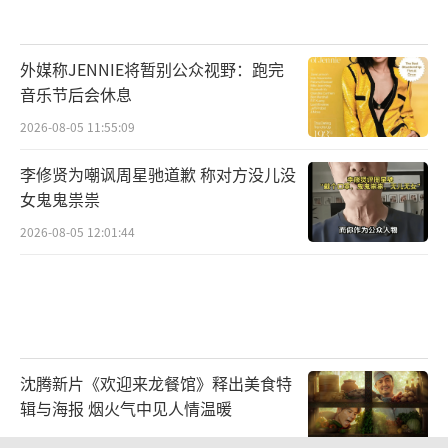
单一的轨道，而是一片广阔的高原”。「有为
青年」，并不仅仅局限于取得优秀的成绩，更
外媒称JENNIE将暂别公众视野：跑完
重要的是通过行动去追寻自己的热爱，通过实
音乐节后会休息
现自我价值来寻找生活的意义，通过彼此间的
2026-08-05 11:55:09
互通互联展现青春力量。
李修贤为嘲讽周星驰道歉 称对方没儿没
这正与优酷“有为校园行”IP、以及华为
女鬼鬼祟祟
寻找有为青年的理念不谋而合——有为青年自带
2026-08-05 12:01:44
小宇宙，每一个人都是一个能量场。而星星之
火可以燎原，当这些小宇宙汇聚在一起，彼此
传递能力，这群青年便拥有了大有可为的无限
可能！
沈腾新片《欢迎来龙餐馆》释出美食特
今年年初，华为联合@中国青年报、@中
辑与海报 烟火气中见人情温暖
青校媒针对大学生群体举办了一场“寻找有为
2026-08-07 11:12:43