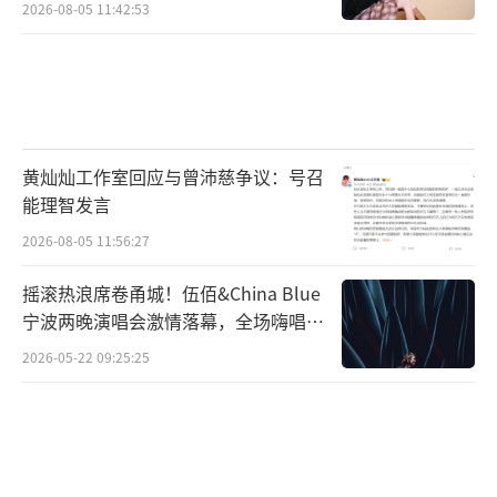
2026-08-05 11:42:53
灵感稍纵即逝，HUAWEI MatePad Pro帮
黄灿灿工作室回应与曾沛慈争议：号召
卢镱丹抓住每个闪光瞬间，让绘画拥有了更多
能理智发言
可能。
2026-08-05 11:56:27
摇滚热浪席卷甬城！伍佰&China Blue
宁波两晚演唱会激情落幕，全场嗨唱氛
围炸裂
2026-05-22 09:25:25