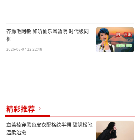
齐豫毛阿敏 如听仙乐耳暂明 时代级同
框
2026-08-07 22:22:48
当张志成拿起吉他的那一刻，HUAWEI Ma
teBook 14s记录下了每一首他的专属BGM。
精彩推荐
章若楠穿黑色皮衣配格纹半裙 甜飒松弛
温柔治愈