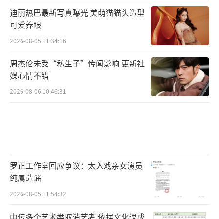
迪丽热巴最新写真曝光 美萌猫猫头造型
可爱养眼
华为学习全家桶助力着青年成长，而短片
则记录着每个人在实现梦想过程中的点滴，又
2026-08-05 11:34:16
彼此交织，共同描绘了当代青年的群像。正如
周杰伦未受“私生子”传闻影响 更新社
短片中所说，“不用等待那声号令，因为年轻
媒心情不错
的你起步就是进步，出发就是起点。”身为青
2026-08-06 10:46:31
年，拥有无限可能。现在所做的每一步努力，
拍的每一张照片，写的每一首歌，画的每一幅
画……都是通往梦想的起点。开学季即将到
来，《有为·恰鸣龙少年》的发布或许能够为
罗正工作室回应争议：太入戏亲女演员
正在迈入人生新阶段的青年们带来一些信心与
纯属造谣
希望——勇敢地去奔跑，去追寻，去打破，去挑
2026-08-05 11:54:32
战吧，每一个鸣龙少年都终将成为「有为青
年」！
中传多个艺术类取消艺考 依据文化课成