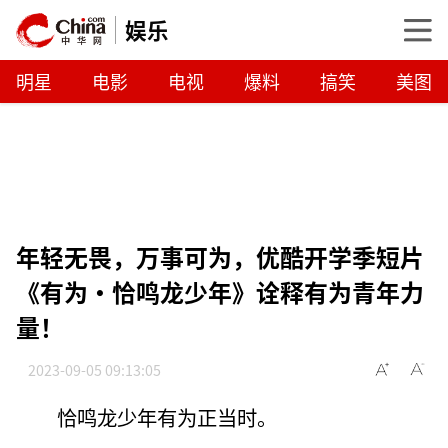
娱乐
明星
电影
电视
爆料
搞笑
美图
年轻无畏，万事可为，优酷开学季短片
《有为·恰鸣龙少年》诠释有为青年力
量！
2023-09-05 09:13:05
恰鸣龙少年有为正当时。