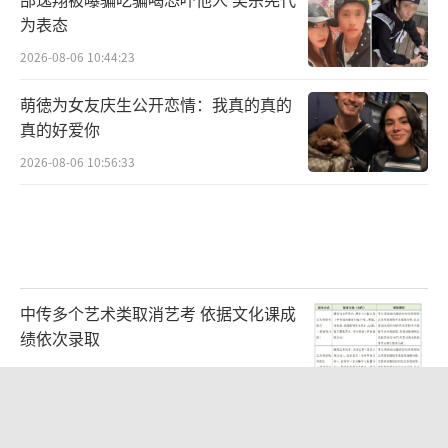
“民族的脉络与联系深深地连接在一起，
为表态
构成了独有的一方风土人情，人们大限度地延
2026-08-06 10:44:23
续传统。”是她作为畲族人对于民族的感情和
萌徳为女友庆生公开恋情：我真的真的
愿望，在蓝盈莹心里，自己除了是一名演员
真的好爱你
外，也是少数民族畲族的一员，除了要不断提
2026-08-06 10:56:33
升专业素养，也想要承担民族推广的责任。
“我想做的就是通过我和大家共同的努
力，打开少数民族的神秘大门，焕新本来就有
的民族文化把它们带给大家。”蓝盈莹表示，
中传多个艺术类取消艺考 依据文化课成
后续也会将畲族文化拍摄成为节目，通过节目
绩依次录取
+演出的形式，文艺、文旅、文娱、文创等维
2026-08-06 10:42:35
度，全方面展示畲族样貌，让大家能够通过画
侯卓成 王垲智 朋友口嗨引发风波
面切身实地地走进畲族，感受畲族文化与美