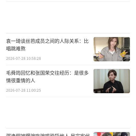
“畲族是一个古老又新潮的民族，除了有
平等独特的文化价值观，还有丰富灿烂的非物
质文化遗产。”蓝盈莹现场为大家分享了畲族
的历史故事、婚姻习俗以及民族内的彩带、刺
袁一琦谈丝芭成员之间的人际关系：比
绣、歌舞、独特的美食、专属的体育运动等等
唱跳难熬
非遗文化。
2026-07-28 10:58:28
毛舜筠回忆和张国荣交往经历：是很多
情很重情的人
2026-07-28 11:00:25
邵逸翔被曝骗吃骗喝恐吓他人 吴宗宪代