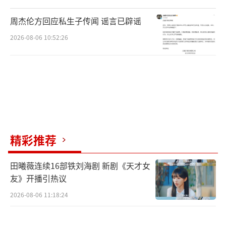
周杰伦方回应私生子传闻 谣言已辟谣
她会穿着畲族服饰，体验畲族特色的美
2026-08-06 10:52:26
食，了解畲族的古传统，学习畲族歌舞。“畲
族人还有自己的传统节日三月三，在这一天家
人们会团聚在一起欢歌庆祝，表达对丰收和美
好生活的向往和祈愿。”现场她侃侃而谈，提
起自己民族的文化整个人都充满着力量与光
彩。
精彩推荐
田曦薇连续16部铁刘海剧 新剧《天才女
友》开播引热议
2026-08-06 11:18:24