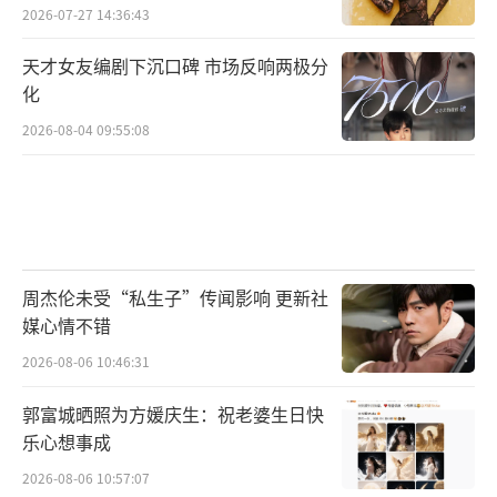
2026-07-27 14:36:43
天才女友编剧下沉口碑 市场反响两极分
化
2026-08-04 09:55:08
周杰伦未受“私生子”传闻影响 更新社
媒心情不错
近年来，越来越多的人开始关注到少数民
2026-08-06 10:46:31
族的文化推广，而蓝盈莹出于对自己家乡文
郭富城晒照为方媛庆生：祝老婆生日快
化、民族文化的热爱，也更加投入地致力于其
乐心想事成
中，用行动和影响力做民族文化传播者。
2026-08-06 10:57:07