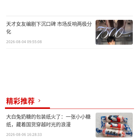
什么“神奇农具”让嘉宾们感叹“这绝对是生
产中的群众智慧”？茨农大姐怎样的歌声，令
天才女友编剧下沉口碑 市场反响两极分
撒贝宁直言可以出专辑？
化
2026-08-04 09:55:08
精彩推荐
大白兔奶糖的包装纸火了：一张小小糖
纸，藏着国货穿越时光的浪漫
近年来，以舟塔村民为代表的中宁人深耕
2026-08-06 16:28:33