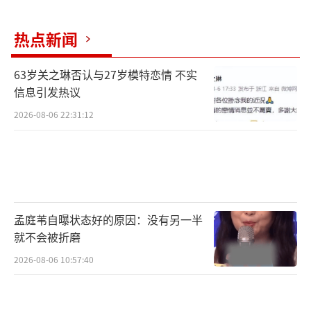
热点新闻
63岁关之琳否认与27岁模特恋情 不实
舟塔村所属的中宁县是“中国枸杞之
信息引发热议
乡”，2015年，宁夏中宁枸杞种植系统入选中
2026-08-06 22:31:12
国重要农业文化遗产名单。近年来，舟塔村把
发展枸杞产业作为乡村全面振兴的富民工程，
从种植、研发、销售抓起，做大做强枸杞产
业。村民郝金一家是当地典型的“三代茨农之
家”，从爷爷辈的几分薄田到如今200多亩地，
孟庭苇自曝状态好的原因：没有另一半
就不会被折磨
从传统人工脱蜡到流水线加工，郝金一家参
与、见证了村里枸杞产业的升级与发展。本周
2026-08-06 10:57:40
的“山水之旅”，嘉宾们将随郝金采摘、晾
晒、加工枸杞，感受热火朝天的丰收景象。是