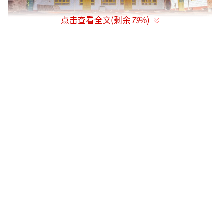
点击查看全文(剩余
79
%)
小红果托起新“杞”盼