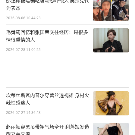
邵逸翔被曝骗吃骗喝恐吓他人 吴宗宪代
为表态
2026-08-06 10:44:23
毛舜筠回忆和张国荣交往经历：是很多
情很重情的人
2026-07-28 11:00:25
家门口走出棒球冠军队
“山水小分队”拜师小学生
村子里拥有专门的棒球场是一种怎样的体
验？在“中国棒球第一村”浙江徐家埭村，很
坎蒂丝斯瓦内普尔穿蕾丝透视裙 身材火
多一年级的小朋友不仅对这项“小众运动”的
辣性感迷人
规则了然于胸，还能上场打出闪亮的一击。本
2026-07-27 14:36:43
期节目，由主持人任鲁豫，中国文联副主席、
赵丽颖穿黑吊带裙气场全开 利落短发造
中国民间文艺家协会主席潘鲁生，中国女排前
型又美又飒