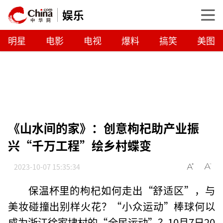
娱乐
明星
电影
电视
爆料
搞笑
美图
《山水间的家》：创意枸杞助产业振
兴“千万工程”绘乡村蝶变
2023-10-07 15:35:34
保温杯里的枸杞如何走出“舒适区”，与
美妆碰撞出别样火花？“小众运动”棒球何以
成为浙江徐家埭村的“全民运动”？10月7日20