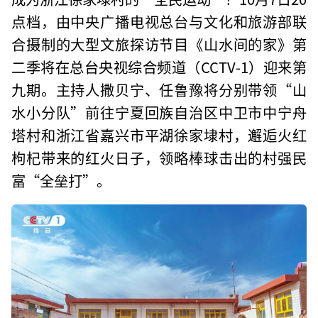
点档，由中央广播电视总台与文化和旅游部联
合摄制的大型文旅探访节目《山水间的家》第
二季将在总台央视综合频道（CCTV-1）迎来第
九期。主持人撒贝宁、任鲁豫将分别带领“山
水小分队”前往宁夏回族自治区中卫市中宁舟
塔村和浙江省嘉兴市平湖徐家埭村，邂逅火红
枸杞带来的红火日子，领略棒球击出的村强民
富“全垒打”。