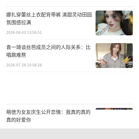
想象这里以前是另一番光景：土路泥泞、河道
熏臭。在“千万工程”指引下，徐家埭村由点
娜扎穿蕾丝上衣配背带裤 清甜灵动田园
及面，重塑乡村人居环境。曾经的污水河一展
氛围感拉满
清秀容貌，成为带动旅游发展的“黄金”赛
2026-08-03 13:56:51
道。生态环境改善后，鉴于长三角区域棒球基
袁一琦谈丝芭成员之间的人际关系：比
地稀缺，徐家埭村将荒废用地加以改造，建成
唱跳难熬
了浙江省首个符合国际级青少年棒球赛规格的
2026-07-28 10:58:28
棒球场，通过棒球产业的外溢效应，帮助村民
实现增收。
萌徳为女友庆生公开恋情：我真的真的
真的好爱你
2026-08-06 10:56:33