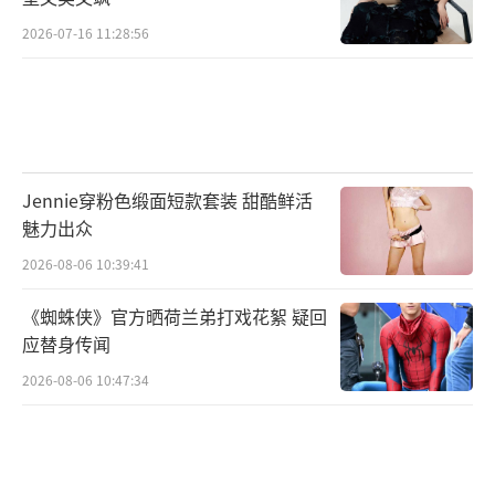
队长惠若琪组成的“山水小分队”将探访徐家
2026-07-16 11:28:56
埭村，享运动快节奏，品田园慢生活。
Jennie穿粉色缎面短款套装 甜酷鲜活
魅力出众
2026-08-06 10:39:41
《蜘蛛侠》官方晒荷兰弟打戏花絮 疑回
应替身传闻
2026-08-06 10:47:34
漫步徐家埭村，智能化的电子路牌、各式
各样的休闲场馆、清澈干净的河道，让人难以