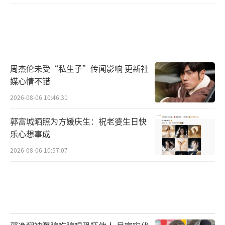
枸杞产品开发和品牌建设，研发出枸杞原浆、
枸杞拉面、枸杞美妆等创意产品，让枸杞走出
保温杯的“舒适区”。节目中，“山水小分
队”将在一“杞”向未来枸杞创意大赛中，体
周杰伦未受“私生子”传闻影响 更新社
验各式各样创意产品。在郦波看来，舟塔村村
媒心情不错
民以创意赋予了枸杞文化崭新的内涵，“我
2026-08-06 10:46:31
们‘杞’心合力，一‘杞’向未来，期待中宁
枸杞威震天下，引领世界美食、养生等文
郭富城晒照为方媛庆生：祝老婆生日快
乐心想事成
化”。
2026-08-06 10:57:07