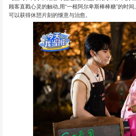
顾客直戳心灵的触动,用“一根阿尔卑斯棒棒糖”的时间
可以获得休憩片刻的惬意与治愈。