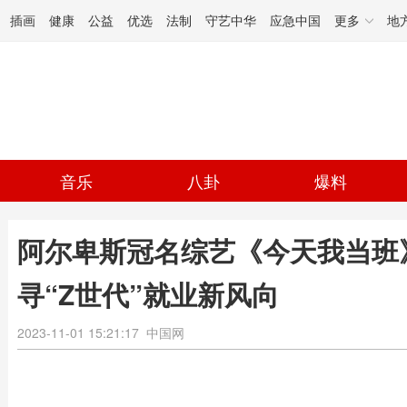
插画
健康
公益
优选
法制
守艺中华
应急中国
更多
地
音乐
八卦
爆料
阿尔卑斯冠名综艺《今天我当班
寻“Z世代”就业新风向
2023-11-01 15:21:17
中国网