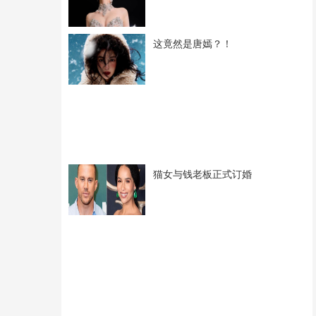
这竟然是唐嫣？！
猫女与钱老板正式订婚