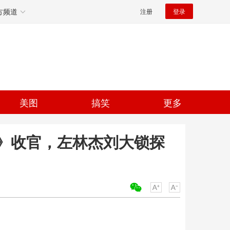
方频道
注册
登录
美图
搞笑
更多
》收官，左林杰刘大锁探
关键词：