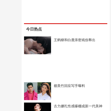
今日热点
王鹤棣和白鹿亲密戏份释出
都美竹回应写手曝料
古力娜扎性感爆棚成新一代美神