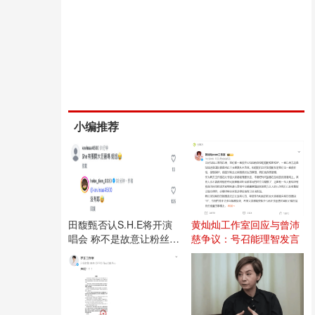
小编推荐
田馥甄否认S.H.E将开演
黄灿灿工作室回应与曾沛
唱会 称不是故意让粉丝失
慈争议：号召能理智发言
望