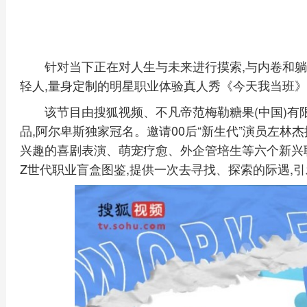
针对当下正在对人生与未来进行摸索,与内卷和躺
轻人,量身定制的明星职业体验真人秀《今天我当班》于
该节目由搜狐视频、不凡帝范梅勒糖果(中国)
品,阿尔卑斯独家冠名。邀请00后“新生代”演员左林杰
兴趣的喜剧表演、萌宠疗愈、外企管培生等六个新兴职
Z世代职业盲盒图鉴,提供一次去寻找、探索的际遇,