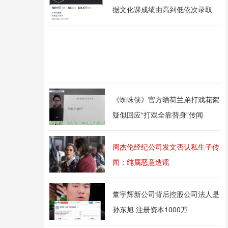
据文化课成绩由高到低依次录取
《蜘蛛侠》官方晒荷兰弟打戏花絮
疑似回应“打戏全靠替身”传闻
周杰伦经纪公司发文否认私生子传
闻：纯属恶意造谣
董宇辉新公司背后控股公司法人是
孙东旭 注册资本1000万