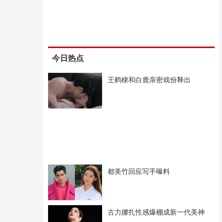
今日热点
王鹤棣和白鹿亲密戏份释出
都美竹回应写手曝料
古力娜扎性感爆棚成新一代美神