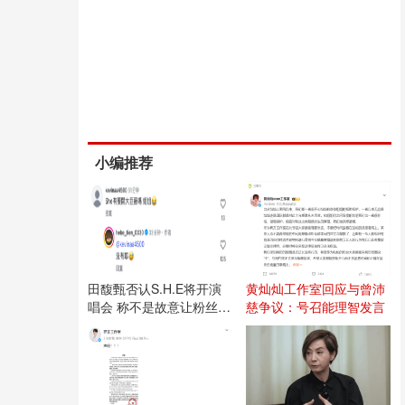
小编推荐
田馥甄否认S.H.E将开演
黄灿灿工作室回应与曾沛
唱会 称不是故意让粉丝失
慈争议：号召能理智发言
望