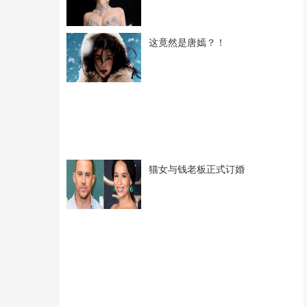
这竟然是唐嫣？！
猫女与钱老板正式订婚