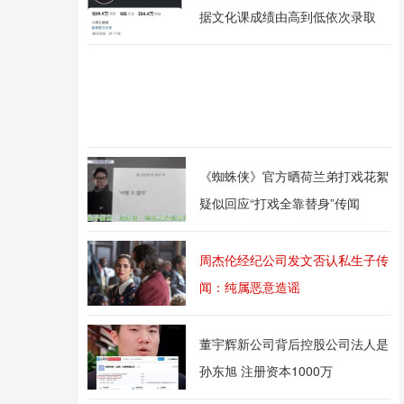
据文化课成绩由高到低依次录取
《蜘蛛侠》官方晒荷兰弟打戏花絮
疑似回应“打戏全靠替身”传闻
周杰伦经纪公司发文否认私生子传
闻：纯属恶意造谣
董宇辉新公司背后控股公司法人是
孙东旭 注册资本1000万