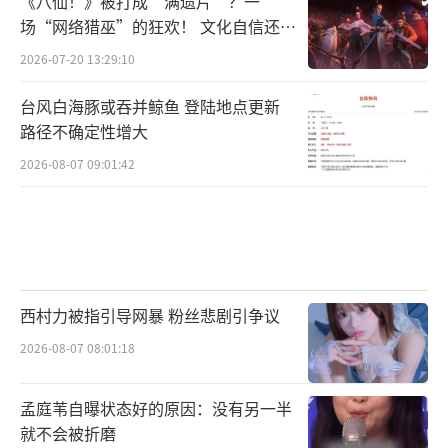
《八仙！》被打成“满遗片”？一
有不同程度的影响。导演邢潇坦言：“我们有
场“网络猎巫”的狂欢！ 文化自信还是
焦虑？
时会刻意去做一些让自己静心的事情，但其实
2026-07-20 13:29:10
并不能真的静下来。”拍摄《仲肯》期间，导
台风白海豚或吞并鲸鱼 登陆地点更新
演在创作初期常会被琐事打扰，但在经历了长
路径不确定性增大
时间没有电话信号的旅途后，也逐渐放下了琐
2026-08-07 09:01:42
事带来的焦虑。他表示自己的心在那一刻才真
的静下来。作为主题曲的作词和演唱者，邢潇
也用音乐记录了自己的心路历程：“无能为力
的时候就按下暂停键，是时候缓一缓，跟那个
讨厌的自己再见。走到天地的尽头发现已无法
西村力被指引导网暴 粉丝悲剧引争议
回头，是时候歇一歇，跟那个过去的自己和
2026-08-07 08:01:18
解。”
孟庭苇自曝状态好的原因：没有另一半
就不会被折磨