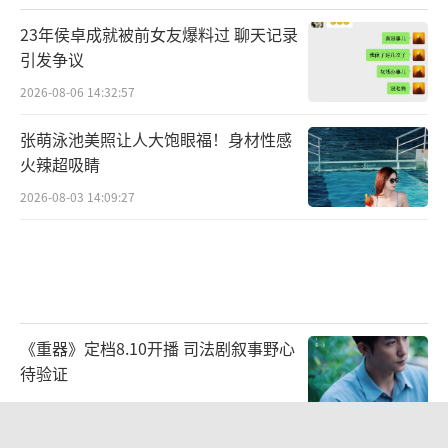
人，乔美任艺术指导，晋亮、王辉任总策划，
23年侯卓成就被前女友爆料过 聊天记录
吴雪松、许卫国任总制片人，邢潇、李乙平任
引发争议
制片人。
2026-08-06 14:32:57
电影《仲肯》由山东影视制作股份有限公
张萌泳池美照让人大饱眼福！身材性感
司、海宁光影雕刻影业有限公司、中南红文化
火辣超吸睛
集团股份有限公司出品，海宁光影雕刻影业有
2026-08-03 14:09:27
限公司承制，全国艺术电影放映联盟专线发
行，国影佳映（北京）文化传播中心，海宁光
影雕刻影业有限公司、北京如日之升影业有限
公司联合发行，将于12月11日全国艺联专线上
《重器》定档8.10开播 司法剧叙事野心
映。
（责任编辑：李劲 CK005）
待验证
2026-08-07 07:21:56