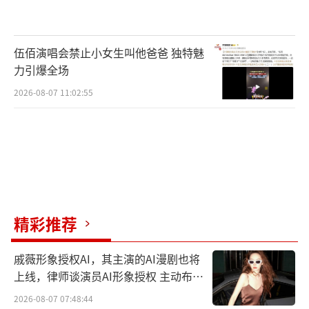
接受，多少难过也不会放手。我们都有执念，
所以一遍遍让自己坚守，多少得失也不会罢
伍佰演唱会禁止小女生叫他爸爸 独特魅
休。”导演表示，自己从18岁开始学电影到如
力引爆全场
今依旧坚守在这个行业里，关于什么是执念、
2026-08-07 11:02:55
什么是坚守、什么是信仰，在拍摄这部电影的
过程中也在给自己寻找答案。此外，他表示影
片中仲肯的人物展现、表达以及故事讲述，与
自己对电影的坚持是相通的，也想通过拍摄这
部电影找到自己对于电影的认知。
精彩推荐
戚薇形象授权AI，其主演的AI漫剧也将
上线，律师谈演员AI形象授权 主动布局
数字资产
2026-08-07 07:48:44