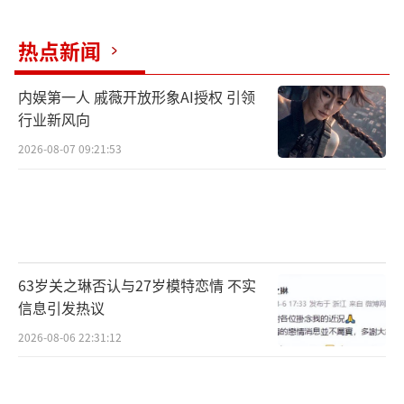
热点新闻
内娱第一人 戚薇开放形象AI授权 引领
行业新风向
2026-08-07 09:21:53
影片今日发布的主题曲《再见》MV颇具民
谣色彩。柔缓抒情的旋律伴随着低声吟唱，给
63岁关之琳否认与27岁模特恋情 不实
人一种温暖的松弛感。画面中，影片主角仲肯
信息引发热议
背负着行囊穿梭于藏区的公路和田野间，为了
2026-08-06 22:31:12
自己的信仰和梦想而努力、坚持，正如主题曲
中所唱：“我们都有信仰，所以一次次让自己