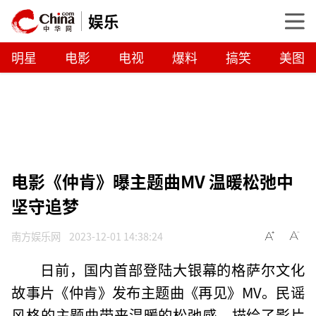
娱乐
明星
电影
电视
爆料
搞笑
美图
电影《仲肯》曝主题曲MV 温暖松弛中
坚守追梦
南方娱乐网
2023-12-01 14:38:24
日前，国内首部登陆大银幕的格萨尔文化
故事片《仲肯》发布主题曲《再见》MV。民谣
风格的主题曲带来温暖的松弛感，描绘了影片