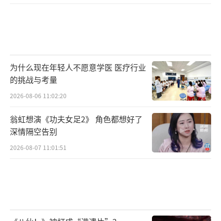
为什么现在年轻人不愿意学医 医疗行业
的挑战与考量
2026-08-06 11:02:20
翁虹想演《功夫女足2》 角色都想好了
关注当下精神内耗现象 导演：静下心方能
深情隔空告别
与自己和解
2026-08-07 11:01:51
现如今，长期的工作生活压力会使得一些
人产生情绪的积累，人在自我控制中需要消耗
心理资源，当资源不足时，人就处于一种内耗
的状态。长此以往，精神内耗会对人的身心都