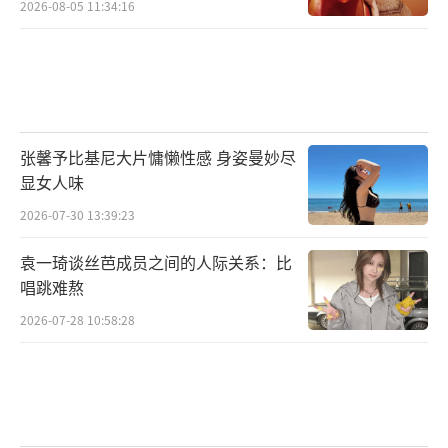
2026-08-05 11:34:16
张馨予比基尼大片慵懒性感 身姿曼妙尽
显女人味
2026-07-30 13:39:23
袁一琦谈丝芭成员之间的人际关系：比
懵懂但勇往直前的“元气少女”查漓芸，
唱跳难熬
曾为了梦想小小年纪成为哇唧唧哇练习生，又
2026-07-28 10:58:28
因为对音乐的热爱选择放弃练习生考入浙音努
力充实自己。她喜欢直播，珍惜和粉丝互动的
机会，被粉丝称为“宠粉甜豆”。