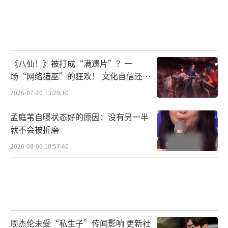
次“甜美女生大赛”的选手们就是一群充满甜
美能量，热爱音乐，勇敢追梦的校园女生，当
前晋级的10强甜美女生，更是用音乐将自己的
故事和思考娓娓道来，用歌声演绎着她们独特
《八仙！》被打成“满遗片”？一
的“甜美能量”。
场“网络猎巫”的狂欢！ 文化自信还是
焦虑？
2026-07-20 13:29:10
致力于粤语歌复兴、有着“校园清纯初恋
女神”之称的陈婉琳，外表温和，性格机灵，
孟庭苇自曝状态好的原因：没有另一半
就不会被折磨
妆容猫系，国民初恋感十足，受到一众学生的
欢迎，舞台酷似段奥娟，虽然只是大一新生但
2026-08-06 10:57:40
已经参加过《舞台2023》和各大音乐节。在这
次总决赛，她会带给我们怎样的惊喜呢？
周杰伦未受“私生子”传闻影响 更新社