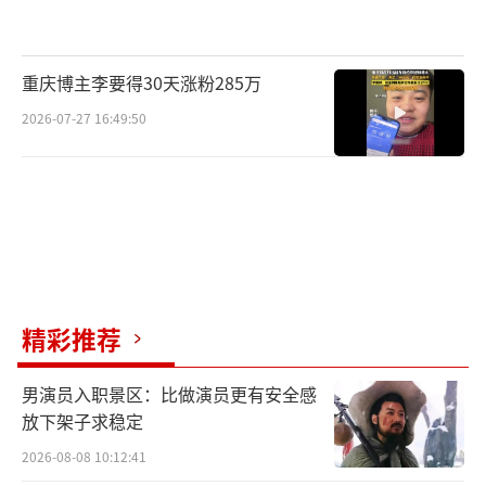
据悉，总决赛将分两轮竞演，决出“甜美
女生代表”。在第一轮竞演中，10强选手将依
重庆博主李要得30天涨粉285万
次进行单人表演，通过综合得分选出前五名甜
2026-07-27 16:49:50
美女生晋级第二轮。在终局之战中，五位选手
将根据第一轮竞演的排名顺序，从第五名到第
一名依次登台演唱，每位甜美女生演唱完毕
后，评委将进行点评，最后得分最高者，将成
为最终的“甜美女生代表”。
精彩推荐
终极甜美对决即将上演，10强选手“甜
风”来袭
男演员入职景区：比做演员更有安全感
放下架子求稳定
Z世代已成为互联网新势力，个性创新和群
2026-08-08 10:12:41
体共鸣成为她们价值追求的复合旋律。此