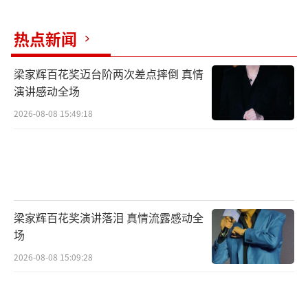
5+校园歌手大赛，覆盖了全国范围内的近50个
重点城市，吸引了十万学生参与路演活动。历
热点新闻
时3个月的时间，大赛完成招募、亮相、晋级等
环节，最终通过这场10强选手总决赛，寻找
梁家辉百花奖迈台阶两次差点摔倒 真情
演讲感动全场
到“李子园甜美女生”助力出道。
2026-08-08 15:49:18
自活动启动以来，无数热爱音乐、充满梦
想的校园女生纷纷踊跃报名，并通过多元的表
演形式，充分展示了自己的音乐才华和个性魅
力。评委们从选手的唱功、舞台表现力、创作
能力等方面进行综合评判，最终选拔选手晋
梁家辉百花奖演讲落泪 真情流露感动全
场
级。在此期间，全国的学生们用热情洋溢的掌
声和欢呼声在现场为参赛选手们加油助威，网
2026-08-08 15:09:28
友们也通过QQ音乐等线上多平台为他们喜爱的
选手投票，帮助她们蓄力甜美能量。