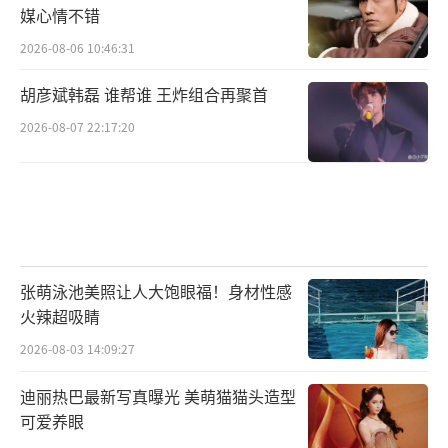
媒心情不错
2026-08-06 10:46:31
胡彦斌韩磊 谁帮谁 王炸组合再聚首
2026-08-07 22:17:20
厚刘海、小虎牙、唱歌很甜、气质很飒，
卢葭禾可以说是传统偶像剧甜妹的最佳形象。
张萌泳池美照让人大饱眼福！身材性感
作为乐队女主唱，她具备原创能力，声音具有
火辣超吸睛
辨识度、有故事感，会多种乐器，真可谓实力
2026-08-03 14:09:27
与魅力并存。
迪丽热巴最新写真曝光 美萌猫猫头造型
可爱养眼