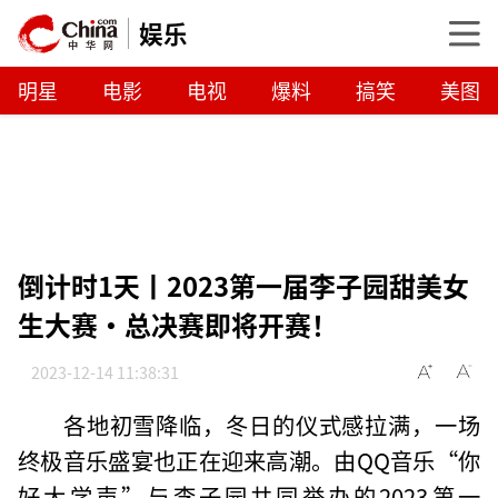
娱乐
明星
电影
电视
爆料
搞笑
美图
倒计时1天丨2023第一届李子园甜美女
生大赛·总决赛即将开赛！
2023-12-14 11:38:31
各地初雪降临，冬日的仪式感拉满，一场
终极音乐盛宴也正在迎来高潮。由QQ音乐“你
好大学声”与李子园共同举办的2023第一