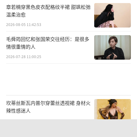
章若楠穿黑色皮衣配格纹半裙 甜飒松弛
温柔治愈
2026-08-05 11:42:53
毛舜筠回忆和张国荣交往经历：是很多
情很重情的人
2026-07-28 11:00:25
坎蒂丝斯瓦内普尔穿蕾丝透视裙 身材火
辣性感迷人
2026-07-27 14:36:43
罗正工作室回应争议：太入戏亲女演员