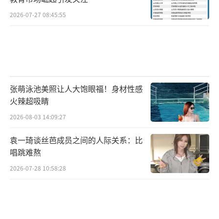
如潮水》《爱就一个字》《不如跳舞》《黄
2026-07-27 08:45:55
昏》和《天黑》《撕夜》《永不失联的爱》
等。这些歌曲不仅承载着歌迷们的回忆和情感,
更是华语乐坛的经典之作。在经典歌曲大合唱
环节中,全场观众将有机会与歌星们一同唱响这
些经典之作,感受着歌声带来的美好和感动。
张萌泳池美照让人大饱眼福！身材性感
火辣超吸睛
《歌者归来》致敬经典歌曲解锁新春浪漫
2026-08-03 14:09:27
时刻
袁一琦谈丝芭成员之间的人际关系：比
唱跳难熬
此外,这场演出还通过现代技术手段,让观众
们能够更加深入地参与到演出中。现场的互动
2026-07-28 10:58:28
环节和游戏让观众们能够亲身参与到音乐盛宴
中,感受音乐的魅力和欢乐。据悉,《歌者归来》
南昌龙年演唱会将采用最先进的音响设备和舞