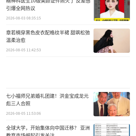
精神科医生10级美颜证件照火了 反差感
引爆全网热议
2026-08-03 08:35:15
章若楠穿黑色皮衣配格纹半裙 甜飒松弛
温柔治愈
2026-08-05 11:42:53
七小福师兄弟婚礼团建！洪金宝成龙元
彪三人合照
2026-08-05 11:53:06
据悉虽然官方没有曝光演唱会曲目,但显而
全球大学，开始集体向中国迁移？ 亚洲
易见的是他们将带来自己的经典之作,包括《爱
教育市场崛起引发关注