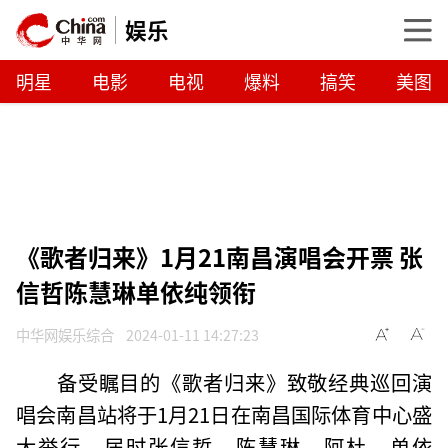
娱乐
明星
电影
电视
爆料
搞笑
美图
《歌者归来》1月21南昌演唱会开票 张
信哲陈慧琳单依纯领衔
中华网娱乐综合
2024-01-11 14:27:23
备受瞩目的《歌者归来》致敬经典巡回演
唱会南昌站将于1月21日在南昌国际体育中心盛
大举行。届时张信哲、陈慧琳、阿杜、单依