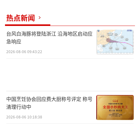
热点新闻
台风白海豚将登陆浙江 沿海地区启动应
急响应
2026-08-06 09:43:22
《歌者归来》南昌演唱会开票6挡票价满足
中国烹饪协会回应费大厨称号评定 称号
不同需求
清理行动中
作为南昌的英雄之城,此次《歌者归来》南
2026-08-06 10:18:38
昌演唱会不仅是一场音乐的盛宴,更是一次心灵
的洗礼。在歌声中,观众们将感受到情感的共鸣