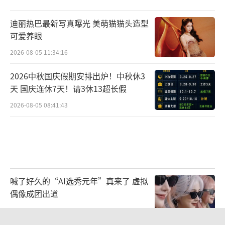
台技术,为观众打造一场极致的视听盛宴。
迪丽热巴最新写真曝光 美萌猫猫头造型
可爱养眼
东方金棕榈“歌者归来”《歌者归来》致
敬经典演唱会南昌站诚意满满,包括编曲音效、
2026-08-05 11:34:16
舞蹈编排、造型穿搭、创意玩法等方面均都有
2026中秋国庆假期安排出炉！中秋休3
全新的变化和升级,置景和硬件设计等也都根据
天 国庆连休7天！请3休13超长假
场馆精心调整,注入了满满的诚意,力争为到场的
2026-08-05 08:41:43
每一位乐迷带来最佳的音乐盛宴。相信在1月21
日的夜晚,南昌国际体育中心将成为一片音乐的
海洋、歌声的天堂,让我们共同期待这场精彩绝
伦的音乐盛宴吧!
（责任编辑：李劲 CK005）
喊了好久的“AI选秀元年”真来了 虚拟
偶像成团出道
2026-08-05 22:49:55