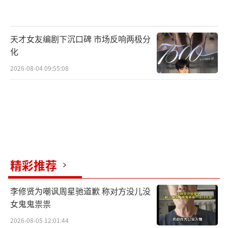
和心灵的慰藉。这六大明星将用他们的歌声和
表演,为观众带来一次难忘的音乐之旅。
天才女友编剧下沉口碑 市场反响两极分
化
为了让更多的观众能够亲临现场,感受音乐
的魅力,主办方特地推出了6档票价供您选择。
2026-08-04 09:55:08
无论您是学生还是职场人士,还是资深粉丝都能
找到适合自己的票价,与心爱的歌手共度一个难
忘的夜晚。
票价详情如下:
精彩推荐
普通票:388元
李修贤为嘲讽周星驰道歉 称对方没儿没
豪华票:588元
女鬼鬼祟祟
VIP票:688元
2026-08-05 12:01:44