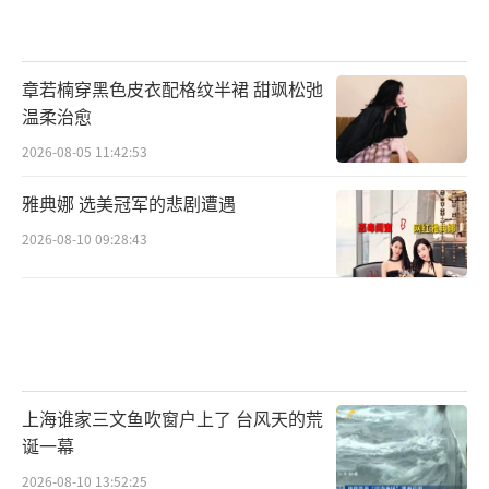
城市研游-主题讲座-国学赛事”的闭环系统，鼓
励同学们在游览和比赛中学习传统文化、了解
城市文化，助力同学们养成在游览中学习、带
章若楠穿黑色皮衣配格纹半裙 甜飒松弛
着学习任务游览的良好习惯，锻炼集体协作、
温柔治愈
共同战斗、勇争胜利的团队精神，全面提升游
2026-08-05 11:42:53
学活动内涵与品质。
雅典娜 选美冠军的悲剧遭遇
2026-08-10 09:28:43
上海谁家三文鱼吹窗户上了 台风天的荒
诞一幕
2026-08-10 13:52:25