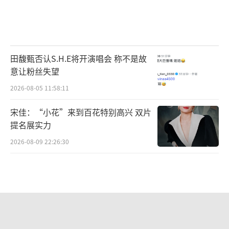
点位，让孩子们深入了解岭南文化、海洋文
化，接触世界文化交流融合发展成果，增强文
化自信和民族自信。双线并举，各有侧重，为
孩子们的成长构建一个轻松愉悦、收获满满的
田馥甄否认S.H.E将开演唱会 称不是故
文化氛围。
意让粉丝失望
2026-08-05 11:58:11
宋佳：“小花”来到百花特别高兴 双片
提名展实力
2026-08-09 22:26:30
中传多个艺术类取消艺考 依据文化课成