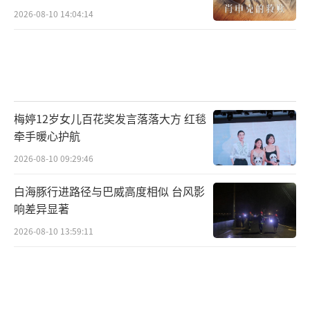
2026-08-10 14:04:14
梅婷12岁女儿百花奖发言落落大方 红毯
壮游，是中国古代文人创作灵感的重要来
牵手暖心护航
源之一。史学家司马迁、诗仙李白、诗圣杜甫
2026-08-10 09:29:46
等都曾在少年时代游览山河、遍访天下，为他
白海豚行进路径与巴威高度相似 台风影
们彪炳史册的文学创作奠定了深厚坚实的基
响差异显著
础。受此启发，《中华家庭诗词擂台赛》节目
2026-08-10 13:59:11
组确定了将节目海选与青少年壮游绑定结合的
创新模式，与北大青鸟集团深度合作，共同开
发了"融游、学、赛于一体"的节目海选模式。
在壮游中学习，行走在历史与现代的交流中，