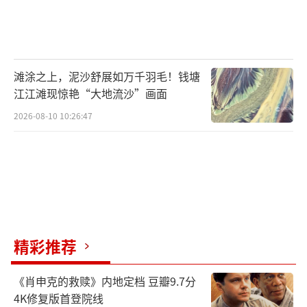
滩涂之上，泥沙舒展如万千羽毛！钱塘
江江滩现惊艳“大地流沙”画面
2026-08-10 10:26:47
精彩推荐
《肖申克的救赎》内地定档 豆瓣9.7分
4K修复版首登院线