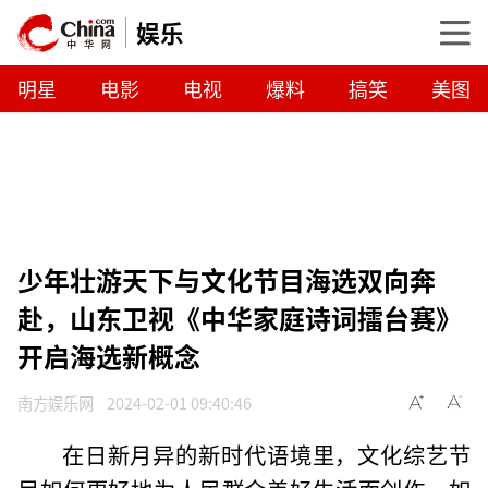
娱乐
明星
电影
电视
爆料
搞笑
美图
少年壮游天下与文化节目海选双向奔
赴，山东卫视《中华家庭诗词擂台赛》
开启海选新概念
南方娱乐网
2024-02-01 09:40:46
在日新月异的新时代语境里，文化综艺节