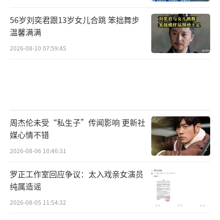
56岁刘奕君跟13岁女儿合跳 笨拙舞步
温馨满满
在路线设计上，节目组把青少年的获得感
2026-08-10 07:59:45
作为首要标准，搭建了首都文化之旅和大湾区
文化之旅两条各具特色的路线。首都文化之旅
路线包含了故宫、天坛、颐和园的历史文化教
育，长城、中国军事博物馆、圆明园、天安门
周杰伦未受“私生子”传闻影响 更新社
等爱国主义教育，清华大学、国家科技馆等人
媒心情不错
生成长教育，让孩子们在厚重历史里向下扎
2026-08-06 10:46:31
根，在未来展望里向上生长。大湾区文化之旅
罗正工作室回应争议：太入戏亲女演员
包含了珠海太空世界、华南飞机工厂、渔女
纯属造谣
湾、香港大学、金紫荆广场、维多利亚港、澳
2026-08-05 11:54:32
门大学、澳门回归纪念馆、大三巴牌坊等丰富