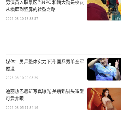
男演员入职景区当NPC 和魏大勋是校友
从横屏到竖屏的转型之路
2026-08-10 13:33:57
媒体：男乒整体实力下滑 国乒男单全军
覆没
2026-08-10 09:05:29
在游中学、以赛促学，全面提升游学品质
迪丽热巴最新写真曝光 美萌猫猫头造型
和游学收获。节目团队充分利用山东卫视六季
可爱养眼
《国学小名士》文化学者资源、题目策划能
2026-08-05 11:34:16
力、赛事模式库、中华文脉和区域文化整合能
力、系统化的团队执行能力，建成“赛事宣讲-