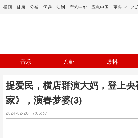
插画
健康
公益
优选
法制
守艺中华
应急中国
更多
地
音乐
八卦
爆料
提爱民，横店群演大妈，登上央
家》，演春梦婆(3)
2024-02-26 17:06:57