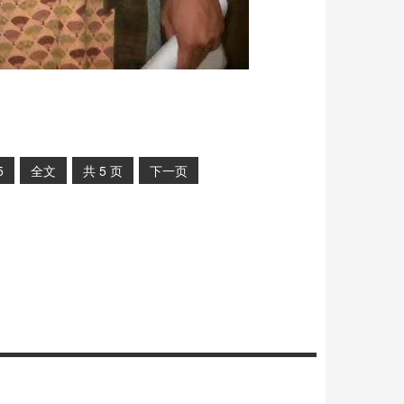
5
全文
共
5
页
下一页