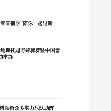
新春直播季”陪你一起过新
杯雪地摩托越野锦标赛暨中国雪
功举办
朴树领衔众多实力乐队助阵