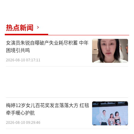
易云音乐拥有庞大的受众群体,十分受欢迎。20
19年6月14日,Taylor Swift正式入驻网易云音
乐,迅速获得大量关注,截至目前平台粉丝量已超
热点新闻
789万。Taylor Swift的上一张数字专辑《Midn
ights》在网易云音乐发行两周,就收获了大
女演员朱锐自曝破产失业耗尽积蓄 中年
量“云村”用户热捧,销量超30万张,销售额超千
困境引共鸣
万,单平台销量位居全网第一。2019年发布的数
2026-08-10 07:17:11
字专辑《Lover》曾登顶网易云音乐数字专辑20
19年榜第一位,网易云音乐也成为《Lover》
《Midnights》在中国所有音乐平台中销量最高
的在线音乐平台。Taylor Swift的专辑在网易云
梅婷12岁女儿百花奖发言落落大方 红毯
音乐热卖体现了云村用户的消费能力,网易云音
牵手暖心护航
乐持续位居欧美音乐在中国市场消费、宣发、
2026-08-10 09:29:46
互动的领先地位。