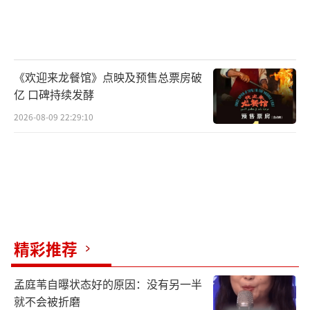
此前,Taylor Swift凭借着2006-2023年间10
张专辑,与3张重制版专辑,共摘下12张告示牌冠
军专辑,总计在全球超过2亿张专辑单曲销售,并
《欢迎来龙餐馆》点映及预售总票房破
荣获12座格莱美奖、49项吉尼斯世界纪录、37
亿 口碑持续发酵
座告示牌相关奖项。这次上线的全新数字专辑
2026-08-09 22:29:10
《THE TORTURED POETS DEPARTMENT 》
是Taylor Swift第11张录音室专辑,标准版收录
了16首单曲,标准版收录了16首单曲,四首加曲
收录在不同的限定版本,分别是《The Manuscri
pt》、《The Bolter》、《The Albatross》、
《The Black Dog》,设计别出心裁,是万众期待
精彩推荐
的作品。
孟庭苇自曝状态好的原因：没有另一半
本次数字专辑《THE TORTURED POETS
就不会被折磨