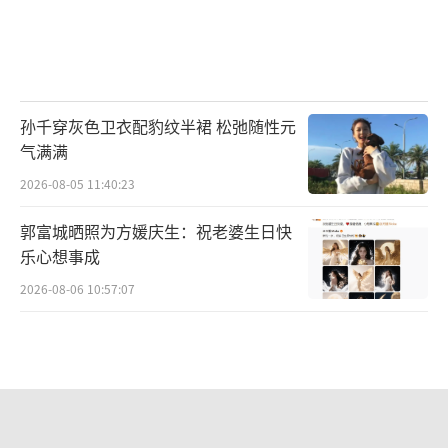
孙千穿灰色卫衣配豹纹半裙 松弛随性元
气满满
2026-08-05 11:40:23
郭富城晒照为方媛庆生：祝老婆生日快
乐心想事成
2026-08-06 10:57:07
白鹿工作室再次否认恋情谣言 称已起诉