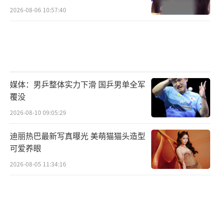
DEPARTMENT》上线后,网易云音乐将开展一
2026-08-06 10:57:40
系列线上活动助推Taylor Swift在平台的热度。
活动期间内,云村用户可以在网易云音乐参与播
放量解锁活动,抽奖解锁独家福利;进行真爱粉认
证活动,并实时查看真爱粉排行榜和播放时长排
行榜,获得站内限定头像框、表情包等权益。除
媒体：男乒整体实力下滑 国乒男单全军
覆没
此之外,网易云音乐还将推出新专内容解读向主
题H5策划,解读曲目的特别寓意,邀听众一起,走
2026-08-10 09:05:29
进Taylor Swift的音乐世界。
迪丽热巴最新写真曝光 美萌猫猫头造型
可爱养眼
网易云音乐欧美音乐氛围浓厚,是欧美音乐
2026-08-05 11:34:16
在中国最佳宣发平台之一。Taylor Swift此前单
曲《You Need To Calm Down》打破2019年度
欧美歌曲网易云音乐评论数24小时增速最快纪
录,1天时间评论量达到10W+;分享量突破10