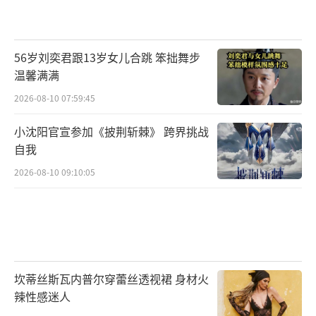
56岁刘奕君跟13岁女儿合跳 笨拙舞步
温馨满满
2026-08-10 07:59:45
小沈阳官宣参加《披荆斩棘》 跨界挑战
自我
2026-08-10 09:10:05
坎蒂丝斯瓦内普尔穿蕾丝透视裙 身材火
辣性感迷人