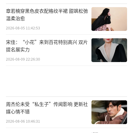
万。作为国内欧美音乐氛围最浓厚的社区,网易
章若楠穿黑色皮衣配格纹半裙 甜飒松弛
云音乐汇聚了中国最多的欧美音乐爱好者,也不
温柔治愈
断吸引优秀的欧美艺人入驻,并以网易云音乐为
2026-08-05 11:42:53
走进中国的重要宣发窗口。
宋佳：“小花”来到百花特别高兴 双片
提名展实力
网易云音乐作为中国领先的在线音乐平台,
也是最受年轻用户喜爱的音乐平台,其独有的音
2026-08-09 22:26:30
乐社区属性不仅能有效提升音乐内容分发效率,
也有助于增强Taylor Swift在年轻用户群体中的
影响力。在满足用户线上听歌需求的同时,网易
云音乐也在挖掘和探索更多优质的活动,持续更
周杰伦未受“私生子”传闻影响 更新社
深层次地建立与用户的联结。多维度的联动,让
媒心情不错
用户通过社区,与音乐人、粉丝群体之间建立的
2026-08-06 10:46:31
情感联系有更多被激活的可能。
（责任编辑：李劲 CK