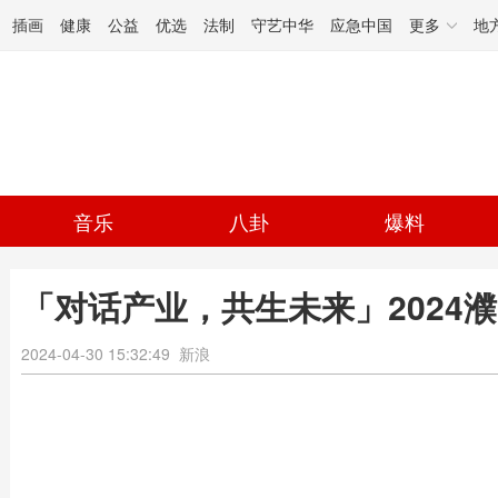
插画
健康
公益
优选
法制
守艺中华
应急中国
更多
地
音乐
八卦
爆料
「对话产业，共生未来」2024
2024-04-30 15:32:49
新浪