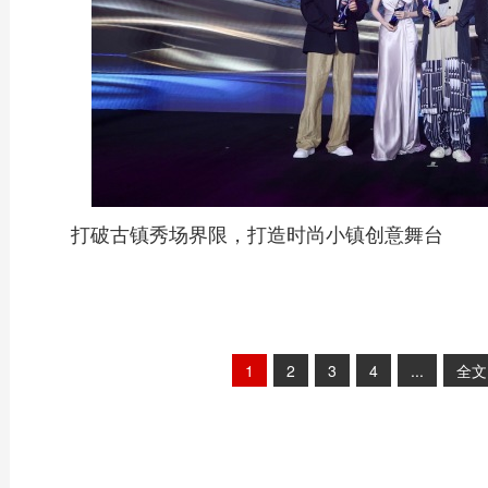
打破古镇秀场界限，打造时尚小镇创意舞台
1
2
3
4
...
全文