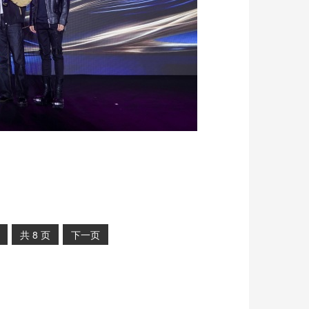
共
8
页
下一页