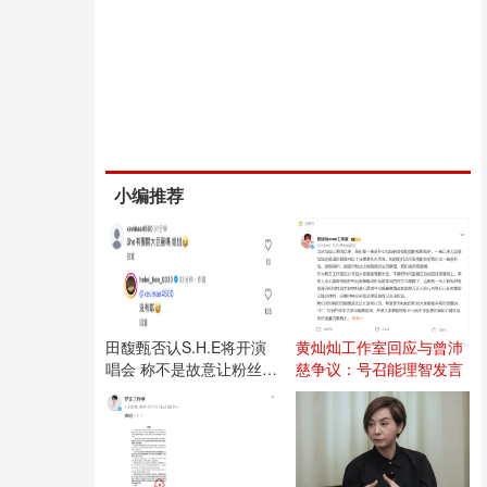
小编推荐
田馥甄否认S.H.E将开演
黄灿灿工作室回应与曾沛
唱会 称不是故意让粉丝失
慈争议：号召能理智发言
望