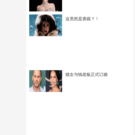
这竟然是唐嫣？！
猫女与钱老板正式订婚