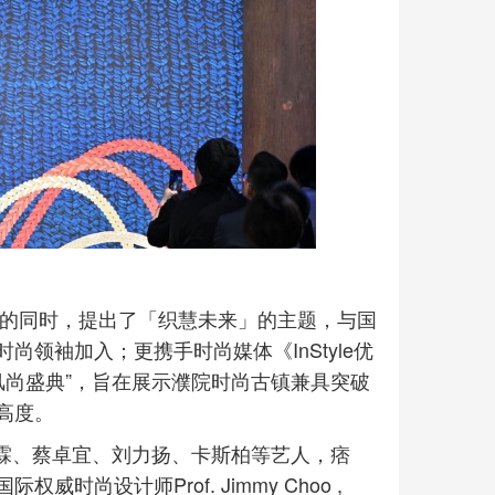
念的同时，提出了「织慧未来」的主题，与国
领袖加入；更携手时尚媒体《InStyle优
风尚盛典”，旨在展示濮院时尚古镇兼具突破
高度。
董又霖、蔡卓宜、刘力扬、卡斯柏等艺人，痞
尚设计师Prof. Jimmy Choo ,