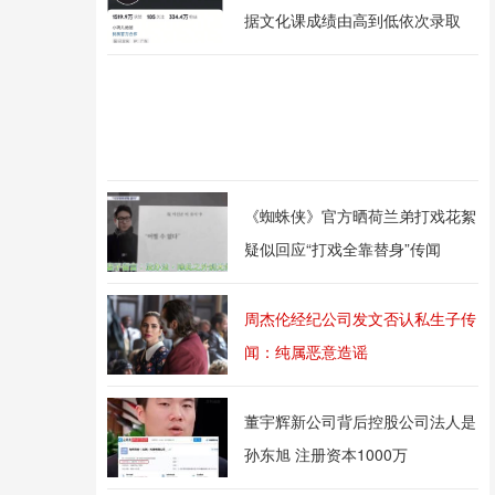
据文化课成绩由高到低依次录取
《蜘蛛侠》官方晒荷兰弟打戏花絮
疑似回应“打戏全靠替身”传闻
周杰伦经纪公司发文否认私生子传
闻：纯属恶意造谣
董宇辉新公司背后控股公司法人是
孙东旭 注册资本1000万