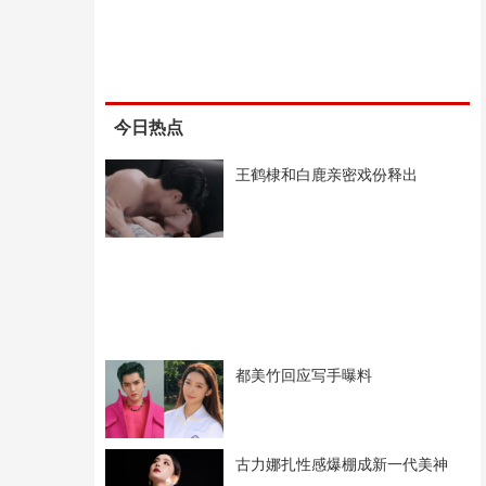
今日热点
王鹤棣和白鹿亲密戏份释出
都美竹回应写手曝料
古力娜扎性感爆棚成新一代美神