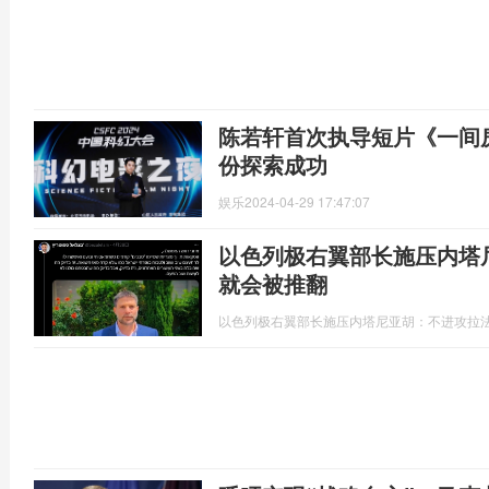
陈若轩首次执导短片《一间
份探索成功
娱乐
2024-04-29 17:47:07
以色列极右翼部长施压内塔
就会被推翻
以色列极右翼部长施压内塔尼亚胡：不进攻拉