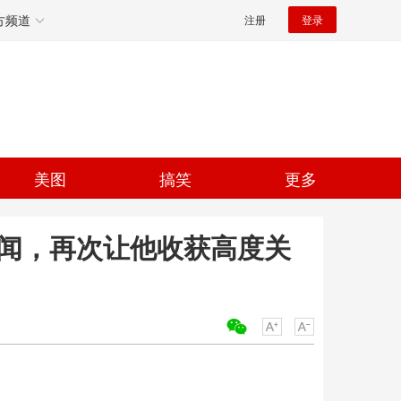
方频道
注册
登录
美图
搞笑
更多
绯闻，再次让他收获高度关
关键词：