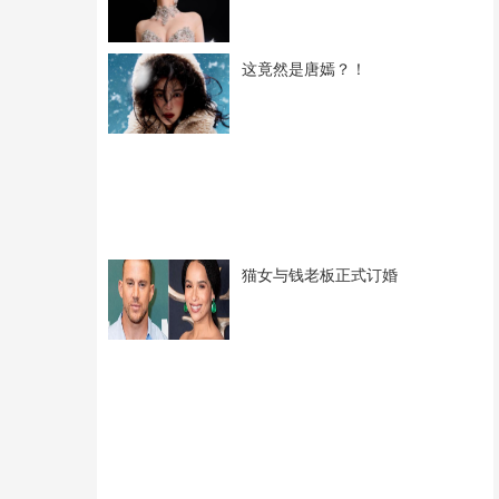
这竟然是唐嫣？！
猫女与钱老板正式订婚