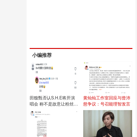
小编推荐
田馥甄否认S.H.E将开演
黄灿灿工作室回应与曾沛
唱会 称不是故意让粉丝失
慈争议：号召能理智发言
望