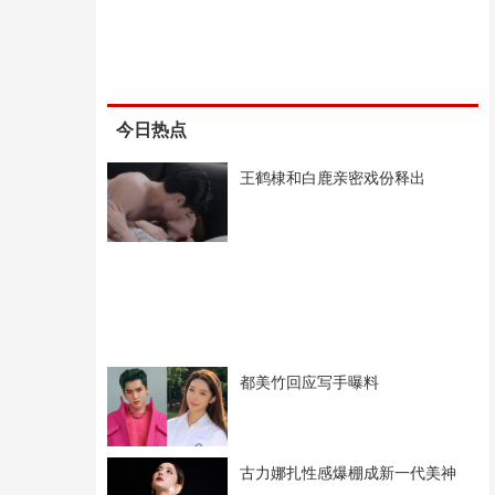
今日热点
王鹤棣和白鹿亲密戏份释出
都美竹回应写手曝料
古力娜扎性感爆棚成新一代美神