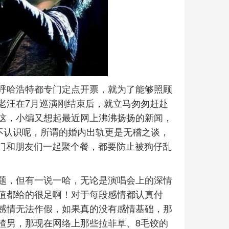
呼哈浩特都专门定点开票，就为了能够照顾
老汪在7月巡演刚结束后，就立马匆匆赶赴
这，小编又想起最近网上沸沸扬扬的新闻，
不认识呢，所谓的婚内出轨更是无稽之谈，
出门和朋友们一起聚个餐，都要防止被狗仔乱
题，但有一说一哈，无论是演唱会上的深情
值都给的很足啊！对于每段感情都认真付
感情无法作假，如果真的没有感情基础，那
渣男，那现在网络上那些拉菲草、8毛饺的