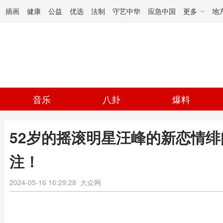
插画
健康
公益
优选
法制
守艺中华
应急中国
更多
地
音乐
八卦
爆料
52岁的摇滚明星汪峰的新恋情
注！
2024-05-16 16:29:28
大众网