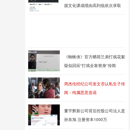
据文化课成绩由高到低依次录取
《蜘蛛侠》官方晒荷兰弟打戏花絮
疑似回应“打戏全靠替身”传闻
周杰伦经纪公司发文否认私生子传
闻：纯属恶意造谣
董宇辉新公司背后控股公司法人是
孙东旭 注册资本1000万