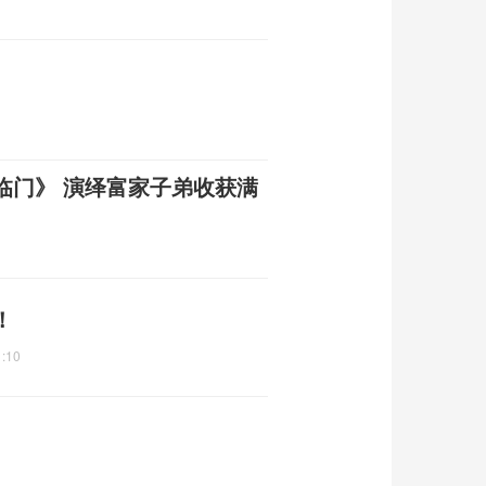
临门》 演绎富家子弟收获满
！
1:10