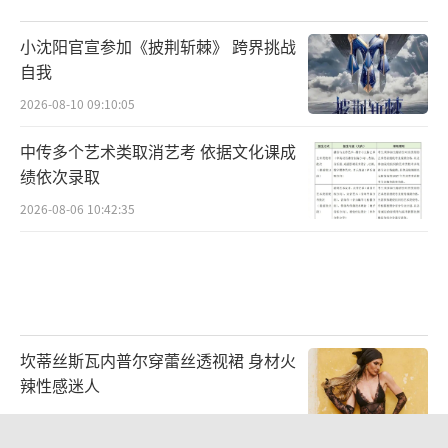
能够召集到对电影有爱的专业人士，来完成一
小沈阳官宣参加《披荆斩棘》 跨界挑战
部意义深刻的致敬短片。“香港电影实在有太
自我
多珍贵的东西，是说不完道不尽的，如果我们
2026-08-10 09:10:05
就用一部单一的电影展现好像失之偏颇，香港
中传多个艺术类取消艺考 依据文化课成
电影有爱情、功夫、警匪等等，每个类型都有
绩依次录取
优势，我们就想设置6个类型的短片来呈现香港
2026-08-06 10:42:35
电影的经典印记。”
坎蒂丝斯瓦内普尔穿蕾丝透视裙 身材火
辣性感迷人
2026-07-27 14:36:43