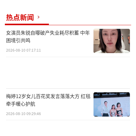
7月1日在Discovery频道播出。对此，新京报
热点新闻
记者独家采访梁慧仪，由她讲述为什么要做这
样一部影片，又是如何集结到这样史无前例的
女演员朱锐自曝破产失业耗尽积蓄 中年
阵容。这部纪录片，将带领观众重温香港经典
困境引共鸣
电影中的情境和感觉，唤起大家对香港电影的
2026-08-10 07:17:11
热爱及美好回忆。
梅婷12岁女儿百花奖发言落落大方 红毯
牵手暖心护航
2026-08-10 09:29:46