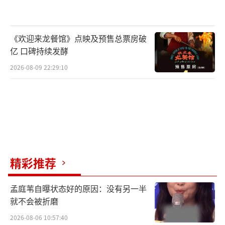
初衷：一位电影迷的纯粹梦想给普罗大众
打打气
《欢迎来龙餐馆》点映及预售总票房破
亿 口碑持续发酵
梁慧仪进入演艺行业多年，是一位有丰富
2026-08-09 22:29:10
经验的制作人，帮无数歌手实现了很多梦想。
由她经手的1991年—1992年陈百强“告别”上
海演唱会、1993年林子祥全国巡回演唱会，19
94年—1995年王菲最精彩的快乐圣诞演唱会都
红极一时。尽管她的职业大多是和音乐、歌
手、巡演等打交道，但梁慧仪是位不折不扣的
精彩推荐
电影迷。她的内心把“最喜欢”的排位给了电
孟庭苇自曝状态好的原因：没有另一半
影，她说电影给了她太多“做梦”的可能，她
就不会被折磨
总能从中找到动力和力量。
2026-08-06 10:57:40