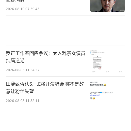
摄中‘不怕死’的精神始终闪耀着，比如杨紫
2026-08-10 07:59:45
琼、成龙大哥对镜头的较真，为拍戏甚至差点
搭上了性命。若是我们需要回顾、记住、讲述
香港的记忆，那么拍一些关于香港电影的东西
是最合适的。”
罗正工作室回应争议：太入戏亲女演员
攒局：用最华丽阵容展现香港电影各路大
纯属造谣
咖“免费”帮衬
2026-08-05 11:54:32
入行的时候，梁慧仪是做音乐演出，对电
田馥甄否认S.H.E将开演唱会 称不是故
意让粉丝失望
影制作，她笑说自己挺不了解的，也明白要亲
2026-08-05 11:58:11
自拍摄一部电影几乎不太可能，但她内心始终
充满着对电影汹涌澎湃的爱。她说自己虽然没
做过电影，也没有拍摄的资格，但她非常愿意
以影迷的身份来为香港电影做些事情，她确定