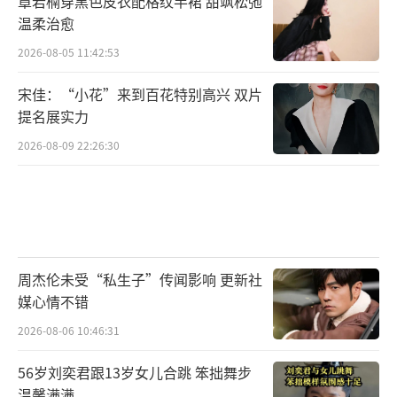
章若楠穿黑色皮衣配格纹半裙 甜飒松弛
温柔治愈
2026-08-05 11:42:53
宋佳：“小花”来到百花特别高兴 双片
提名展实力
梁慧仪
2026-08-09 22:26:30
疫情后，梁慧仪总觉得要做些事情给普罗
大众打打气。她在好友的建议下，也有想过开
一个四大天王演唱会，尽管这个提议很好，但
她觉得这不太属于当下，她希望能找到与年轻
人更紧密的联动模式，于是她想到了电
周杰伦未受“私生子”传闻影响 更新社
媒心情不错
影。“当别人问我，香港特别厉害的是什么，
2026-08-06 10:46:31
我毫不犹豫地选择香港电影。香港电影有很多
了不起的地方，如果你让我列举香港经典影片
56岁刘奕君跟13岁女儿合跳 笨拙舞步
的名目，我说都说不完，再加上香港电影人拍
温馨满满