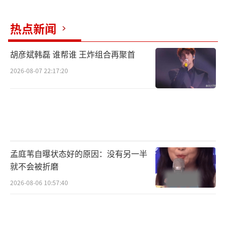
润设置,Beatmaker可在设置版本的同时设置不
热点新闻
同版本的分税比例,确保自己的Beat作品在平台
出售给其他音乐人并完成作品制作后,仍然能获
胡彦斌韩磊 谁帮谁 王炸组合再聚首
得固定比例的版税收入,通过自己的创作获取更
2026-08-07 22:17:20
多的收益。
据悉,自4月15日该功能上线以来,短短15天
内,已有超过400名Beatmaker使用了该功能。
截至目前,已有3000多首在线Beat作品设置了B
eat售卖版权分润,给幕后编曲音乐人带来了更
孟庭苇自曝状态好的原因：没有另一半
广阔的收益空间。
就不会被折磨
2026-08-06 10:57:40
事实上,早在2023年12月,网易云音乐就已
率先推出编曲人版税功能,将广大编曲人群体纳
入了歌曲版税分成的行列里。据了解,该项目在