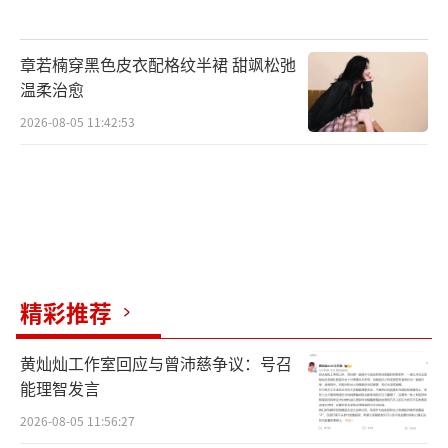
自定义收入分配的基础上支持多人分配,任何一
方均可发起共享收益,并在每月进行结算,为幕后
章若楠穿黑色皮衣配格纹半裙 甜飒松弛
音乐人提供了更为长远的收益保障。功能上线
温柔治愈
后,得到了秦四风、关天天、王晓夫、G23等行
2026-08-05 11:42:53
业内顶尖制作人的支持与好评。大量幕后制作
人、编曲人、乐手等纷纷开始使用自由编曲版
权功能。截至目前,云村已收到超过16000份版
税申请,已有1000多位乐手,制作人,混音师等幕
后音乐人成功从中获益。
精彩推荐
作为国内领先的原创音乐平台,网易云音乐
始终关注和支持Beatmaker及所有幕后音乐人
黄灿灿工作室回应与曾沛慈争议：号召
能理智发言
的成长与发展。未来,平台也将持续完善音乐人
2026-08-05 11:56:27
相关服务,推动中国原创音乐市场繁荣与发展。