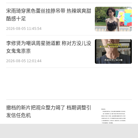
宋雨琦穿黑色蕾丝挂脖吊带 热辣飒爽甜
酷感十足
2026-08-05 11:45:54
李修贤为嘲讽周星驰道歉 称对方没儿没
女鬼鬼祟祟
2026-08-05 12:01:44
撤档的新片把观众整力竭了 档期调整引
发信任危机
2026-08-06 15:23:58