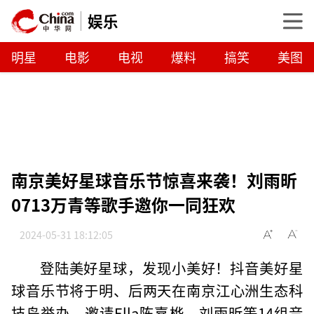
娱乐
明星
电影
电视
爆料
搞笑
美图
南京美好星球音乐节惊喜来袭！刘雨昕
0713万青等歌手邀你一同狂欢
2024-05-31 18:12:05
登陆美好星球，发现小美好！抖音美好星
球音乐节将于明、后两天在南京江心洲生态科
技岛举办，邀请Ella陈嘉桦、刘雨昕等14组音