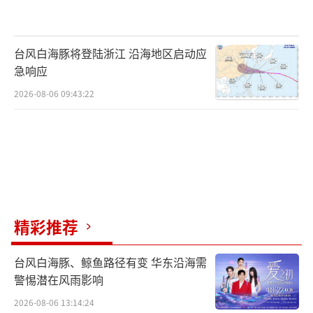
融合的非凡体验，由品牌打造了“美好生活从
稳开始”的展馆。观众们可以在音乐节闲暇之
余，来这里感受全新升级的白纱布次抛精华3.0
台风白海豚将登陆浙江 沿海地区启动应
带来的稳稳治愈力，舒缓“肌肤焦虑”。同
急响应
时“一次一抛”的便捷设计，为夏日音乐之
2026-08-06 09:43:22
旅，解放行囊！
作为本次星球音乐节的首席合作伙伴，润
百颜将与你见证皮肤好底子的“稳”定力，无
畏日晒，无畏红敏反复，无畏脆弱屏障，极速
修红，一起掀翻夏日热浪！届时，润百颜将在
精彩推荐
现场限量派发新品白纱布3.0体验装10000份，
以及更有限定折扇、治愈小绿杯等多重惊喜好
台风白海豚、鲸鱼路径有变 华东沿海需
警惕潜在风雨影响
礼等你领！
2026-08-06 13:14:24