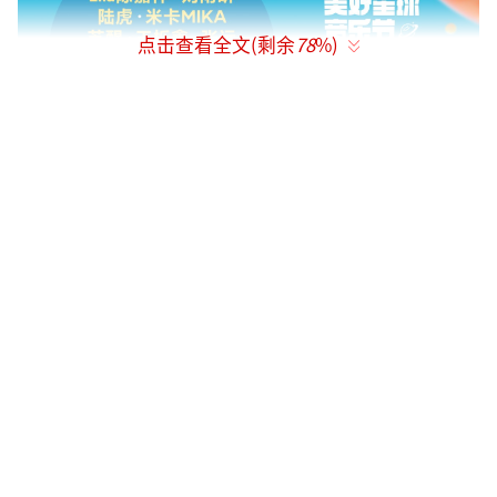
点击查看全文(剩余
78
%)
除了精彩的舞台演出，美好星球音乐节还
邀请了抖音站内高热达人惊喜现身音乐节现
场，让美好瞬间升级！在外场互动区将会有小
霸王、奶茶小肥仔、这英、刘大壮、王澳楠等
抖音人气达人带来具有抖音特色的精彩互动直
播。
在演出现场，观众们不仅可以享受精彩的