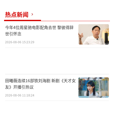
热点新闻
今年4位周星驰电影配角去世 黎彼得辞
值得一提的是，国货头部美妆品牌润百颜
世引怀念
成为本次美好星球音乐节首席合作伙伴。
2026-08-06 15:23:29
润百颜是全球知名的生物科技和生物材料
公司华熙生物旗下核心战略品牌，坚持“以生
物科技修护健康美肌”，秉承数十年专业皮肤
科研成果，根源直击细胞级修护，从内而外养
田曦薇连续16部铁刘海剧 新剧《天才女
出肌肤好底子。
友》开播引热议
2026-08-06 11:18:24
此次活动，润百颜将携手美好星球音乐
节，为现场观众带来一场关于美丽与音乐完美