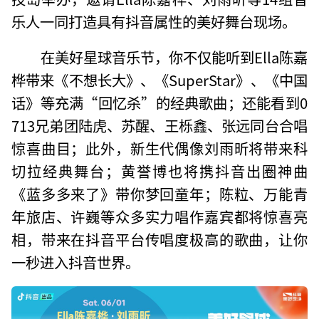
乐人一同打造具有抖音属性的美好舞台现场。
在美好星球音乐节，你不仅能听到Ella陈嘉
桦带来《不想长大》、《SuperStar》、《中国
话》等充满“回忆杀”的经典歌曲；还能看到0
713兄弟团陆虎、苏醒、王栎鑫、张远同台合唱
惊喜曲目；此外，新生代偶像刘雨昕将带来科
切拉经典舞台；黄誉博也将携抖音出圈神曲
《蓝多多来了》带你梦回童年；陈粒、万能青
年旅店、许巍等众多实力唱作嘉宾都将惊喜亮
相，带来在抖音平台传唱度极高的歌曲，让你
一秒进入抖音世界。