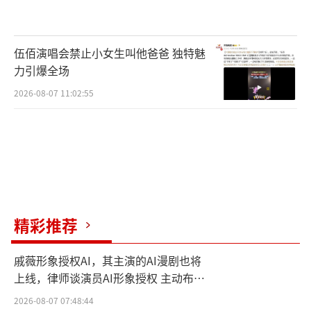
名作《小花》上映的45周年。卡布尔电影节在
特地设置中国电影环节的同时，又邀请在《小
伍佰演唱会禁止小女生叫他爸爸 独特魅
花》中饰演兄妹的唐国强和刘晓庆在法国重
力引爆全场
聚，进一步显示出了主办方对刘晓庆本人及作
2026-08-07 11:02:55
品的熟悉，可谓独居匠心。
确实，对于法国电影界来说，刘晓庆早就
已经是“熟人”。早在1986年，法国文化部就
在巴黎举办了“刘晓庆个人电影展”，这在当
时称得上是华人演员空前的荣耀；1987年，法
精彩推荐
国文化部又在巴黎举办了“刘晓庆个人演唱
会”。在80年代末至90年代，刘晓庆还曾多次
戚薇形象授权AI，其主演的AI漫剧也将
率团参加南特、戛纳等知名法国电影节，成为
上线，律师谈演员AI形象授权 主动布局
数字资产
法国文化界眼中的中国电影代表性人物，也让
2026-08-07 07:48:44