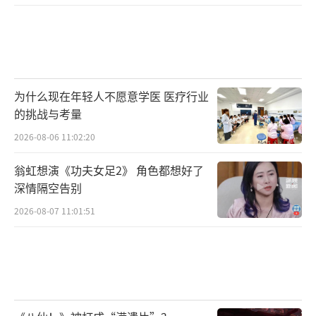
她和法国结下了不解之缘。
刘晓庆之所以在法国电影界拥有非凡的知
名度，不是靠当今流行的“蹭红毯”和“刷
脸”，而是因为优秀的作品和艺术的高度。作
为什么现在年轻人不愿意学医 医疗行业
为中国电影史上的“时代符号”之一，刘晓庆
的挑战与考量
可谓上世纪八九十年代中国文化界的代表性形
2026-08-06 11:02:20
象，主演的《小花》《芙蓉镇》《火烧圆明
翁虹想演《功夫女足2》 角色都想好了
园》《垂帘听政》等众多电影作品深入人心，
深情隔空告别
囊括了当时几乎所有的重量级奖项，其中获得
2026-08-07 11:01:51
中国电影最高奖项百花奖5次，是中国电影史上
获得百花奖最多的女演员，1986、1987、1988
年更是连续蝉联三届最佳女主角。在进入电视
剧领域后，刘晓庆主演的《武则天》播出后同