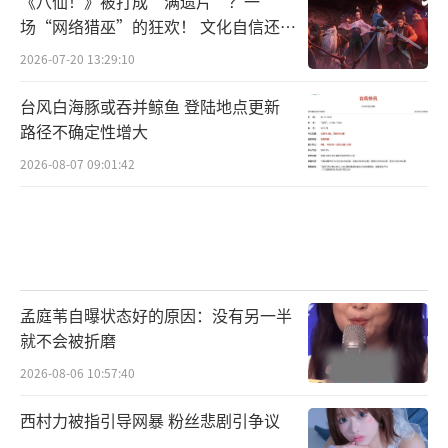
样风靡全国，创下34.7%的收视奇迹。后期投
《八仙！》被打成“满遗片”？一
场“网络猎巫”的狂欢！ 文化自信还是
身话剧演出后，更是创造了话剧演出363场的世
焦虑？
界纪录。在五十年的从艺生涯中，刘晓庆集
2026-07-20 13:29:10
影、视、歌、舞台剧等多方面的成就于一身，
台风白海豚或吞并鲸鱼 登陆地点更新
成为中国艺术舞台上最璀璨的明星之一。其作
路径不确定性增大
品带来的国际影响力，也使她成为了一张能够
2026-08-07 09:01:42
代表中国文化和艺术的“中国面孔”。出于对
刘晓庆艺术成就的肯定，法国、美国等都曾为
她举办了个人电影展，东京电影节曾邀请她参
与评审，其自传《我的路》也被翻译成14国文
孟庭苇自曝状态好的原因：没有另一半
字全世界发行。为了表彰刘晓庆的精湛演技，
就不会被折磨
美国休斯顿市市长还将4月12日定为“刘晓庆·
2026-08-06 10:57:40
赛金花日”，以纪念她所扮演的赛金花一角；
美国克林顿总统曾授予她亚美杰出成就奖；奥
西村力被指引导网暴 粉丝悲剧引争议