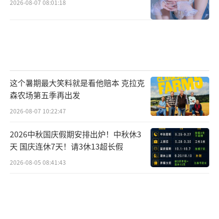
巴马总统也曾将她作为一号嘉宾接见并举办联
2026-08-07 08:01:18
谊会。此次卡布尔电影节的评审邀请，也正是
国外艺术界对刘晓庆艺术成就的又一次肯定。
（责任编辑：李劲 CK005）
这个暑期最大笑料就是看他赔本 克拉克
森农场第五季再出发
2026-08-07 10:22:47
2026中秋国庆假期安排出炉！中秋休3
天 国庆连休7天！请3休13超长假
2026-08-05 08:41:43