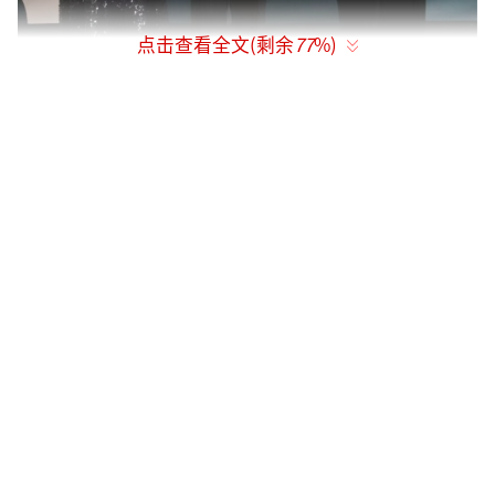
点击查看全文(剩余
77
%)
【王馥荔唐国强刘晓庆法国卡布尔电影节合影】
法国卡布尔电影节以浪漫主义为主题，故
又有“浪漫电影节”及“爱情电影节”之称。
自1983年创办以来，至今已是第38届，每年吸
引全球众多影人相聚于诺曼底海滩的卡布尔
市。“中国日”展演，更是让中国元素成为电