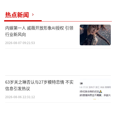
热点新闻
内娱第一人 戚薇开放形象AI授权 引领
【刘晓庆为法国粉丝签名】
行业新风向
2026-08-07 09:21:53
在本次电影节中，还有一大亮点是“法国
卡布尔—中国成都”双城展映项目，将上映多
部中法优秀文艺作品，从而将中国元素进一步
聚焦到了四川乃至成都。作为出生于四川涪陵
（今重庆涪陵）的“川妹子”，刘晓庆早年正
63岁关之琳否认与27岁模特恋情 不实
毕业于成都的四川音乐学院。邀请这样一位与
信息引发热议
四川和成都有重要渊源的电影人，“从里到
2026-08-06 22:31:12
外”都紧扣上了“中国日”的主题和内涵。
而对于刘晓庆本人来说，2024年也是其成