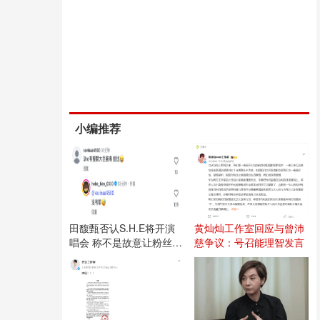
小编推荐
田馥甄否认S.H.E将开演
黄灿灿工作室回应与曾沛
唱会 称不是故意让粉丝失
慈争议：号召能理智发言
望