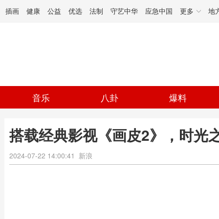
插画
健康
公益
优选
法制
守艺中华
应急中国
更多
地
音乐
八卦
爆料
搭载经典影视《画皮2》，时光
2024-07-22 14:00:41
新浪