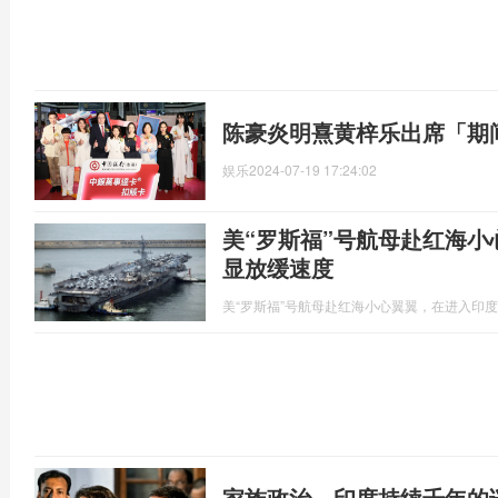
陈豪炎明熹黄梓乐出席「期
娱乐
2024-07-19 17:24:02
美“罗斯福”号航母赴红海
显放缓速度
美“罗斯福”号航母赴红海小心翼翼，在进入印
家族政治，印度持续千年的