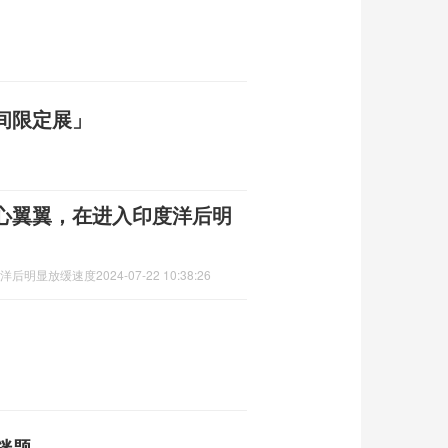
间限定展」
小心翼翼，在进入印度洋后明
度洋后明显放缓速度
2024-07-22 10:38:26
谜题