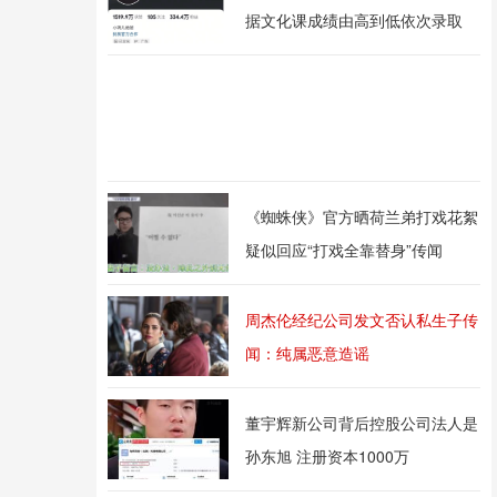
据文化课成绩由高到低依次录取
《蜘蛛侠》官方晒荷兰弟打戏花絮
疑似回应“打戏全靠替身”传闻
周杰伦经纪公司发文否认私生子传
闻：纯属恶意造谣
董宇辉新公司背后控股公司法人是
孙东旭 注册资本1000万