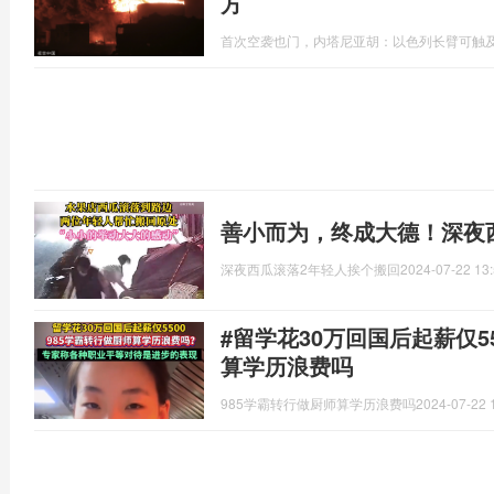
方
首次空袭也门，内塔尼亚胡：以色列长臂可触
善小而为，终成大德！深夜
深夜西瓜滚落2年轻人挨个搬回
2024-07-22 13:
#留学花30万回国后起薪仅55
算学历浪费吗
985学霸转行做厨师算学历浪费吗
2024-07-22 