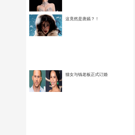
这竟然是唐嫣？！
猫女与钱老板正式订婚