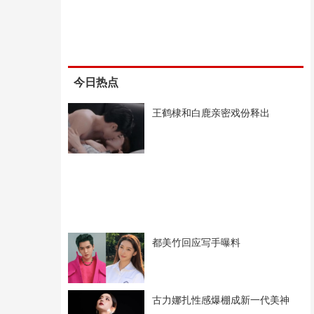
今日热点
王鹤棣和白鹿亲密戏份释出
都美竹回应写手曝料
古力娜扎性感爆棚成新一代美神