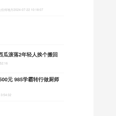
及任何地方
2024-07-22 10:18:07
西瓜滚落2年轻人挨个搬回
52:16
00元 985学霸转行做厨师
13:54:32