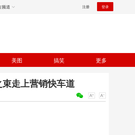
方频道
注册
登录
美图
搞笑
更多
之束走上营销快车道
关键词：