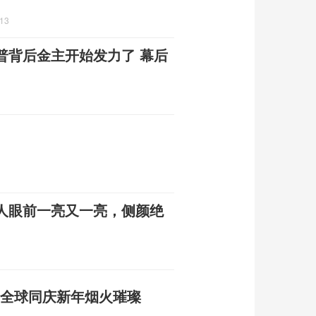
:13
普背后金主开始发力了 幕后
人眼前一亮又一亮，侧颜绝
 全球同庆新年烟火璀璨