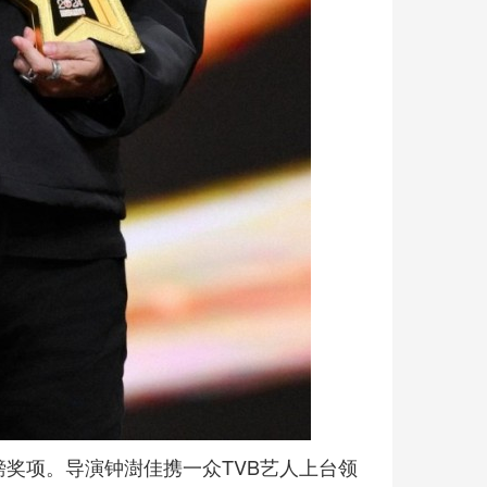
磅奖项。导演钟澍佳携一众TVB艺人上台领