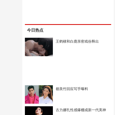
今日热点
王鹤棣和白鹿亲密戏份释出
都美竹回应写手曝料
古力娜扎性感爆棚成新一代美神