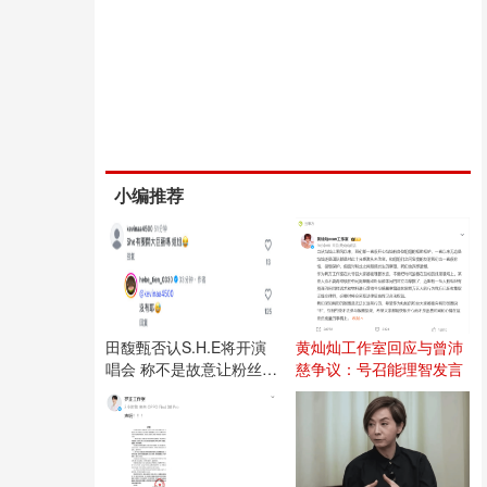
小编推荐
田馥甄否认S.H.E将开演
黄灿灿工作室回应与曾沛
唱会 称不是故意让粉丝失
慈争议：号召能理智发言
望