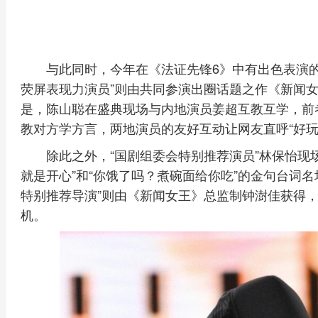
与此同时，今年在《法证先锋6》中有出色表演的
荧屏表现力演员”则由共同参演出圈话题之作《新闻
是，陈山聪在盛典现场与内地演员姜超互教互学，前者
教对方学方言，两地演员的友好互动让网友直呼“好玩
除此之外，“国剧组委会特别推荐演员”林保怡现
就是开心”和“你饿了吗？煮碗面给你吃”的金句台词
特别推荐导演”则由《新闻女王》总监制钟澍佳获得
机。