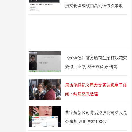
据文化课成绩由高到低依次录取
《蜘蛛侠》官方晒荷兰弟打戏花絮
疑似回应“打戏全靠替身”传闻
周杰伦经纪公司发文否认私生子传
闻：纯属恶意造谣
董宇辉新公司背后控股公司法人是
孙东旭 注册资本1000万