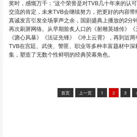
奖时，感慨万千：“这个荣誉是对TVB几十年来的认
交流的肯定，未来TVB会继续努力，把更好的内容带
真诚发言引发全场掌声之余，国剧盛典上播放的2分钟
再次刷屏网络。从早期脍炙人口的《射雕英雄传》《
《溏心风暴》《法证先锋》《冲上云霄》，再到近两
TVB在宫廷、武侠、警匪、职业等多种丰富题材中
集，塑造了无数个性鲜明的经典荧幕角色。
首页
上一页
1
2
3