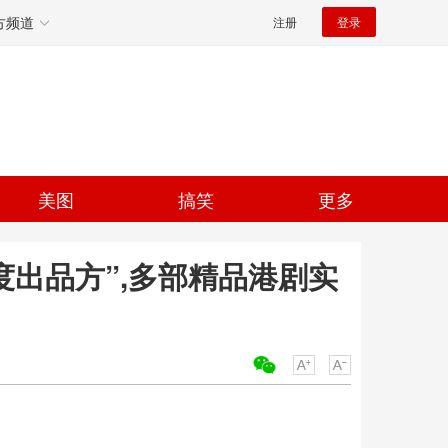
方频道
注册
登录
美图
搞笑
更多
年度出品方”,多部精品港剧实
关键词：