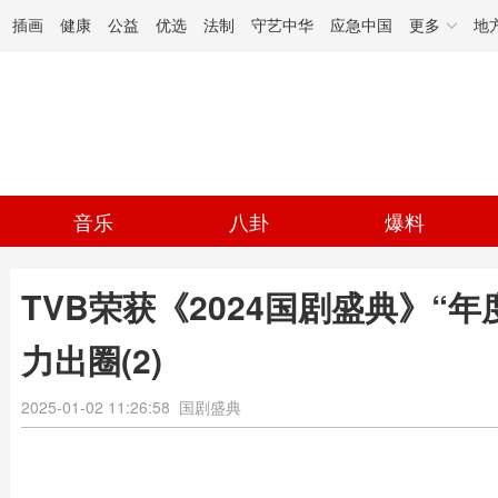
插画
健康
公益
优选
法制
守艺中华
应急中国
更多
地
音乐
八卦
爆料
TVB荣获《2024国剧盛典》“
力出圈(2)
2025-01-02 11:26:58
国剧盛典