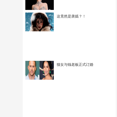
这竟然是唐嫣？！
猫女与钱老板正式订婚