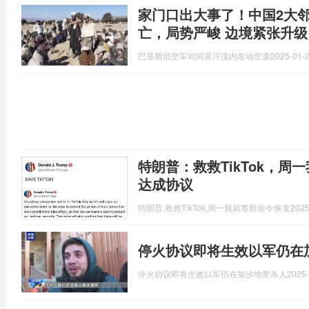
家门口出大事了！中国2大邻
亡，局势严峻 边境紧张升级
巴基斯坦空军对阿富汗境内发动空袭
2025-01-2
特朗普：救救TikTok，周
达成协议
特朗普,救救TikTok,周一我就签新命令恢复
2025
停火协议即将生效以军仍在
停火协议即将生效以军仍在加沙地带杀人
2025-