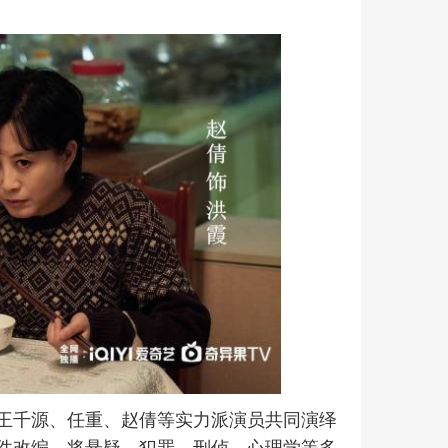
王千源、任重、赵倩等实力派演员共同演绎
件改编，将悬疑、犯罪、刑侦、心理学等多