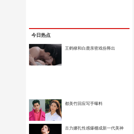
今日热点
王鹤棣和白鹿亲密戏份释出
都美竹回应写手曝料
古力娜扎性感爆棚成新一代美神