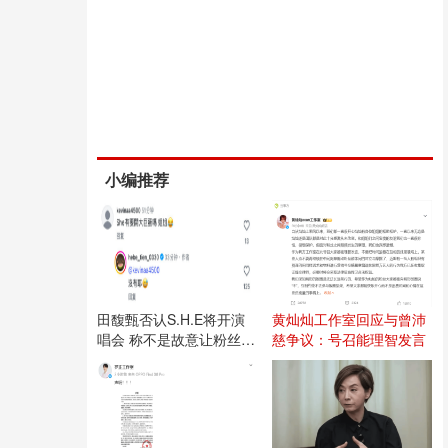
小编推荐
田馥甄否认S.H.E将开演
黄灿灿工作室回应与曾沛
唱会 称不是故意让粉丝失
慈争议：号召能理智发言
望