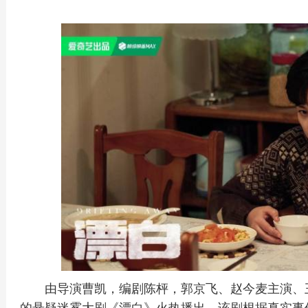
由导演曹凯，编剧陈枰，郭京飞、赵今麦主演、
的悬疑迷雾大剧《漂白》火热播出，该剧根据真实事