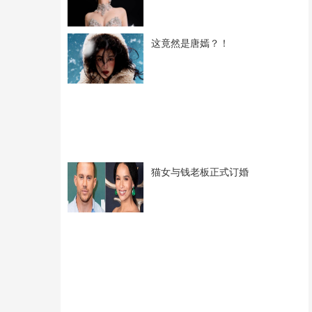
这竟然是唐嫣？！
猫女与钱老板正式订婚