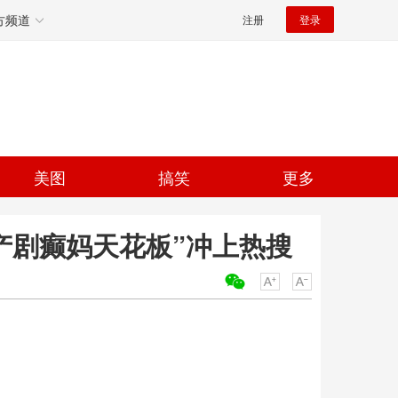
方频道
注册
登录
美图
搞笑
更多
产剧癫妈天花板”冲上热搜
关键词：