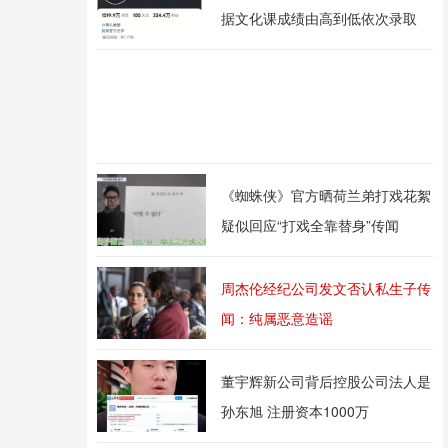
据文化课成绩由高到低依次录取
《蜘蛛侠》官方晒荷兰弟打戏花絮
疑似回应“打戏全靠替身”传闻
周杰伦经纪公司发文否认私生子传
闻：纯属恶意造谣
董宇辉新公司背后控股公司法人是
孙东旭 注册资本1000万