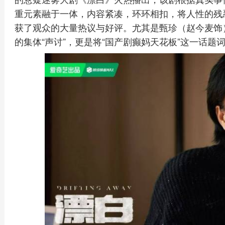
重元素融于一体，内容紧凑，环环相扣，将人性的残
获了观众的大量热议与好评。尤其是甄珍（赵今麦饰
的集体“声讨”，更是将“国产剧癫妈天花板”这一话题