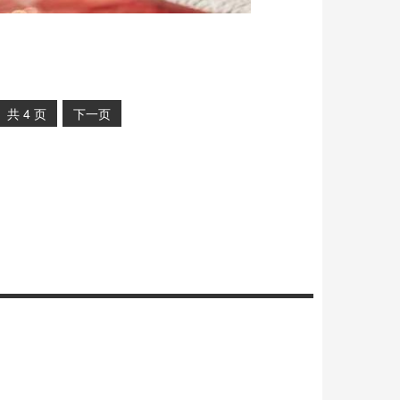
共
4
页
下一页