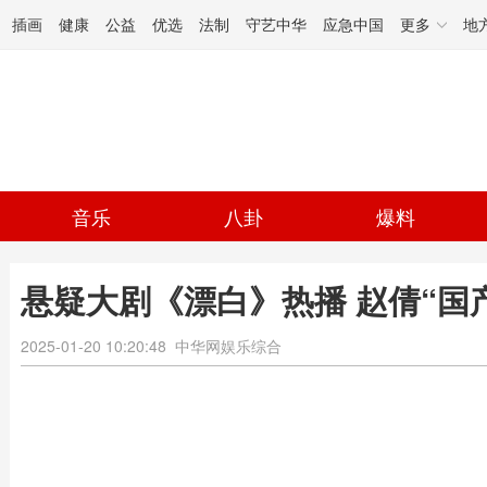
插画
健康
公益
优选
法制
守艺中华
应急中国
更多
地
音乐
八卦
爆料
悬疑大剧《漂白》热播 赵倩“国
2025-01-20 10:20:48
中华网娱乐综合