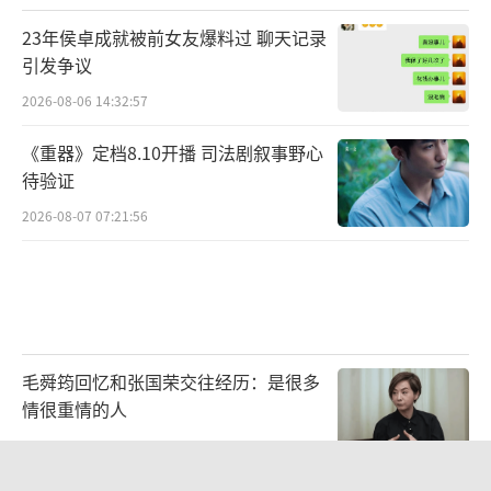
宸、张奕恺、翟思铭、郭坤耀、朱泽亮、黄振
23年侯卓成就被前女友爆料过 聊天记录
隆等，《小娘惹》中的月娘也会以神秘身份惊
引发争议
喜回归，而主题曲由陈洁仪演唱，卡司阵容强
2026-08-06 14:32:57
大，大有看头，看剧情、看演员，体验传统南
《重器》定档8.10开播 司法剧叙事野心
洋文化。《小娘惹之翡翠山》开播前在新加坡
待验证
举行了多场宣传活动，3月7日在新加坡樟宜机
2026-08-07 07:21:56
场的JEWEL举行了“观剧派对”，众位主演身
穿戏服空降现场，置身郁郁葱葱的绿意及繁花
盛开之中，瞬间将观众带入时光机。
毛舜筠回忆和张国荣交往经历：是很多
情很重情的人
2026-07-28 11:00:25