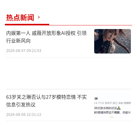
张家战后家族兴盛，掌舵人张企业早逝，三兄
弟张金海、张金河、张金泉继承家业。大媳妇
热点新闻
淑玉做的一手好吃的娘惹菜，却因汤圆导致公
公张企业意外去世，被婆婆疏远，被家族人疏
内娱第一人 戚薇开放形象AI授权 引领
行业新风向
远；家务由二儿媳妇淑琴管理，她为人口碑十
分好，从上到下都对她尽是夸赞；而三媳妇丝
2026-08-07 09:21:53
丽追求洋派生活，爱漂亮，心直口快，之后张
家的故事便从三位长大后的小娘惹展开。看过
的观众表示熟悉的小娘惹又回来了，熟悉的金
丝刺绣娘惹服、馥郁芬芳的香料气息与翡翠山
63岁关之琳否认与27岁模特恋情 不实
上那座雕梁画栋的豪门宅邸，瞬间将观众带回
信息引发热议
那个令人魂牵梦萦的南洋，观众看的不仅是故
2026-08-06 22:31:12
事，还有传统的娘惹文化。