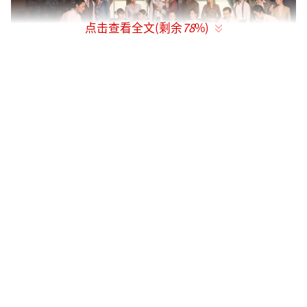
点击查看全文(剩余
78
%)
16年后经典重启 原汁原味的小娘惹重磅回
归
作为新传媒暌违16年再度打造的"小娘
惹"系列新篇，《小娘惹之翡翠山》延续前作
《小娘惹》的精神脉络，将镜头对准翡翠山的
张家豪门。既有商海沉浮的兄弟恩怨，亦有深
宅内院里暗潮汹涌的女性博弈，三位命运迥异
的小娘惹，在亲情与爱情的漩涡中撕扯纠缠，
因“灾星”之名被放逐的复仇者、从乞丐逆袭
成豪门养女的孤女、被拐卖沦落风尘的千金小