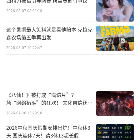
西村力被指引导网暴 粉丝悲剧引争议
千金，自小在街头流浪练就一身本领，伶牙俐
2026-08-07 08:01:18
齿，闹市中“碰瓷”偶遇淑琴，淑琴对她一见
如故，十分喜爱。从小被拐卖沦落风尘的张家
这个暑期最大笑料就是看他赔本 克拉克
千金小姐安雅，是一个身世悲惨的角色，本是
森农场第五季再出发
名本望族的大小姐，却因命运捉弄被拐卖。
2026-08-07 10:22:47
《八仙！》被打成“满遗片”？一
场“网络猎巫”的狂欢！ 文化自信还是
焦虑？
2026-07-20 13:29:10
2026中秋国庆假期安排出炉！中秋休3
天 国庆连休7天！请3休13超长假