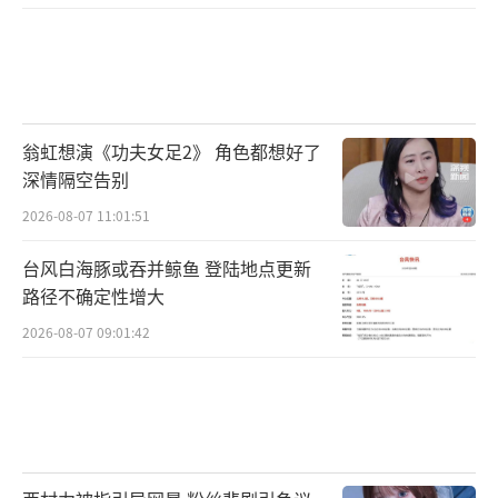
新生代小娘惹挑大梁 实力派老戏骨加持
《小娘惹之翡翠山》中三位新生代的小娘
惹令人期待，三位性格迥异、命运不同的小娘
翁虹想演《功夫女足2》 角色都想好了
惹，在豪门深宅中上演交织在一起的命运狂想
深情隔空告别
曲。由黄暄婷饰演的恶女千金安娜最具突破
2026-08-07 11:01:51
性，背负着“灾星”的标签养在母亲的娘家，
台风白海豚或吞并鲸鱼 登陆地点更新
内心从小就种下了报复的种子，黄暄婷的演绎
路径不确定性增大
让这个恶女角色既有摧毁一切的破坏力，又透
2026-08-07 09:01:42
着令人心碎的悲剧色彩，曾在新加坡电视剧
《过江新娘》中给中国观众留下深刻印象
的“小新娘”黄暄婷，在《小娘惹之翡翠山》
中首度挑战反派角色，撕碎甜妹滤镜，角色表
现耳目一新。张家养女心娘，街头乞丐到豪门