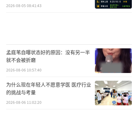
2026-08-05 08:41:43
孟庭苇自曝状态好的原因：没有另一半
就不会被折磨
2026-08-06 10:57:40
为什么现在年轻人不愿意学医 医疗行业
的挑战与考量
除了三位新生代小娘惹的演员挑大梁外，
2026-08-06 11:02:20
还有张哲通、邓伟徳两位新生代的男主角，还
有阿姐郑惠玉，在《小娘惹之翡翠山》中饰演
刘秀娘，坐镇张家的头家娘，豪门主母。其他
主演还有刘子绚、陈罗密欧、陈泓宇、沈琳