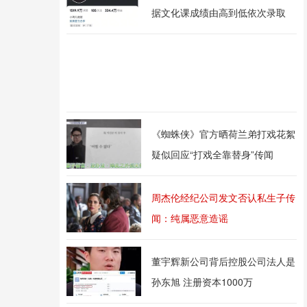
据文化课成绩由高到低依次录取
《蜘蛛侠》官方晒荷兰弟打戏花絮
疑似回应“打戏全靠替身”传闻
周杰伦经纪公司发文否认私生子传
闻：纯属恶意造谣
董宇辉新公司背后控股公司法人是
孙东旭 注册资本1000万