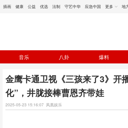
插画
健康
公益
优选
法制
守艺中华
应急中国
更多
地
音乐
八卦
爆料
金鹰卡通卫视《三孩来了3》开
化”，井胧接棒曹恩齐带娃
2025-05-23 15:16:07
凤凰娱乐