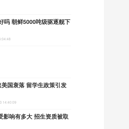
吗 朝鲜5000吨级驱逐舰下
4:04:48
速美国衰落 留学生政策引发
3 14:40:09
受影响有多大 招生资质被取