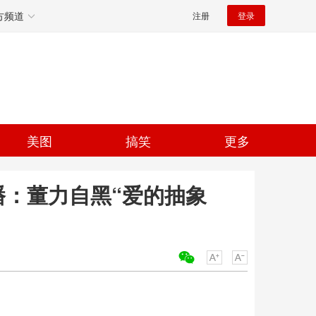
方频道
注册
登录
美图
搞笑
更多
播：董力自黑“爱的抽象
关键词：