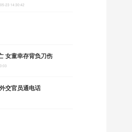
05-23 14:30:42
亡 女童幸存背负刀伤
0:03
美外交官员通电话