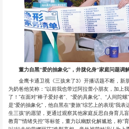
董力自黑“爱的抽象化”，井胧化身“家庭问题调解
金鹰卡通卫视《三孩来了3》开播话题不断，新
为奶爸他笑称：“以前我也带过阿拉蕾小朋友，加上
了！”在面对“棒子爱好者”、“爱的具象化”、“人间
是“爱的抽象化”，他自黑在“妻旅”综艺上的表现“我
生三孩”的愿望，更通过观察其他家庭反思自身育儿盲
教育”“情绪失控”等标签，董力以幽默化解尴尬，称“
以“行走的蒙娜丽莎”造型亮相，意外被萌娃误认为上