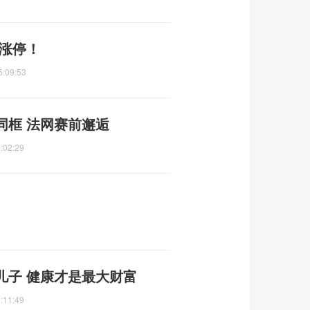
份涨停！
5:09:53
同框 法网赛前邂逅
:02:29
儿子 健康才是最大财富
:11:49