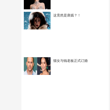
这竟然是唐嫣？！
猫女与钱老板正式订婚