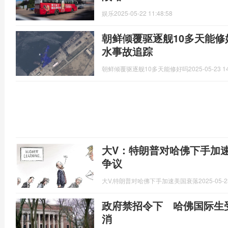
娱乐
2025-05-22 11:48:58
朝鲜倾覆驱逐舰10多天能修好
水事故追踪
朝鲜倾覆驱逐舰10多天能修好吗
2025-05-23 1
大V：特朗普对哈佛下手加
争议
大V,特朗普对哈佛下手加速美国衰落
2025-05-2
政府禁招令下 哈佛国际生
消