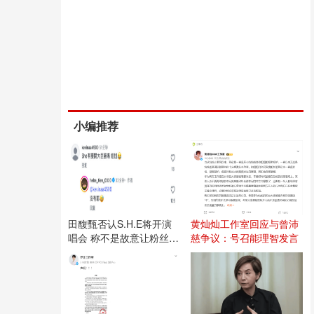
小编推荐
田馥甄否认S.H.E将开演
黄灿灿工作室回应与曾沛
唱会 称不是故意让粉丝失
慈争议：号召能理智发言
望