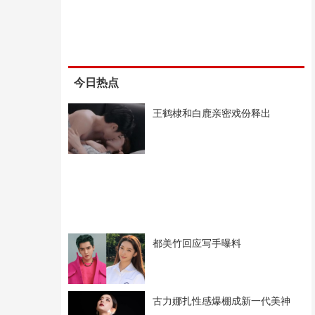
今日热点
王鹤棣和白鹿亲密戏份释出
都美竹回应写手曝料
古力娜扎性感爆棚成新一代美神