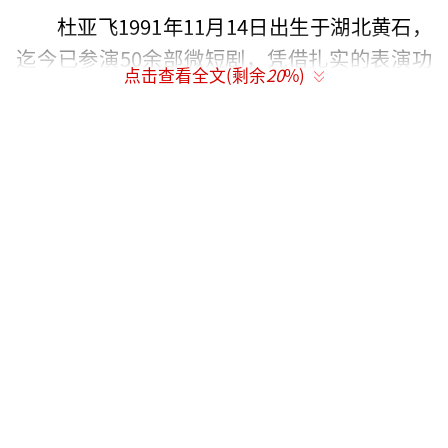
杜亚飞1991年11月14日出生于湖北黄石，
迄今已参演50余部微短剧，凭借扎实的表演功
点击查看全文(剩余
20
%)
底和独特个人魅力崭露头角，给观众留下深刻
印象。不管是《第十九年》中隐忍克制的哥哥
温憬行，还是《他偏要抢》里深情狠辣的小叔
程伽罗，或是《雾锁香山月》中痴情不悔的国
舅裴舟雾，杜亚飞以其专业态度和角色塑造能
力为行业树立了品质标杆。