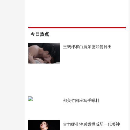
今日热点
王鹤棣和白鹿亲密戏份释出
都美竹回应写手曝料
古力娜扎性感爆棚成新一代美神