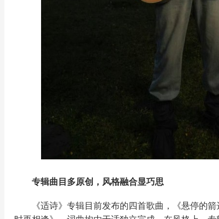
专辑曲目多原创，风格融合显巧思
《适诗》专辑目前发布的四首歌曲，《悬停的箭
时再相逢》，词曲均由于
适
独立完成。在风格上，专