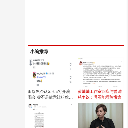
小编推荐
田馥甄否认S.H.E将开演
黄灿灿工作室回应与曾沛
唱会 称不是故意让粉丝失
慈争议：号召能理智发言
望