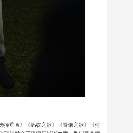
选择垂直》《蚂蚁之歌》《青烟之歌》《何
辑巧妙融合了摇滚与民谣元素，歌词兼具诗