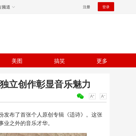
方频道
注册
登录
美图
搞笑
更多
 独立创作彰显音乐魅力
关键词：
份发布了首张个人原创专辑《适诗》。这张
事业之外的音乐才华。