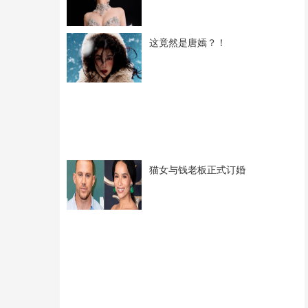
这竟然是唐嫣？！
猫女与钱老板正式订婚