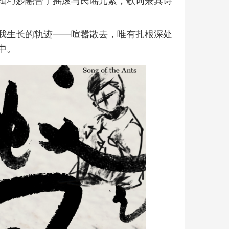
我生长的轨迹——喧嚣散去，唯有扎根深处
中。