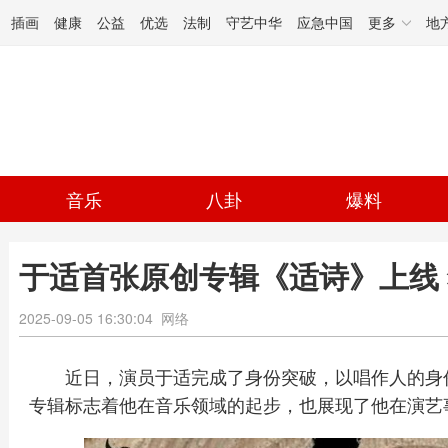
插画
健康
公益
优选
法制
守艺中华
应急中国
更多
地
音乐
八卦
爆料
于适首张原创专辑《适诗》上线
2025-09-05 16:30:04
网络
近日，演员于适完成了身份突破，以唱
作人
的身
专辑标志着他在音乐领域的起步，也展现了他在演艺