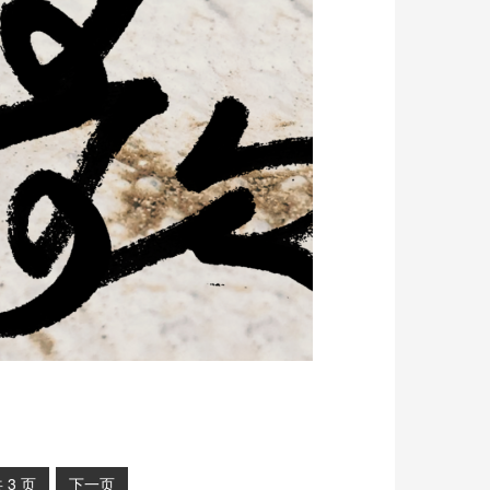
共
3
页
下一页