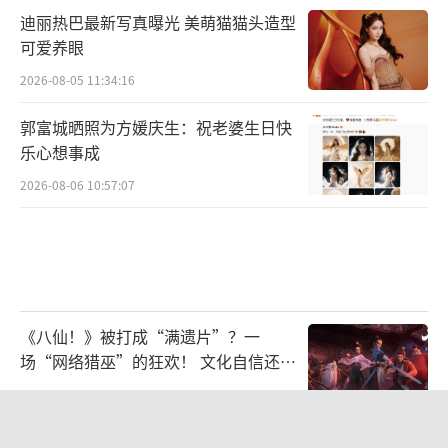
迪丽热巴最新写真曝光 美萌猫猫头造型
可爱养眼
2026-08-05 11:34:16
郭富城晒照为方媛庆生：祝老婆生日快
乐心想事成
2026-08-06 10:57:07
《八仙！》被打成“满遗片”？一
场“网络猎巫”的狂欢！ 文化自信还是
焦虑？
2026-07-20 13:29:10
毛舜筠回忆和张国荣交往经历：是很多