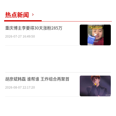
高分剧集和口碑佳片以及综艺、音乐、教育、K
歌等丰富的点播内容（节目根据电视机型有所
热点新闻
区别)。目前，古装探案剧《一片冰心在玉壶》
正在聚好看全网首播，让我们跟随这对“御猫
重庆博主李要得30天涨粉285万
神犬”CP，开启一场悬疑蜜恋！
（责任编辑：郭一楠
2026-07-27 16:49:50
CK001）
胡彦斌韩磊 谁帮谁 王炸组合再聚首
2026-08-07 22:17:20