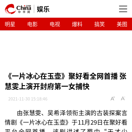
娱乐
明星
电影
电视
爆料
搞笑
美图
《一片冰心在玉壶》聚好看全网首播 张
慧雯上演开封府第一女捕快
2021-11-30 15:18:46
由张慧雯、吴希泽领衔主演的古装探案言
情剧《一片冰心在玉壶》于11月29日在聚好看
平台全网首播。该剧讲述了蜀中“天才少