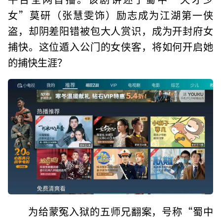
女”莫研（张慧雯饰）励志成为江湖第一侠
盗，却阴差阳错被包大人赏识，成为开封府女
捕快。这位遁入公门的女侠客，将如何开启她
的捕快生涯？
为给蒙冤入狱的五师兄翻案，号称“蜀中