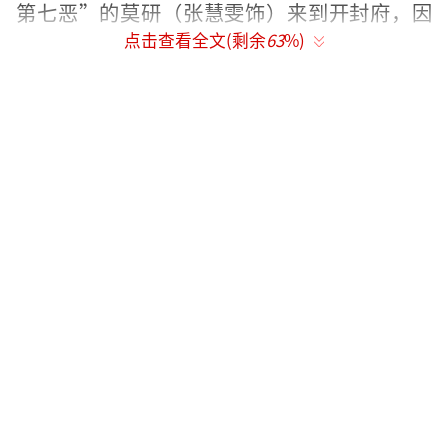
第七恶”的莫研（张慧雯饰）来到开封府，因
点击查看全文(剩余
63
%)
敏锐的洞察力被包大人赏识，成为江湖第一女
捕快。与御前四品带刀护卫，封号“御猫”的
展昭大人（吴希泽饰）结成欢喜冤家。尽管这
对“御猫神犬”CP，性格、处事有着巨大差
距，却因命运羁绊就此结缘，本不可能相交的
两人对彼此渐生好感，在不知不觉间开启了互
相陪伴的甜宠模式。
甜宠爱情线之外，《一片冰心在玉壶》更
有惊险悬疑线！该剧用悬疑破案的情节缓缓地
推开爱情线，男女主不是恋爱脑，撒糖只
是“副产品”。导演也表示，会特别注意悬疑
探案元素，以视听语言将该元素扩大，不做常
规甜宠剧。因此，环环相扣、抽丝剥茧的悬疑