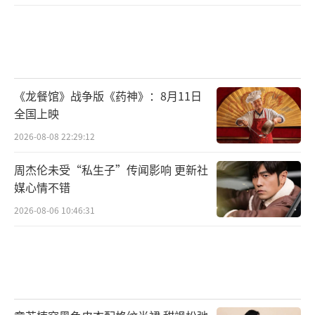
《龙餐馆》战争版《药神》：8月11日
全国上映
然而爆款舞蹈的背后,也有鲜为人知的艰
2026-08-08 22:29:12
辛。剧中,从《唐俑复活》到《唐宫夜宴》,陈冉
在创作上不断寻求突破,也面临缺少创作资金,作
周杰伦未受“私生子”传闻影响 更新社
媒心情不错
品不获专家评奖认可的境遇;易文艳从群舞跳到
2026-08-06 10:46:31
领舞,从主演跳到首席,一跳就是15年。随着年龄
增大,她也要面临离开舞台,结婚生子的现实问
题;在艺术追求和市场压力中,林蓓蓓也曾犹豫徘
徊,面临舞者的职业抉择;天资不高的王宝圆,为
了达成绽放舞台的舞蹈梦,她减肥、苦练,不断为