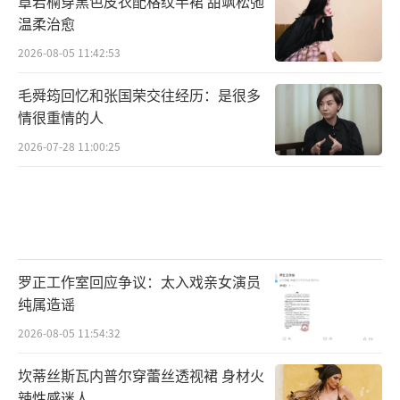
章若楠穿黑色皮衣配格纹半裙 甜飒松弛
梦想努力着。有观众表示:“用一个舞蹈的诞生,
温柔治愈
浓缩人生,投射文化,看见时代。唐宫夜宴让我们
2026-08-05 11:42:53
看到了舞者的初心与坚守。”“太不容易了,为
毛舜筠回忆和张国荣交往经历：是很多
她们的那份热爱和坚守感动!”“舞蹈是跳给谁
情很重情的人
看的?被陈冉说的那句‘用一点点爱,发出一点
2026-07-28 11:00:25
点光,照亮更多人’暖哭了,这就是艺术的力量、
舞者的光芒。”
将古典艺术和现代元素融合,让传统和历史
活起来。《唐宫夜宴》充满了现实主义色彩和
罗正工作室回应争议：太入戏亲女演员
传统文化韵味,深刻展现了新时代文艺工作者坚
纯属造谣
守初心、与时俱进的艺术精神。琵琶女最高光
2026-08-05 11:54:32
的时刻是她去表演的路上,是她最有希望的时
候。剧中的这段浪漫回想,不仅打动了陈冉,也感
坎蒂丝斯瓦内普尔穿蕾丝透视裙 身材火
辣性感迷人