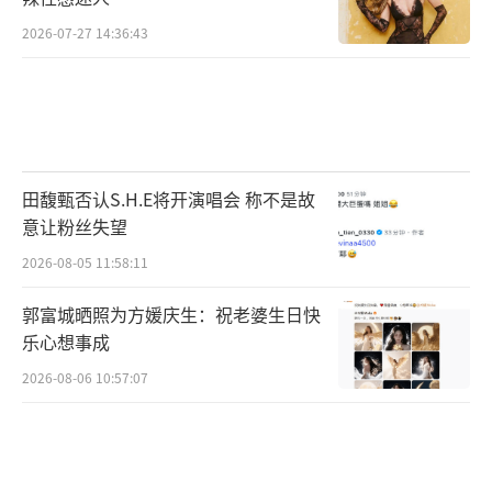
染了观众,让人看到了舞蹈的精神内核和蓬勃生
命力。有观众表示:“《唐宫夜宴》写出了新一
2026-07-27 14:36:43
代文艺工作者对传统文化的热爱与创新,让我们
看到了中国传统文化的魅力。”还有专家评价
该剧“围绕《唐宫夜宴》创造性突破的台前幕
后,构建戏剧冲突和叙事动力,极其生动地凸显了
田馥甄否认S.H.E将开演唱会 称不是故
优秀传统文化实现创造性转化、创新性发展的
意让粉丝失望
新时代文化景观,以及这一文化景观之下陈冉
2026-08-05 11:58:11
们、小艳们等文艺工作者的个体情感、内心冲
郭富城晒照为方媛庆生：祝老婆生日快
突、艺术追求和精神状态。正是剧中人物和生
乐心想事成
活的真实性基础,让作品散发出了浓郁的艺术气
2026-08-06 10:57:07
息和生活质感。”
（责任编辑：郭一楠 CK001）