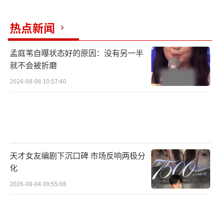
宴》以编导陈冉,首席舞蹈演员易文艳为中心,讲
述了“爆款舞蹈诞生记”。精致的唐朝妆容服
热点新闻
饰、活泼俏皮的灵动舞姿、华丽又不失风趣的
孟庭苇自曝状态好的原因：没有另一半
舞蹈编排……剧中,陈冉从传统中汲取灵感,易文
就不会被折磨
艳主舞的创意舞蹈《唐宫夜宴》一亮相,便
2026-08-06 10:57:40
以“熟悉的陌生感”惊艳众人,随后更走上河南
卫视春晚,享誉全国。剧中,陈冉看着博物馆里的
乐俑说:“我看见了她们的美,我要把她们展现出
来”。该单元播出后,不少观众也看见了《唐宫
夜宴》的舞蹈之美,表示“第一次通过电视剧了
天才女友编剧下沉口碑 市场反响两极分
解了‘唐宫夜宴’的创排历程。编导太有才了,
化
演员的舞技太棒了。”“每个演员的舞技都在
2026-08-04 09:55:08
线,每一个动作都极具美感。满满的唐风古韵,满
满的中国文化自信。”