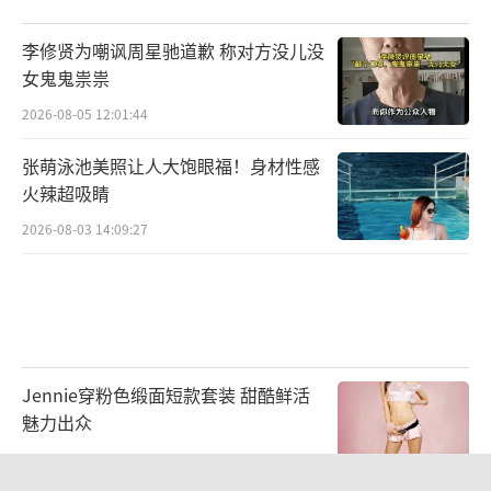
李修贤为嘲讽周星驰道歉 称对方没儿没
女鬼鬼祟祟
2026-08-05 12:01:44
张萌泳池美照让人大饱眼福！身材性感
火辣超吸睛
2026-08-03 14:09:27
Jennie穿粉色缎面短款套装 甜酷鲜活
魅力出众
2026-08-06 10:39:41