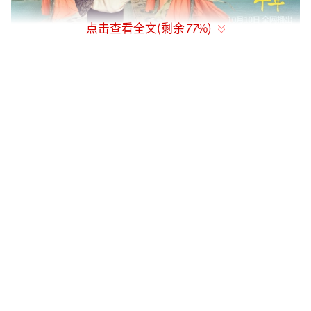
点击查看全文(剩余
77
%)
《我们这十年》由赵依芳、傅斌星担任总
出品人,傅斌星担任总制片人,毛卫宁担任艺术总
监,程蔚东担任总编审,张晓东担任总策划,通过
《一日三餐》《心之所向》《砺剑》《热爱》
《未来已来》《理想生活》《前海》《沙漠之
光》《西乡明月》《唐宫夜宴》《坚持》(按故
事发生时间排序)等单元故事,塑造了新时代人民
群像,充分展现了党的十八大以来,中国共产党领
导下新时代中国特色社会主义的辉煌成就,展现
了人民群众获得感、幸福感、安全感、自豪感
不断增强的美好历程。其中,《唐宫夜宴》由刘
海波执导,任宝茹、高璇编剧,白百何、张慧雯主