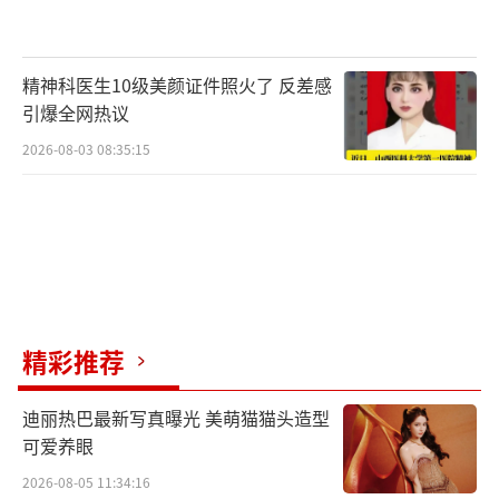
承完、朴秀荣和金艺琳五位练习生,凭借甜美活
泼魅力,才华、气质和努力,一路走来鲜花与掌声
相伴,“强悍和柔软的多样面貌,带给大家不同面
精神科医生10级美颜证件照火了 反差感
引爆全网热议
向的感官享受”,载誉更是无数。
2026-08-03 08:35:15
难得的是,出道以来,RedVelvet通过组合及
SOLO小分队、合作曲等多样活动,证明了其宽
广的音乐领域,以及独特的概念消化能力,在演
技、综艺、MC.DJ等领域均展现超凡才艺,广受
大众喜爱。
精彩推荐
2022年对于RedVelvet来说意义非凡,3
月,“TheReVeFestival2022”首张专辑《Feel
迪丽热巴最新写真曝光 美萌猫猫头造型
MyRhythm》上线不久即大热,创下韩国唱片和
可爱养眼
音乐排行榜第一,iTunesTOP专辑排行榜全球41
2026-08-05 11:34:16