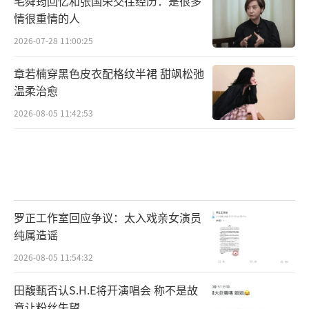
毛舜筠回忆和张国荣交往经历：是很多
情很重情的人
2026-07-28 11:00:25
章若楠穿黑色皮衣配格纹半裙 甜飒松弛
温柔治愈
2026-08-05 11:42:53
时隔8个月再推《Birthday》,5首歌一经上
罗正工作室回应争议：太入戏亲女演员
线即展现出全新面貌,只是,同为“讲述相反的爱
纯属造谣
情”,5首歌风格却不同。主打曲《Birthday》
2026-08-05 11:54:32
取样自乔治格什温的《蓝色狂想曲》,以Trap为
基调,鼓点配合清爽SynthSound,节奏感十足。
田馥甄否认S.H.E将开演唱会 称不是故
意让粉丝失望