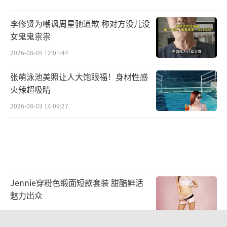
情,颇具温暖余韵。
李修贤为嘲讽周星驰道歉 称对方没儿没
女鬼鬼祟祟
2026-08-05 12:01:44
张萌泳池美照让人大饱眼福！身材性感
火辣超吸睛
2026-08-03 14:09:27
Jennie穿粉色缎面短款套装 甜酷鲜活
魅力出众
2026-08-06 10:39:41