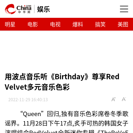
娱乐
明星
电影
电视
爆料
搞笑
美图
用波点音乐听《Birthday》尊享Red
Velvet多元音乐色彩
2022-11-29 16:40:13
“Queen”回归,独有音乐色彩席卷冬季歌
谣界。11月28日下午17点,炙手可热的韩国女子
演唱组合RedVelvet全新迷你专辑《TheReVeF