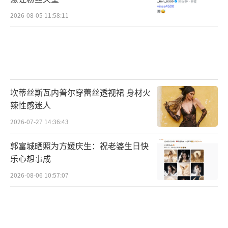
浪漫的歌词告白与古典乐梦幻般碰撞,引发众多
粉丝强力打call。
2026-08-05 11:58:11
相比而言,《BYEBYE》作为一首贝斯和弦
乐融合的R&B流行舞曲,讲述了不再被爱情所左
右的故事,成熟魅力十足;《OnARide》是一首节
奏轻快的HyperPop舞曲,将激动又嘈杂的爱之
坎蒂丝斯瓦内普尔穿蕾丝透视裙 身材火
辣性感迷人
情感喻成过山车,有游乐园的生动与梦幻感。
2026-07-27 14:36:43
《ZOOM》作为一首R&B流行舞曲,则将Ba
郭富城晒照为方媛庆生：祝老婆生日快
ss和充满紧张感的SynthSound结合,歌词更有
乐心想事成
戏剧性,描写紧张刺激,配合爽朗而霸气的歌声,
2026-08-06 10:57:07
带来强烈代入感;中速R&B抒情曲《Celebrat
e》通过朦胧的专辑Sound、慷懒柔软的旋律和
抒情味十足的歌词,表达想要回到过去的惋惜心