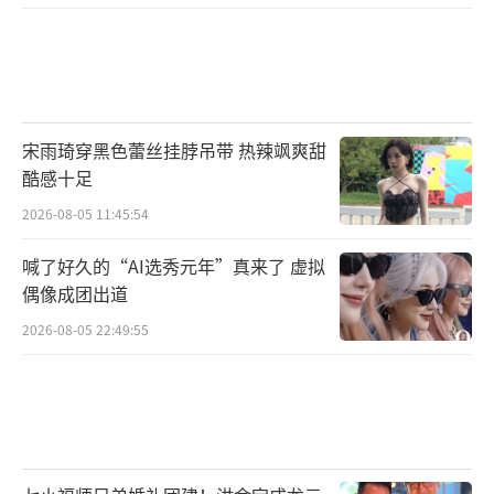
宋雨琦穿黑色蕾丝挂脖吊带 热辣飒爽甜
酷感十足
2026-08-05 11:45:54
喊了好久的“AI选秀元年”真来了 虚拟
偶像成团出道
2026-08-05 22:49:55