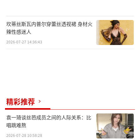
坎蒂丝斯瓦内普尔穿蕾丝透视裙 身材火
辣性感迷人
2026-07-27 14:36:43
而蒋先贵、庄达菲等民谣新晋力量的加
入，也为节目注入了新的活力。此外，好妹
妹、陈粒、房东的猫、柳爽等民谣中流砥柱，
则起到了承上启下的作用，用更丰富的曲风让
更多人欣赏到民谣的魅力。
精彩推荐
袁一琦谈丝芭成员之间的人际关系：比
唱跳难熬
2026-07-28 10:58:28