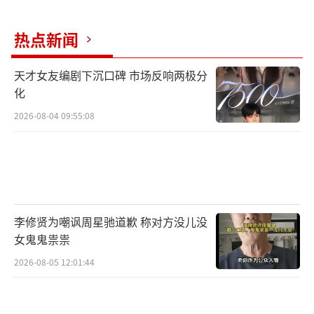
仅是一众80、90后的青春记忆，更是很多一同
参加节目的新生代音乐人的偶像。
热点新闻
天才女友编剧下沉口碑 市场反响两极分
化
2026-08-04 09:55:08
李修贤为嘲讽周星驰道歉 称对方没儿没
女鬼鬼祟祟
2026-08-05 12:01:44