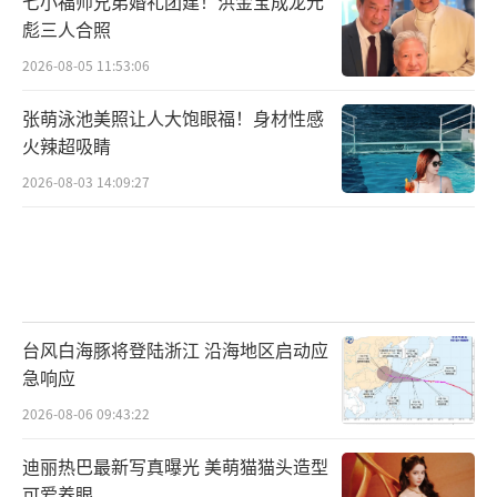
七小福师兄弟婚礼团建！洪金宝成龙元
彪三人合照
2026-08-05 11:53:06
张萌泳池美照让人大饱眼福！身材性感
火辣超吸睛
2026-08-03 14:09:27
台风白海豚将登陆浙江 沿海地区启动应
急响应
2026-08-06 09:43:22
迪丽热巴最新写真曝光 美萌猫猫头造型
可爱养眼