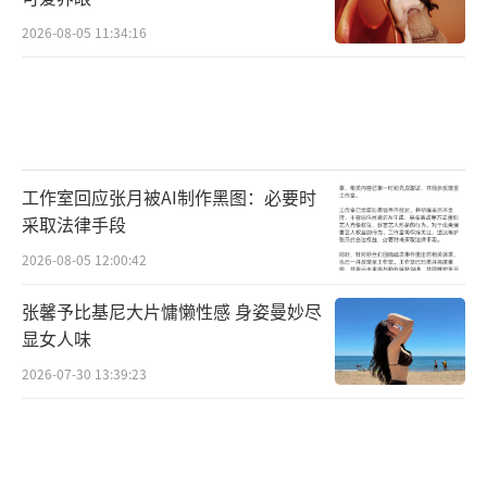
节目组更富包容性的选人考量，让不同年
龄层的观众都可以在民谣中，找到属于自己的
2026-08-05 11:34:16
民谣“栖息地”，也难怪网友们对节目的开播
如此期待！
首期歌曲抢先曝出，陈粒好妹妹出圈金曲
轮番上阵
工作室回应张月被AI制作黑图：必要时
采取法律手段
除了豪华的阵容外，预告中透出的部分首
2026-08-05 12:00:42
期歌曲也让网友直呼：“都是一听就有画面感
张馨予比基尼大片慵懒性感 身姿曼妙尽
的歌，等了这么久值得了！”陈粒在节目中轻
显女人味
声低喃自己的出圈单曲《奇妙能力歌》，让不
2026-07-30 13:39:23
少网友表示梦回2015，而好妹妹《你飞到城市
另一半》一开口便让人想起自己生命中那
个“自在如风的少年”。