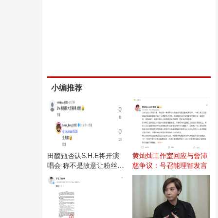
小编推荐
田馥甄否认S.H.E将开演
黄灿灿工作室回应与曾沛
唱会 称不是故意让粉丝失
慈争议：号召能理智发言
望