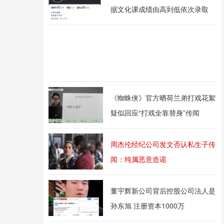
据文化课成绩由高到低依次录取
《蜘蛛侠》官方晒荷兰弟打戏花絮
疑似回应“打戏全靠替身”传闻
周杰伦经纪公司发文否认私生子传
闻：纯属恶意造谣
董宇辉新公司背后控股公司法人是
孙东旭 注册资本1000万