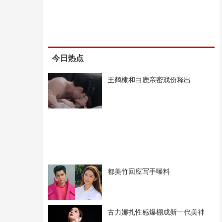
今日热点
王鹤棣和白鹿亲密戏份释出
都美竹回应写手曝料
古力娜扎性感爆棚成新一代美神