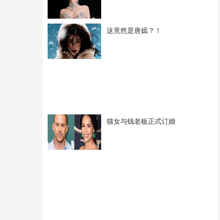
这竟然是唐嫣？！
猫女与钱老板正式订婚