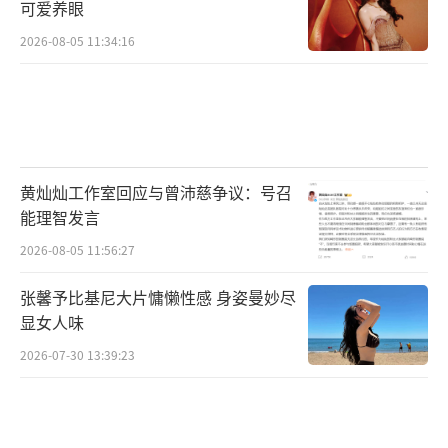
和非物质文化遗产，推动海内外文化交流融
可爱养眼
合，构建中国文化与世界文化的跨文化传播体
2026-08-05 11:34:16
系，讲好中国故事，传递中国声音，展现中国
文化的自信与自强，向世界树立可亲、可敬、
可爱的中国形象。
（责任编辑：郭一楠 CK001）
黄灿灿工作室回应与曾沛慈争议：号召
能理智发言
2026-08-05 11:56:27
张馨予比基尼大片慵懒性感 身姿曼妙尽
显女人味
2026-07-30 13:39:23