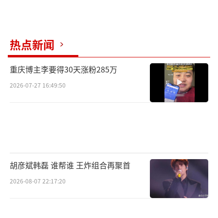
“欢乐春节”活动是中国文化和旅游部在
海外推出的大型文化交流活动，旨在与各国人
热点新闻
民共迎佳节，共享中华文化。新加坡中国文化
重庆博主李要得30天涨粉285万
中心自2015年正式投入运营起，每年春节期间
2026-07-27 16:49:50
在新加坡举办一系列丰富多彩的文化艺术活
动。本次与欢娱影视的深入合作，希望借春节
和乐喜庆的节日氛围，让更多的新加坡民众通
过影视非遗文化展形式，了解中国优秀影视作
品，体验中国传统文化魅力和非遗技艺的价
胡彦斌韩磊 谁帮谁 王炸组合再聚首
值，加强文化交流与合作。
2026-08-07 22:17:20