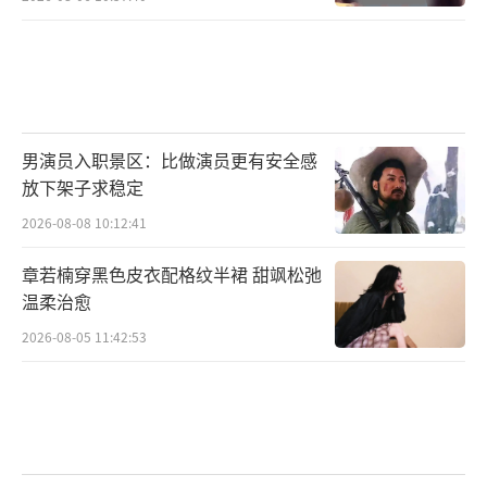
的基础上，欢娱影视积极布局港澳台地区与海
外市场，与TVB、FOX、Netflix、HBO、VIK
I、NHK、CJENM、Disney+等多家知名媒体及
平台保持长期友好合作，通过影视剧发行坚定
不移地践行文化“走出去”战略。影视非遗文
男演员入职景区：比做演员更有安全感
放下架子求稳定
化展期间，新加坡当地电视台正在热播欢娱影
2026-08-08 10:12:41
视出品的电视剧《尚食》。《尚食》聚焦中国
传统美食，剧中涉及的菜肴高达上千道，涵盖
章若楠穿黑色皮衣配格纹半裙 甜飒松弛
中华各大菜系，通过生动的故事让明代美食文
温柔治愈
化得以穿越千年进入观众的视野。非遗文化展
2026-08-05 11:42:53
与精彩的影视剧形成自然互动、相得益彰，对
新加坡民众形成了强大的号召力和感染力。