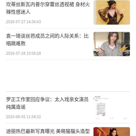
坎蒂丝斯瓦内普尔穿蕾丝透视裙 身材火
辣性感迷人
2026-07-27 14:36:43
袁一琦谈丝芭成员之间的人际关系：比
唱跳难熬
2026-07-28 10:58:28
欢娱影视优秀的影视作品与丰富的非遗技
艺，不仅展现了中国文化底蕴深厚、开放包容
的特质内核，更有效发挥了文化使者的桥梁纽
带作用，让世界更加认识中国、了解中国、喜
罗正工作室回应争议：太入戏亲女演员
爱中国。未来，欢娱影视将继续以坚定的文化
纯属造谣
自信将中国元素、中华文化、中国精神传播海
2026-08-05 11:54:32
外，以影视作品为载体，传承中国传统手工艺
迪丽热巴最新写真曝光 美萌猫猫头造型