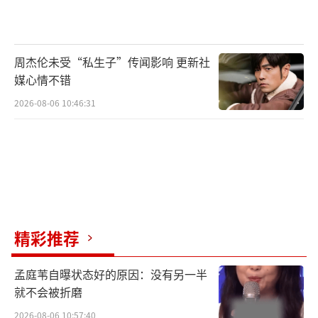
周杰伦未受“私生子”传闻影响 更新社
媒心情不错
2026-08-06 10:46:31
欢娱影视以传播中华优秀传统文化为己
任，创“影视+非遗”的方式讲好中国故事。秉
精彩推荐
承“传承、创新、专注、品质”的理念，
让“影视中国风”吹入全球观众心中。创作的
孟庭苇自曝状态好的原因：没有另一半
近60部剧集已在全球发行播出，广受各方关注
就不会被折磨
与好评。在与国内各大台网建立亲密合作关系
2026-08-06 10:57:40