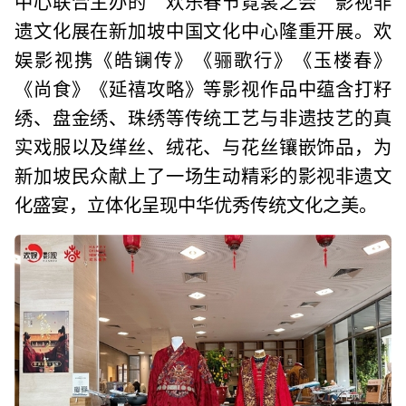
中心联合主办的“欢乐春节霓裳之会”影视非
遗文化展在新加坡中国文化中心隆重开展。欢
娱影视携《皓镧传》《骊歌行》《玉楼春》
《尚食》《延禧攻略》等影视作品中蕴含打籽
绣、盘金绣、珠绣等传统工艺与非遗技艺的真
实戏服以及缂丝、绒花、与花丝镶嵌饰品，为
新加坡民众献上了一场生动精彩的影视非遗文
化盛宴，立体化呈现中华优秀传统文化之美。