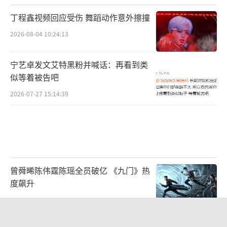
丁程鑫视频回应受伤 舞蹈动作意外擦撞
2026-08-04 10:24:13
宁艺卓发文艾特黑粉并喊话：再看到类
似等着被告吧
2026-07-27 15:14:39
曾舜晞陈伟霆陈瑶全员破亿 《九门》热
度飙升
2026-07-31 13:28:43
“梅姨”真实姓名为谢家梅，长相或将