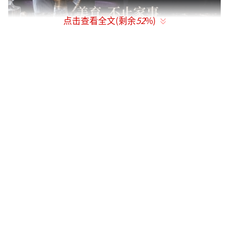
点击查看全文(剩余
52
%)
陆毅5岁出道,入行42年,相继斩获了金鹰
奖、华鼎奖等多个奖项,更是在2017年以《人民
的名义》一剧在国内掀起了一场“反腐”热潮,
创造了近十年国内电视剧史最高纪录,在演艺事
业上成绩斐然。
陆毅的日常生活中也令人艳羡,和鲍蕾结婚
26年,育有可爱的两个女儿,婚姻生活依旧如“偶
像剧”般甜蜜。这样美好的家庭氛围更好的诠
释《时尚知道》创刊号主题理念,“美育,不止家