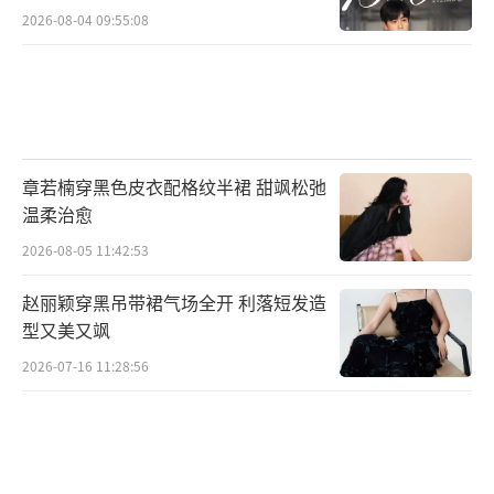
2026-08-04 09:55:08
章若楠穿黑色皮衣配格纹半裙 甜飒松弛
温柔治愈
据透露,杂志拍摄当天也是鲍蕾亲自开车接
2026-08-05 11:42:53
送陆毅上下班,不经意间在片场留下了“秀恩
赵丽颖穿黑吊带裙气场全开 利落短发造
爱”的身影。
（责任编辑：郭一楠 CK001）
型又美又飒
2026-07-16 11:28:56