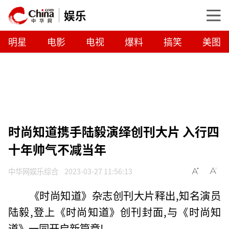
娱乐
明星
电影
电视
爆料
搞笑
美图
时尚知道携手陆毅演绎创刊大片 入行四
十年帅气不减当年
中华网娱乐综合
2023-03-27 11:56:13
《时尚知道》杂志创刊大片释出,知名演员
陆毅,登上《时尚知道》创刊封面,与《时尚知
道》一同开启新篇章!