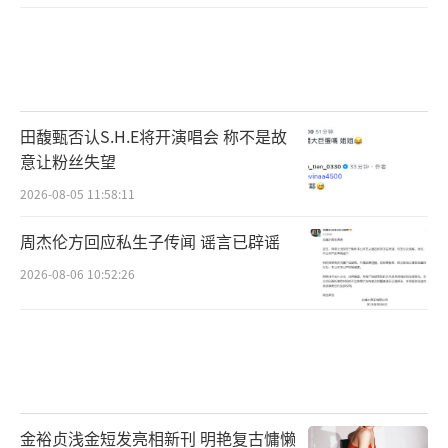
命,通过童模与陆毅故事大片呈现,或许是在向经
典电影《这个杀手不太冷》致敬?
田馥甄否认S.H.E将开演唱会 称不是故
意让粉丝失望
2026-08-05 11:58:11
周杰伦方回应私生子传闻 谣言已辟谣
2026-08-06 10:52:26
在杂志采访中陆毅提起太太鲍蕾和两个女
儿也是止不住笑意,四十余年的磨练让陆毅愈发
金裕贞浅金短发亮相新刊 明艳复古慵懒
的沉静儒雅,随遇而安,说起现在的生活他表示已