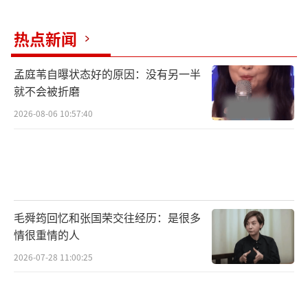
热点新闻
孟庭苇自曝状态好的原因：没有另一半
就不会被折磨
2026-08-06 10:57:40
毛舜筠回忆和张国荣交往经历：是很多
《时尚知道》发微博赞到:“陆毅以游刃之
情很重情的人
姿在戏幕间切换。”系列精彩大片的呈现正是
2026-07-28 11:00:25
对陆毅精彩演绎的认可与欣赏,“戏中戏”,也是
对陆毅生活最好的诠释。