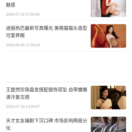
魅惑
经很满意了。
2026-07-20 17:06:05
迪丽热巴最新写真曝光 美萌猫猫头造型
可爱养眼
2026-08-05 11:34:16
王楚然珍珠盘发搭配银饰耳坠 自带慵懒
清冷复古感
2026-07-30 13:35:07
天才女友编剧下沉口碑 市场反响两极分
化